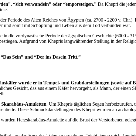
rden”, “sich verwandeln” oder “emporsteigen.”
Da Khepri die jede
tete.
er Periode des Alten Reiches von Ägypten (ca. 2700 - 2200 v. Chr.).
äfer und somit mit Schöpfung und Leben aus dem Tod verbunden war.
in die vordynastische Periode der ägyptischen Geschichte (6000 - 3150
n bestiegen. Aufgrund von Khepris langwährender Stellung in der Reli
, “Das Sein” und “Der ins Dasein Tritt.”
skäfer wurde er in Tempel- und Grabdarstellungen (sowie auf Be
hliches Gesicht, das aus einem Käfer hervorgeht, als Mann, der einen S
lt.
uf Skarabäus-Amuletten
. Um Khepris täglichen Segen herbeizurufen,
entierte. Diese Schmuckdarstellungen des Khepri wurden an archäolog
 wurden Herzskarabäus-Amulette auf die Brust der Verstorbenen geleg
iftet, um das Herz des Toten zu ermahnen, “nicht gegen mich Zeugni