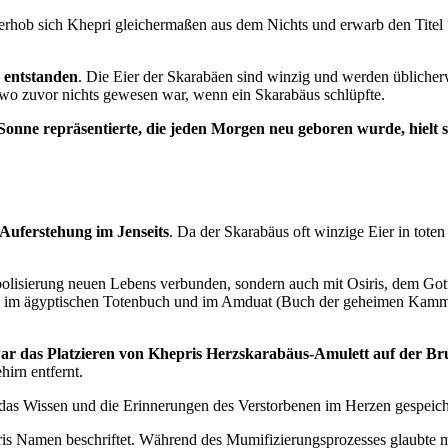
erhob sich Khepri gleichermaßen aus dem Nichts und erwarb den Titel 
 entstanden
. Die Eier der Skarabäen sind winzig und werden übliche
t, wo zuvor nichts gewesen war, wenn ein Skarabäus schlüpfte.
 Sonne repräsentierte, die jeden Morgen neu geboren wurde, hielt s
Auferstehung im Jenseits
. Da der Skarabäus oft winzige Eier in tote
isierung neuen Lebens verbunden, sondern auch mit Osiris, dem Gott d
 im ägyptischen Totenbuch und im Amduat (Buch der geheimen Kammer)
war das Platzieren von Khepris Herzskarabäus-Amulett auf der Br
irn entfernt.
s das Wissen und die Erinnerungen des Verstorbenen im Herzen gespeich
ris Namen beschriftet. Während des Mumifizierungsprozesses glaubte