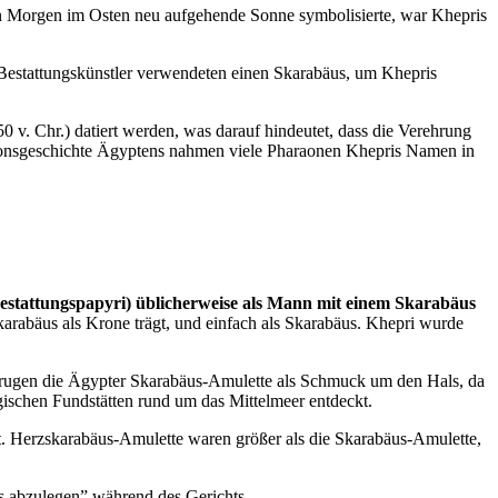
n Morgen im Osten neu aufgehende Sonne symbolisierte, war Khepris
 Bestattungskünstler verwendeten einen Skarabäus, um Khepris
 v. Chr.) datiert werden, was darauf hindeutet, dass die Verehrung
gionsgeschichte Ägyptens nahmen viele Pharaonen Khepris Namen in
stattungspapyri) üblicherweise als Mann mit einem Skarabäus
karabäus als Krone trägt, und einfach als Skarabäus. Khepri wurde
 trugen die Ägypter Skarabäus-Amulette als Schmuck um den Hals, da
ischen Fundstätten rund um das Mittelmeer entdeckt.
t. Herzskarabäus-Amulette waren größer als die Skarabäus-Amulette,
s abzulegen” während des Gerichts.