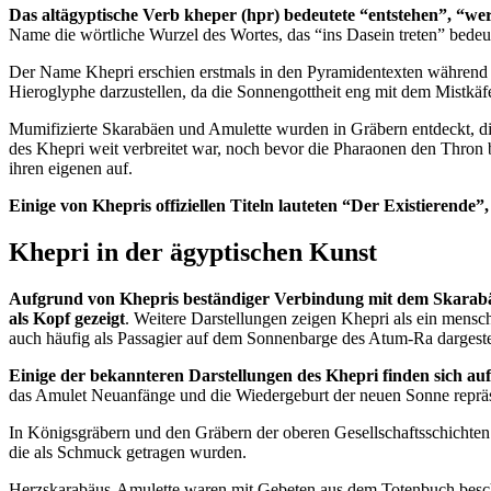
Das altägyptische Verb kheper (hpr) bedeutete “entstehen”, “we
Name die wörtliche Wurzel des Wortes, das “ins Dasein treten” bedeu
Der Name Khepri erschien erstmals in den Pyramidentexten während d
Hieroglyphe darzustellen, da die Sonnengottheit eng mit dem Mistk
Mumifizierte Skarabäen und Amulette wurden in Gräbern entdeckt, die 
des Khepri weit verbreitet war, noch bevor die Pharaonen den Thro
ihren eigenen auf.
Einige von Khepris offiziellen Titeln lauteten “Der Existierende”
Khepri in der ägyptischen Kunst
Aufgrund von Khepris beständiger Verbindung mit dem Skarabäu
als Kopf gezeigt
. Weitere Darstellungen zeigen Khepri als ein mensc
auch häufig als Passagier auf dem Sonnenbarge des Atum-Ra dargestel
Einige der bekannteren Darstellungen des Khepri finden sich a
das Amulet Neuanfänge und die Wiedergeburt der neuen Sonne repräs
In Königsgräbern und den Gräbern der oberen Gesellschaftsschichten
die als Schmuck getragen wurden.
Herzskarabäus-Amulette waren mit Gebeten aus dem Totenbuch beschr