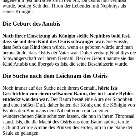
nagelte ihn fest und stieß sie in den Nil. Da Osiris nun vermisst
wurde, bestieg Seth den Thron der Lebenden mit Nephthys als
seiner Königin.
Die Geburt des Anubis
Nach ihrer Einsetzung als Königin stellte Nephthys bald fest,
dass sie mit dem Kind des Osiris schwanger war
. Sie wusste,
dass Seth das Kind töten würde, wenn es geboren würde und man
herausfände, dass Osiris der Vater war. Daher verbarg Nephthys die
Schwangerschaft vor ihrem Gemahl. Bei der Geburt nannte sie das
Kind Anubis und übergab es Isis, die seine Beschützerin wurde.
Die Suche nach dem Leichnam des Osiris
Noch immer auf der Suche nach ihrem Gemahl,
hörte Isis
Geschichten von einem seltsamen Baum, der im Lande Byblos
entdeckt worden war
. Der Baum besaß eine Aura der Schönheit
und einen süßen Duft, daher hatten der König und die Königin von
Byblos den Baum aus dem Nil entfernen und zu einer
wunderschönen Säule schnitzen lassen, die nun in ihrem Thronsaal
stand. Isis, die die Macht des Osiris aus dem Baum spürte, tarnte
sich und wurde Amme des Prinzen des Hofes, um in die Nähe der
Säule zu gelangen.