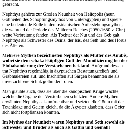
gebracht.
Nephthys gehörte zur Großen Neunheit von Heliopolis (neun
Gottheiten des Schöpfungsmythos von Unterägypten) und spielte
eine bedeutende Rolle in den osirianischen Auferstehungsmythen,
die während der Periode des Mittleren Reiches (2050-1650 v. Chr.)
weite Verbreitung fanden. Als Tochter der Nut und des Geb galt
Nephthys als Schwester des Osiris, der Isis, des Seth und des Horus
des Älteren.
Mehrere Mythen bezeichneten Nephthys als Mutter des Anubis,
wobei sie dem schakalsköpfigen Gott der Mumifizierung bei der
Einbalsamierung der Verstorbenen beistand
. Aufgrund dessen
trat Nephthys regelmäßig in ägyptischen Bestattungsreliefs und
Grabmalereien auf, und Inschriften auf Särgen benannten sie als
unverzichtbare Schutzgöttin der Toten.
Man glaubte auch, dass sie über die kanopischen Krüge wachte,
welche die Organe der Verstorbenen schützten. Andere Mythen
erwähnten Nephthys als unfruchtbar und setzten die Göttin mit der
Totenklage und Geiern gleich, da die Ägypter glaubten, dass Geier
sich nicht fortpflanzen könnten.
Im Mythos der Neunheit waren Nephthys und Seth sowohl als
Schwester und Bruder als auch als Gattin und Gemahl