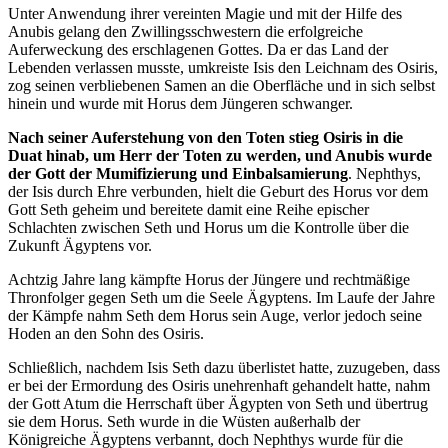
Unter Anwendung ihrer vereinten Magie und mit der Hilfe des
Anubis gelang den Zwillingsschwestern die erfolgreiche
Auferweckung des erschlagenen Gottes. Da er das Land der
Lebenden verlassen musste, umkreiste Isis den Leichnam des Osiris,
zog seinen verbliebenen Samen an die Oberfläche und in sich selbst
hinein und wurde mit Horus dem Jüngeren schwanger.
Nach seiner Auferstehung von den Toten stieg Osiris in die
Duat hinab, um Herr der Toten zu werden, und Anubis wurde
der Gott der Mumifizierung und Einbalsamierung
. Nephthys,
der Isis durch Ehre verbunden, hielt die Geburt des Horus vor dem
Gott Seth geheim und bereitete damit eine Reihe epischer
Schlachten zwischen Seth und Horus um die Kontrolle über die
Zukunft Ägyptens vor.
Achtzig Jahre lang kämpfte Horus der Jüngere und rechtmäßige
Thronfolger gegen Seth um die Seele Ägyptens. Im Laufe der Jahre
der Kämpfe nahm Seth dem Horus sein Auge, verlor jedoch seine
Hoden an den Sohn des Osiris.
Schließlich, nachdem Isis Seth dazu überlistet hatte, zuzugeben, dass
er bei der Ermordung des Osiris unehrenhaft gehandelt hatte, nahm
der Gott Atum die Herrschaft über Ägypten von Seth und übertrug
sie dem Horus. Seth wurde in die Wüsten außerhalb der
Königreiche Ägyptens verbannt, doch Nephthys wurde für die