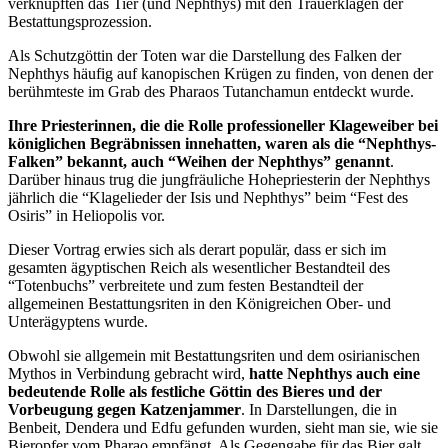
verknüpften das Tier (und Nephthys) mit den Trauerklagen der
Bestattungsprozession.
Als Schutzgöttin der Toten war die Darstellung des Falken der
Nephthys häufig auf kanopischen Krügen zu finden, von denen der
berühmteste im Grab des Pharaos Tutanchamun entdeckt wurde.
Ihre Priesterinnen, die die Rolle professioneller Klageweiber bei
königlichen Begräbnissen innehatten, waren als die “Nephthys-
Falken” bekannt, auch “Weihen der Nephthys” genannt
.
Darüber hinaus trug die jungfräuliche Hohepriesterin der Nephthys
jährlich die “Klagelieder der Isis und Nephthys” beim “Fest des
Osiris” in Heliopolis vor.
Dieser Vortrag erwies sich als derart populär, dass er sich im
gesamten ägyptischen Reich als wesentlicher Bestandteil des
“Totenbuchs” verbreitete und zum festen Bestandteil der
allgemeinen Bestattungsriten in den Königreichen Ober- und
Unterägyptens wurde.
Obwohl sie allgemein mit Bestattungsriten und dem osirianischen
Mythos in Verbindung gebracht wird,
hatte Nephthys auch eine
bedeutende Rolle als festliche Göttin des Bieres und der
Vorbeugung gegen Katzenjammer
. In Darstellungen, die in
Benbeit, Dendera und Edfu gefunden wurden, sieht man sie, wie sie
Bieropfer vom Pharao empfängt. Als Gegengabe für das Bier galt