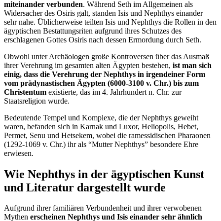
miteinander verbunden
. Während Seth im Allgemeinen als
Widersacher des Osiris galt, standen Isis und Nephthys einander
sehr nahe. Üblicherweise teilten Isis und Nephthys die Rollen in den
ägyptischen Bestattungsriten aufgrund ihres Schutzes des
erschlagenen Gottes Osiris nach dessen Ermordung durch Seth.
Obwohl unter Archäologen große Kontroversen über das Ausmaß
ihrer Verehrung im gesamten alten Ägypten bestehen,
ist man sich
einig, dass die Verehrung der Nephthys in irgendeiner Form
vom prädynastischen Ägypten (6000-3100 v. Chr.) bis zum
Christentum
existierte, das im 4. Jahrhundert n. Chr. zur
Staatsreligion wurde.
Bedeutende Tempel und Komplexe, die der Nephthys geweiht
waren, befanden sich in Karnak und Luxor, Heliopolis, Hebet,
Permet, Senu und Hetsekem, wobei die ramessidischen Pharaonen
(1292-1069 v. Chr.) ihr als “Mutter Nephthys” besondere Ehre
erwiesen.
Wie Nephthys in der ägyptischen Kunst
und Literatur dargestellt wurde
Aufgrund ihrer familiären Verbundenheit und ihrer verwobenen
Mythen
erscheinen Nephthys und Isis einander sehr ähnlich