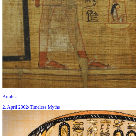
Anubis
2. April 2002
•
Timeless Myths