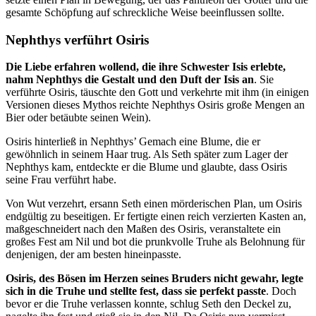
gesamte Schöpfung auf schreckliche Weise beeinflussen sollte.
Nephthys verführt Osiris
Die Liebe erfahren wollend, die ihre Schwester Isis erlebte,
nahm Nephthys die Gestalt und den Duft der Isis an
. Sie
verführte Osiris, täuschte den Gott und verkehrte mit ihm (in einigen
Versionen dieses Mythos reichte Nephthys Osiris große Mengen an
Bier oder betäubte seinen Wein).
Osiris hinterließ in Nephthys’ Gemach eine Blume, die er
gewöhnlich in seinem Haar trug. Als Seth später zum Lager der
Nephthys kam, entdeckte er die Blume und glaubte, dass Osiris
seine Frau verführt habe.
Von Wut verzehrt, ersann Seth einen mörderischen Plan, um Osiris
endgültig zu beseitigen. Er fertigte einen reich verzierten Kasten an,
maßgeschneidert nach den Maßen des Osiris, veranstaltete ein
großes Fest am Nil und bot die prunkvolle Truhe als Belohnung für
denjenigen, der am besten hineinpasste.
Osiris, des Bösen im Herzen seines Bruders nicht gewahr, legte
sich in die Truhe und stellte fest, dass sie perfekt passte
. Doch
bevor er die Truhe verlassen konnte, schlug Seth den Deckel zu,