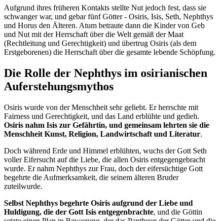
Aufgrund ihres früheren Kontakts stellte Nut jedoch fest, dass sie
schwanger war, und gebar fünf Götter - Osiris, Isis, Seth, Nephthys
und Horus den Älteren. Atum betraute dann die Kinder von Geb
und Nut mit der Herrschaft über die Welt gemäß der Maat
(Rechtleitung und Gerechtigkeit) und übertrug Osiris (als dem
Erstgeborenen) die Herrschaft über die gesamte lebende Schöpfung.
Die Rolle der Nephthys im osirianischen
Auferstehungsmythos
Osiris wurde von der Menschheit sehr geliebt. Er herrschte mit
Fairness und Gerechtigkeit, und das Land erblühte und gedieh.
Osiris nahm Isis zur Gefährtin, und gemeinsam lehrten sie die
Menschheit Kunst, Religion, Landwirtschaft und Literatur
.
Doch während Erde und Himmel erblühten, wuchs der Gott Seth
voller Eifersucht auf die Liebe, die allen Osiris entgegengebracht
wurde. Er nahm Nephthys zur Frau, doch der eifersüchtige Gott
begehrte die Aufmerksamkeit, die seinem älteren Bruder
zuteilwurde.
Selbst Nephthys begehrte Osiris aufgrund der Liebe und
Huldigung, die der Gott Isis entgegenbrachte
, und die Göttin
setzte einen Plan in Bewegung, der das Pantheon der Götter und die