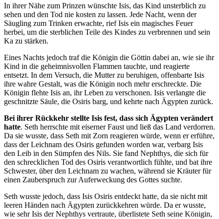
In ihrer Nähe zum Prinzen wünschte Isis, das Kind unsterblich zu
sehen und den Tod nie kosten zu lassen. Jede Nacht, wenn der
Säugling zum Trinken erwachte, rief Isis ein magisches Feuer
herbei, um die sterblichen Teile des Kindes zu verbrennen und sein
Ka zu stärken.
Eines Nachts jedoch traf die Königin die Göttin dabei an, wie sie ihr
Kind in die geheimnisvollen Flammen tauchte, und reagierte
entsetzt. In dem Versuch, die Mutter zu beruhigen, offenbarte Isis
ihre wahre Gestalt, was die Königin noch mehr erschreckte. Die
Königin flehte Isis an, ihr Leben zu verschonen. Isis verlangte die
geschnitzte Säule, die Osiris barg, und kehrte nach Ägypten zurück.
Bei ihrer Rückkehr stellte Isis fest, dass sich Ägypten verändert
hatte
. Seth herrschte mit eiserner Faust und ließ das Land verdorren.
Da sie wusste, dass Seth mit Zorn reagieren würde, wenn er erführe,
dass der Leichnam des Osiris gefunden worden war, verbarg Isis
den Leib in den Sümpfen des Nils. Sie fand Nephthys, die sich für
den schrecklichen Tod des Osiris verantwortlich fühlte, und bat ihre
Schwester, über den Leichnam zu wachen, während sie Kräuter für
einen Zauberspruch zur Auferweckung des Gottes suchte.
Seth wusste jedoch, dass Isis Osiris entdeckt hatte, da sie nicht mit
leeren Händen nach Ägypten zurückkehren würde. Da er wusste,
wie sehr Isis der Nephthys vertraute, überlistete Seth seine Königin,