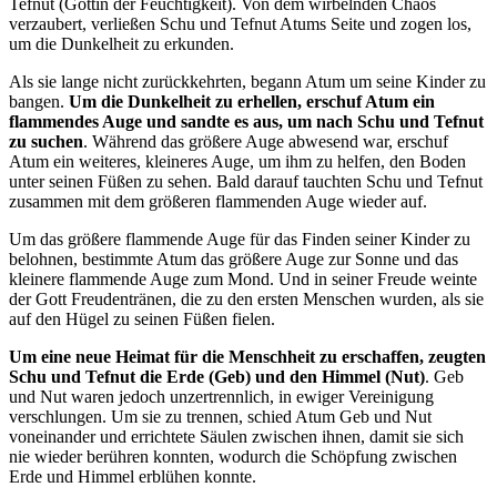
Tefnut (Göttin der Feuchtigkeit). Von dem wirbelnden Chaos
verzaubert, verließen Schu und Tefnut Atums Seite und zogen los,
um die Dunkelheit zu erkunden.
Als sie lange nicht zurückkehrten, begann Atum um seine Kinder zu
bangen.
Um die Dunkelheit zu erhellen, erschuf Atum ein
flammendes Auge und sandte es aus, um nach Schu und Tefnut
zu suchen
. Während das größere Auge abwesend war, erschuf
Atum ein weiteres, kleineres Auge, um ihm zu helfen, den Boden
unter seinen Füßen zu sehen. Bald darauf tauchten Schu und Tefnut
zusammen mit dem größeren flammenden Auge wieder auf.
Um das größere flammende Auge für das Finden seiner Kinder zu
belohnen, bestimmte Atum das größere Auge zur Sonne und das
kleinere flammende Auge zum Mond. Und in seiner Freude weinte
der Gott Freudentränen, die zu den ersten Menschen wurden, als sie
auf den Hügel zu seinen Füßen fielen.
Um eine neue Heimat für die Menschheit zu erschaffen, zeugten
Schu und Tefnut die Erde (Geb) und den Himmel (Nut)
. Geb
und Nut waren jedoch unzertrennlich, in ewiger Vereinigung
verschlungen. Um sie zu trennen, schied Atum Geb und Nut
voneinander und errichtete Säulen zwischen ihnen, damit sie sich
nie wieder berühren konnten, wodurch die Schöpfung zwischen
Erde und Himmel erblühen konnte.