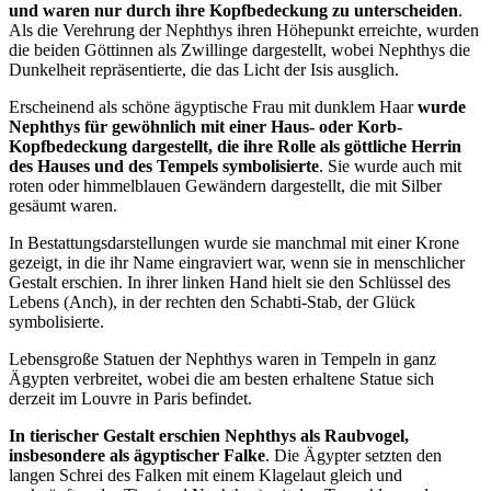
und waren nur durch ihre Kopfbedeckung zu unterscheiden
.
Als die Verehrung der Nephthys ihren Höhepunkt erreichte, wurden
die beiden Göttinnen als Zwillinge dargestellt, wobei Nephthys die
Dunkelheit repräsentierte, die das Licht der Isis ausglich.
Erscheinend als schöne ägyptische Frau mit dunklem Haar
wurde
Nephthys für gewöhnlich mit einer Haus- oder Korb-
Kopfbedeckung dargestellt, die ihre Rolle als göttliche Herrin
des Hauses und des Tempels symbolisierte
. Sie wurde auch mit
roten oder himmelblauen Gewändern dargestellt, die mit Silber
gesäumt waren.
In Bestattungsdarstellungen wurde sie manchmal mit einer Krone
gezeigt, in die ihr Name eingraviert war, wenn sie in menschlicher
Gestalt erschien. In ihrer linken Hand hielt sie den Schlüssel des
Lebens (Anch), in der rechten den Schabti-Stab, der Glück
symbolisierte.
Lebensgroße Statuen der Nephthys waren in Tempeln in ganz
Ägypten verbreitet, wobei die am besten erhaltene Statue sich
derzeit im Louvre in Paris befindet.
In tierischer Gestalt erschien Nephthys als Raubvogel,
insbesondere als ägyptischer Falke
. Die Ägypter setzten den
langen Schrei des Falken mit einem Klagelaut gleich und