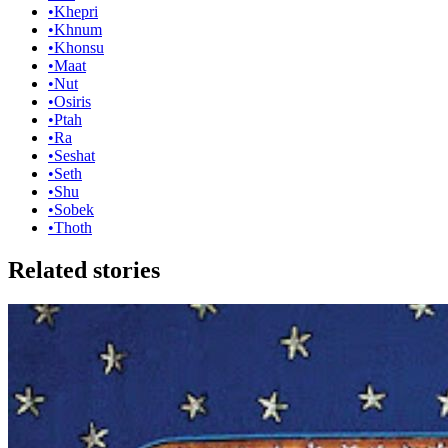
•
Khepri
•
Khnum
•
Khonsu
•
Maat
•
Nut
•
Osiris
•
Ptah
•
Ra
•
Seshat
•
Seth
•
Shu
•
Sobek
•
Thoth
Related stories