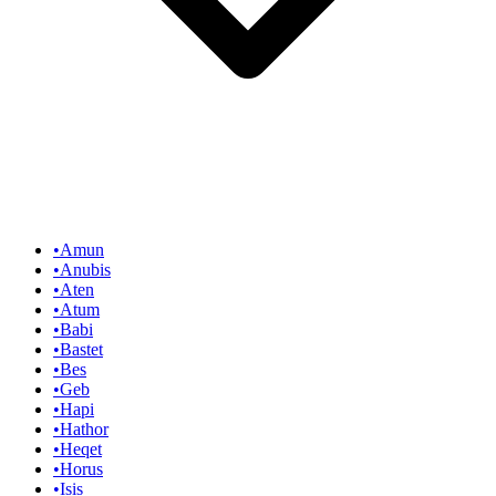
•
Amun
•
Anubis
•
Aten
•
Atum
•
Babi
•
Bastet
•
Bes
•
Geb
•
Hapi
•
Hathor
•
Heqet
•
Horus
•
Isis