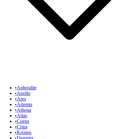
•
Aphrodite
•
Apollo
•
Ares
•
Artemis
•
Athena
•
Atlas
•
Coeus
•
Crius
•
Kronos
•
Demeter