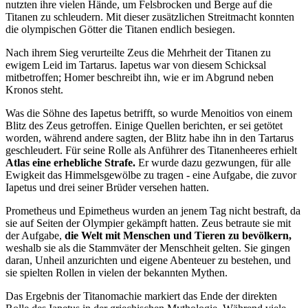
nutzten ihre vielen Hände, um Felsbrocken und Berge auf die
Titanen zu schleudern. Mit dieser zusätzlichen Streitmacht konnten
die olympischen Götter die Titanen endlich besiegen.
Nach ihrem Sieg verurteilte Zeus die Mehrheit der Titanen zu
ewigem Leid im Tartarus. Iapetus war von diesem Schicksal
mitbetroffen; Homer beschreibt ihn, wie er im Abgrund neben
Kronos steht.
Was die Söhne des Iapetus betrifft, so wurde Menoitios von einem
Blitz des Zeus getroffen. Einige Quellen berichten, er sei getötet
worden, während andere sagten, der Blitz habe ihn in den Tartarus
geschleudert. Für seine Rolle als Anführer des Titanenheeres erhielt
Atlas eine erhebliche Strafe.
Er wurde dazu gezwungen, für alle
Ewigkeit das Himmelsgewölbe zu tragen - eine Aufgabe, die zuvor
Iapetus und drei seiner Brüder versehen hatten.
Prometheus und Epimetheus wurden an jenem Tag nicht bestraft, da
sie auf Seiten der Olympier gekämpft hatten. Zeus betraute sie mit
der Aufgabe,
die Welt mit Menschen und Tieren zu bevölkern,
weshalb sie als die Stammväter der Menschheit gelten. Sie gingen
daran, Unheil anzurichten und eigene Abenteuer zu bestehen, und
sie spielten Rollen in vielen der bekannten Mythen.
Das Ergebnis der Titanomachie markiert das Ende der direkten