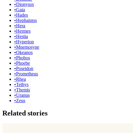
•
Dionysos
•
Gaia
•
Hades
•
Hephaistos
•
Hera
•
Hermes
•
Hestia
•
Hyperion
•
Mnemosyne
•
Okeanos
•
Phobos
•
Phoebe
•
Poseidon
•
Prometheus
•
Rhea
•
Tethys
•
Themis
•
Uranus
•
Zeus
Related stories