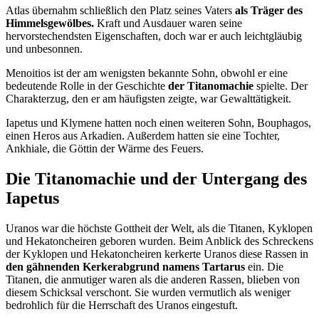
Atlas übernahm schließlich den Platz seines Vaters
als Träger des
Himmelsgewölbes.
Kraft und Ausdauer waren seine
hervorstechendsten Eigenschaften, doch war er auch leichtgläubig
und unbesonnen.
Menoitios ist der am wenigsten bekannte Sohn, obwohl er eine
bedeutende Rolle in der Geschichte
der Titanomachie
spielte. Der
Charakterzug, den er am häufigsten zeigte, war Gewalttätigkeit.
Iapetus und Klymene hatten noch einen weiteren Sohn, Bouphagos,
einen Heros aus Arkadien. Außerdem hatten sie eine Tochter,
Ankhiale, die Göttin der Wärme des Feuers.
Die Titanomachie und der Untergang des
Iapetus
Uranos war die höchste Gottheit der Welt, als die Titanen, Kyklopen
und Hekatoncheiren geboren wurden. Beim Anblick des Schreckens
der Kyklopen und Hekatoncheiren kerkerte Uranos diese Rassen in
den gähnenden Kerkerabgrund namens Tartarus
ein. Die
Titanen, die anmutiger waren als die anderen Rassen, blieben von
diesem Schicksal verschont. Sie wurden vermutlich als weniger
bedrohlich für die Herrschaft des Uranos eingestuft.