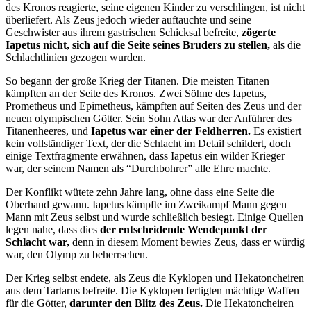
des Kronos reagierte, seine eigenen Kinder zu verschlingen, ist nicht
überliefert. Als Zeus jedoch wieder auftauchte und seine
Geschwister aus ihrem gastrischen Schicksal befreite,
zögerte
Iapetus nicht, sich auf die Seite seines Bruders zu stellen,
als die
Schlachtlinien gezogen wurden.
So begann der große Krieg der Titanen. Die meisten Titanen
kämpften an der Seite des Kronos. Zwei Söhne des Iapetus,
Prometheus und Epimetheus, kämpften auf Seiten des Zeus und der
neuen olympischen Götter. Sein Sohn Atlas war der Anführer des
Titanenheeres, und
Iapetus war einer der Feldherren.
Es existiert
kein vollständiger Text, der die Schlacht im Detail schildert, doch
einige Textfragmente erwähnen, dass Iapetus ein wilder Krieger
war, der seinem Namen als “Durchbohrer” alle Ehre machte.
Der Konflikt wütete zehn Jahre lang, ohne dass eine Seite die
Oberhand gewann. Iapetus kämpfte im Zweikampf Mann gegen
Mann mit Zeus selbst und wurde schließlich besiegt. Einige Quellen
legen nahe, dass dies
der entscheidende Wendepunkt der
Schlacht war,
denn in diesem Moment bewies Zeus, dass er würdig
war, den Olymp zu beherrschen.
Der Krieg selbst endete, als Zeus die Kyklopen und Hekatoncheiren
aus dem Tartarus befreite. Die Kyklopen fertigten mächtige Waffen
für die Götter,
darunter den Blitz des Zeus.
Die Hekatoncheiren