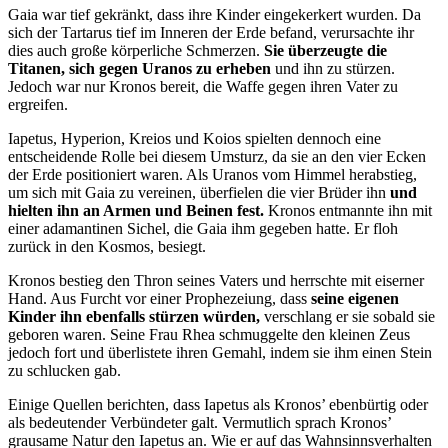
Gaia war tief gekränkt, dass ihre Kinder eingekerkert wurden. Da
sich der Tartarus tief im Inneren der Erde befand, verursachte ihr
dies auch große körperliche Schmerzen.
Sie überzeugte die
Titanen, sich gegen Uranos zu erheben
und ihn zu stürzen.
Jedoch war nur Kronos bereit, die Waffe gegen ihren Vater zu
ergreifen.
Iapetus, Hyperion, Kreios und Koios spielten dennoch eine
entscheidende Rolle bei diesem Umsturz, da sie an den vier Ecken
der Erde positioniert waren. Als Uranos vom Himmel herabstieg,
um sich mit Gaia zu vereinen, überfielen die vier Brüder ihn
und
hielten ihn an Armen und Beinen fest.
Kronos entmannte ihn mit
einer adamantinen Sichel, die Gaia ihm gegeben hatte. Er floh
zurück in den Kosmos, besiegt.
Kronos bestieg den Thron seines Vaters und herrschte mit eiserner
Hand. Aus Furcht vor einer Prophezeiung, dass
seine eigenen
Kinder ihn ebenfalls stürzen würden,
verschlang er sie sobald sie
geboren waren. Seine Frau Rhea schmuggelte den kleinen Zeus
jedoch fort und überlistete ihren Gemahl, indem sie ihm einen Stein
zu schlucken gab.
Einige Quellen berichten, dass Iapetus als Kronos’ ebenbürtig oder
als bedeutender Verbündeter galt. Vermutlich sprach Kronos’
grausame Natur den Iapetus an. Wie er auf das Wahnsinnsverhalten