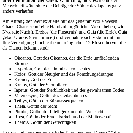
über den frühen Menschen.
Wahrhaftig, die Geschichte der
Menschheit wäre ohne die Beiträge der Söhne des Iapetus ganz
anders verlaufen.
Am Anfang der Welt existierte nur das geheimnisvolle Wesen
Chaos. Chaos schuf eine Handvoll urgöttlicher Wesenheiten, wie
Nyx (die Nacht), Erebos (die Finsternis) und Gaia (die Erde). Gaia
gebar Uranos (den Himmel) und vermählte sich sodann mit ihm.
Ihre Vereinigung brachte die ursprünglichen 12 Riesen hervor, die
als Titanen bekannt sind:
Okeanos, Gott des Okeanos, des die Erde umfließenden
Stromes
Hyperion, Gott des himmlischen Lichtes
Koios, Gott der Neugier und des Forschungsdranges
Kronos, Gott der Zeit
Kreios, Gott der Sternbilder
Iapetus, Gott der Sterblichkeit und des gewaltsamen Todes
Mnemosyne, Göttin des Gedächtnisses
Tethys, Göttin der Süßwasserquellen
Theia, Göttin der Sicht
Phoibe, Göttin der Intelligenz und der Weitsicht
Rhea, Göttin der Fruchtbarkeit und der Mutterschaft
Themis, Göttin der Gerechtigkeit
Uranos und Gaia waren auch die Eltern weiterer Riesen:** die