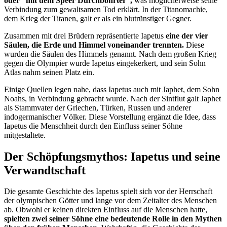
oder “mit dem Speer Durchbohrter”,
was möglicherweise seine
Verbindung zum gewaltsamen Tod erklärt. In der Titanomachie,
dem Krieg der Titanen, galt er als ein blutrünstiger Gegner.
Zusammen mit drei Brüdern repräsentierte Iapetus
eine der vier
Säulen, die Erde und Himmel voneinander trennten.
Diese
wurden die Säulen des Himmels genannt. Nach dem großen Krieg
gegen die Olympier wurde Iapetus eingekerkert, und sein Sohn
Atlas nahm seinen Platz ein.
Einige Quellen legen nahe, dass Iapetus auch mit Japhet, dem Sohn
Noahs, in Verbindung gebracht wurde. Nach der Sintflut galt Japhet
als Stammvater der Griechen, Türken, Russen und anderer
indogermanischer Völker. Diese Vorstellung ergänzt die Idee, dass
Iapetus die Menschheit durch den Einfluss seiner Söhne
mitgestaltete.
Der Schöpfungsmythos: Iapetus und seine
Verwandtschaft
Die gesamte Geschichte des Iapetus spielt sich vor der Herrschaft
der olympischen Götter und lange vor dem Zeitalter des Menschen
ab. Obwohl er keinen direkten Einfluss auf die Menschen hatte,
spielten zwei seiner Söhne eine bedeutende Rolle in den Mythen