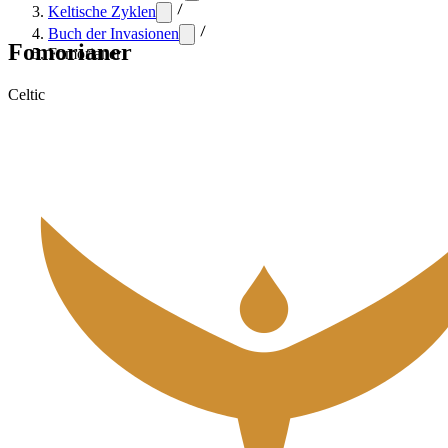
Keltische Zyklen
Buch der Invasionen
Fomorianer
Fomorianer
Celtic