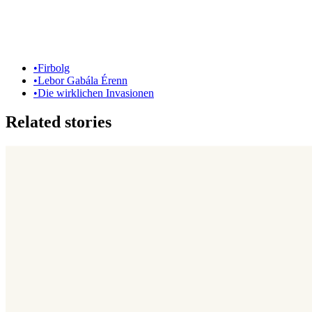
•
Firbolg
•
Lebor Gabála Érenn
•
Die wirklichen Invasionen
Related stories