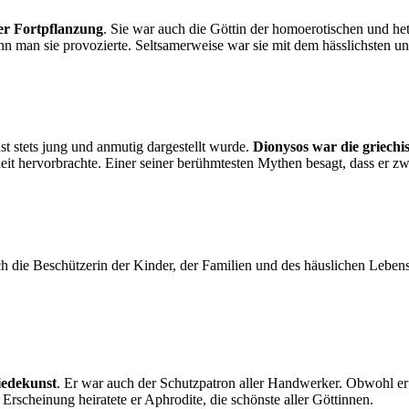
der Fortpflanzung
. Sie war auch die Göttin der homoerotischen und het
n man sie provozierte. Seltsamerweise war sie mit dem hässlichsten und 
t stets jung und anmutig dargestellt wurde.
Dionysos war die griech
heit hervorbrachte. Einer seiner berühmtesten Mythen besagt, dass er 
ch die Beschützerin der Kinder, der Familien und des häuslichen Leben
iedekunst
. Er war auch der Schutzpatron aller Handwerker. Obwohl er
Erscheinung heiratete er Aphrodite, die schönste aller Göttinnen.