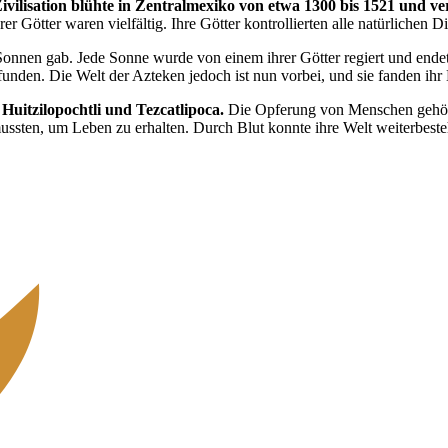
Zivilisation blühte in Zentralmexiko von etwa 1300 bis 1521 und v
r Götter waren vielfältig. Ihre Götter kontrollierten alle natürlichen
Sonnen gab. Jede Sonne wurde von einem ihrer Götter regiert und endete
funden. Die Welt der Azteken jedoch ist nun vorbei, und sie fanden ihr
Huitzilopochtli und Tezcatlipoca.
Die Opferung von Menschen gehört
mussten, um Leben zu erhalten. Durch Blut konnte ihre Welt weiterb