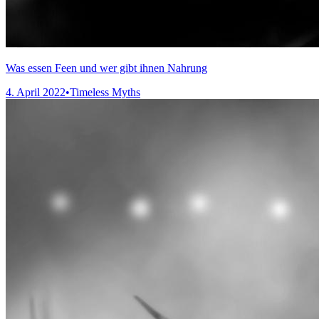
Was essen Feen und wer gibt ihnen Nahrung
4. April 2022
•
Timeless Myths