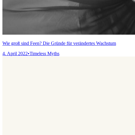
Wie groß sind Feen? Die Gründe für verändertes Wachstum
4. April 2022
•
Timeless Myths