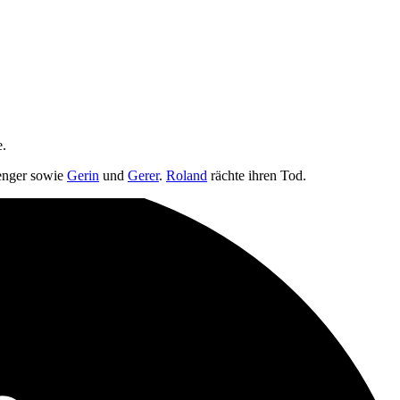
e.
enger sowie
Gerin
und
Gerer
.
Roland
rächte ihren Tod.