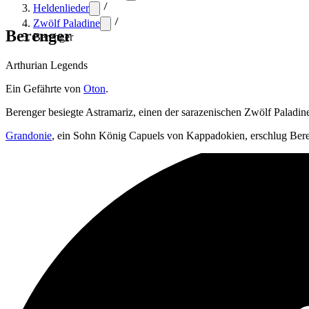
Heldenlieder
Zwölf Paladine
Berenger
Berenger
Arthurian Legends
Ein Gefährte von
Oton
.
Berenger besiegte Astramariz, einen der sarazenischen Zwölf Paladin
Grandonie
, ein Sohn König Capuels von Kappadokien, erschlug Ber