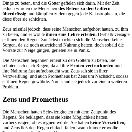
Dinge zu beten, und die Götter gefielen sich darin. Mit der Zeit
jedoch wurden die Menschen
des Betens zu den Göttern
überdrüssig
und kämpften zudem gegen jede Katastrophe an, die
diese über sie schickten.
Zeus missfiel jedoch, dass seine Menschen aufgehört hatten, zu ihm
zu beten, und er wollte
ihnen eine Lehre erteilen.
Deshalb versagte
er ihnen den Regen. Zunächst machten sich die Menschen keine
Sorgen, da sie noch ausreichend Nahrung hatten, doch sobald die
Vorräte zur Neige gingen, gerieten sie in Panik.
Die Menschen begannen erneut zu den Göttern zu beten. Sie
sehnten sich nach Regen, da all ihre
Ernten vertrockneten
und
ihre Nahrung fast aufgebraucht war. Zeus sah sie in ihrer
Verzweiflung, und auch Prometheus bat Zeus um Nachsicht, sodass
er ihnen Regen gewährte. Nun stand sie jedoch vor einem weiteren
Problem.
Zeus und Prometheus
Die Menschen hatten Schwierigkeiten mit dem Zeitpunkt des
Regens. Sie beklagten, dass sie keine Möglichkeit hatten,
vorherzusagen, ob es regnen würde. Sie hatten
keine Vorzeichen,
und Zeus ließ den Regen einfach fallen, wann immer er wollte.