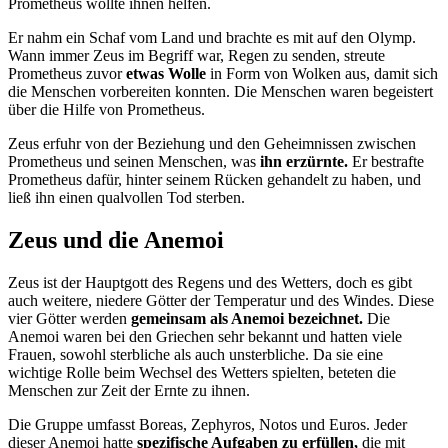
Prometheus wollte ihnen helfen.
Er nahm ein Schaf vom Land und brachte es mit auf den Olymp.
Wann immer Zeus im Begriff war, Regen zu senden, streute
Prometheus zuvor
etwas Wolle
in Form von Wolken aus, damit sich
die Menschen vorbereiten konnten. Die Menschen waren begeistert
über die Hilfe von Prometheus.
Zeus erfuhr von der Beziehung und den Geheimnissen zwischen
Prometheus und seinen Menschen, was
ihn erzürnte.
Er bestrafte
Prometheus dafür, hinter seinem Rücken gehandelt zu haben, und
ließ ihn einen qualvollen Tod sterben.
Zeus und die Anemoi
Zeus ist der Hauptgott des Regens und des Wetters, doch es gibt
auch weitere, niedere Götter der Temperatur und des Windes. Diese
vier Götter werden
gemeinsam als Anemoi bezeichnet.
Die
Anemoi waren bei den Griechen sehr bekannt und hatten viele
Frauen, sowohl sterbliche als auch unsterbliche. Da sie eine
wichtige Rolle beim Wechsel des Wetters spielten, beteten die
Menschen zur Zeit der Ernte zu ihnen.
Die Gruppe umfasst Boreas, Zephyros, Notos und Euros. Jeder
dieser Anemoi hatte
spezifische Aufgaben zu erfüllen,
die mit