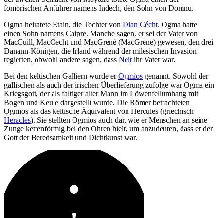
fomorischen Anführer namens Indech, den Sohn von Domnu.
Ogma heiratete Etain, die Tochter von
Dian Cécht
. Ogma hatte
einen Sohn namens Caipre. Manche sagen, er sei der Vater von
MacCuill, MacCecht und MacGrené (MacGrene) gewesen, den drei
Danann-Königen, die Irland während der milesischen Invasion
regierten, obwohl andere sagen, dass
Neit
ihr Vater war.
Bei den keltischen Galliern wurde er
Ogmios
genannt. Sowohl der
gallischen als auch der irischen Überlieferung zufolge war Ogma ein
Kriegsgott, der als faltiger alter Mann im Löwenfellumhang mit
Bogen und Keule dargestellt wurde. Die Römer betrachteten
Ogmios als das keltische Äquivalent von Hercules (griechisch
Heracles
). Sie stellten Ogmios auch dar, wie er Menschen an seine
Zunge kettenförmig bei den Ohren hielt, um anzudeuten, dass er der
Gott der Beredsamkeit und Dichtkunst war.