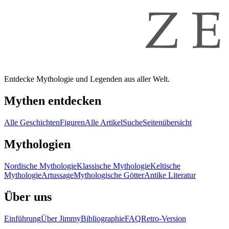
Entdecke Mythologie und Legenden aus aller Welt.
Mythen entdecken
Alle Geschichten
Figuren
Alle Artikel
Suche
Seitenübersicht
Mythologien
Nordische Mythologie
Klassische Mythologie
Keltische
Mythologie
Artussage
Mythologische Götter
Antike Literatur
Über uns
Einführung
Über Jimmy
Bibliographie
FAQ
Retro-Version