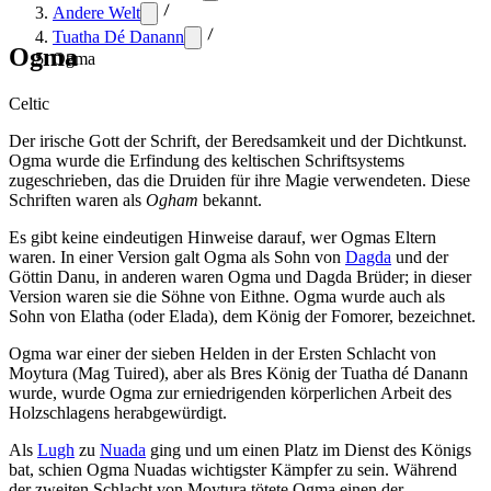
Andere Welt
Tuatha Dé Danann
Ogma
Ogma
Celtic
Der irische Gott der Schrift, der Beredsamkeit und der Dichtkunst.
Ogma wurde die Erfindung des keltischen Schriftsystems
zugeschrieben, das die Druiden für ihre Magie verwendeten. Diese
Schriften waren als
Ogham
bekannt.
Es gibt keine eindeutigen Hinweise darauf, wer Ogmas Eltern
waren. In einer Version galt Ogma als Sohn von
Dagda
und der
Göttin Danu, in anderen waren Ogma und Dagda Brüder; in dieser
Version waren sie die Söhne von Eithne. Ogma wurde auch als
Sohn von Elatha (oder Elada), dem König der Fomorer, bezeichnet.
Ogma war einer der sieben Helden in der Ersten Schlacht von
Moytura (Mag Tuired), aber als Bres König der Tuatha dé Danann
wurde, wurde Ogma zur erniedrigenden körperlichen Arbeit des
Holzschlagens herabgewürdigt.
Als
Lugh
zu
Nuada
ging und um einen Platz im Dienst des Königs
bat, schien Ogma Nuadas wichtigster Kämpfer zu sein. Während
der zweiten Schlacht von Moytura tötete Ogma einen der