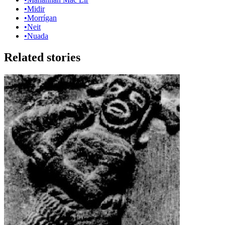
•
Midir
•
Morrígan
•
Neit
•
Nuada
Related stories