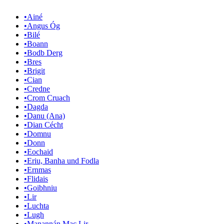
•
Ainé
•
Angus Óg
•
Bilé
•
Boann
•
Bodb Derg
•
Bres
•
Brigit
•
Cian
•
Credne
•
Crom Cruach
•
Dagda
•
Danu (Ana)
•
Dian Cécht
•
Domnu
•
Donn
•
Eochaid
•
Eriu, Banha und Fodla
•
Ernmas
•
Flidais
•
Goibhniu
•
Lir
•
Luchta
•
Lugh
•
Manannán Mac Lir