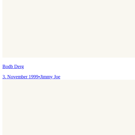
Bodb Derg
3. November 1999
•
Jimmy Joe