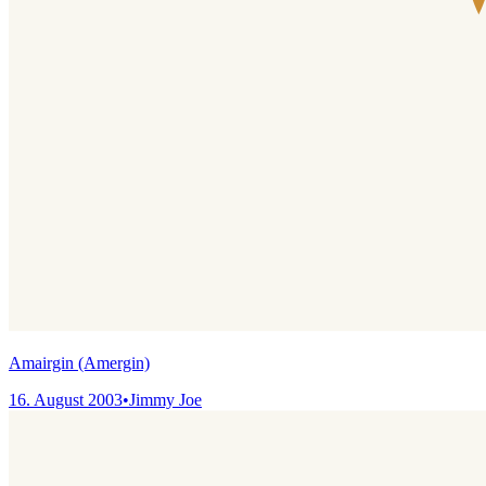
Amairgin (Amergin)
16. August 2003
•
Jimmy Joe