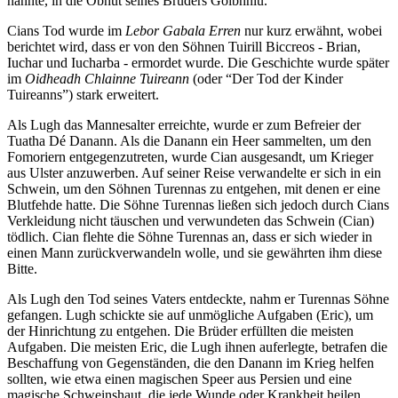
nannte, in die Obhut seines Bruders Goibhniu.
Cians Tod wurde im
Lebor Gabala Erren
nur kurz erwähnt, wobei
berichtet wird, dass er von den Söhnen Tuirill Biccreos - Brian,
Iuchar und Iucharba - ermordet wurde. Die Geschichte wurde später
im
Oidheadh Chlainne Tuireann
(oder “Der Tod der Kinder
Tuireanns”) stark erweitert.
Als Lugh das Mannesalter erreichte, wurde er zum Befreier der
Tuatha Dé Danann. Als die Danann ein Heer sammelten, um den
Fomoriern entgegenzutreten, wurde Cian ausgesandt, um Krieger
aus Ulster anzuwerben. Auf seiner Reise verwandelte er sich in ein
Schwein, um den Söhnen Turennas zu entgehen, mit denen er eine
Blutfehde hatte. Die Söhne Turennas ließen sich jedoch durch Cians
Verkleidung nicht täuschen und verwundeten das Schwein (Cian)
tödlich. Cian flehte die Söhne Turennas an, dass er sich wieder in
einen Mann zurückverwandeln wolle, und sie gewährten ihm diese
Bitte.
Als Lugh den Tod seines Vaters entdeckte, nahm er Turennas Söhne
gefangen. Lugh schickte sie auf unmögliche Aufgaben (Eric), um
der Hinrichtung zu entgehen. Die Brüder erfüllten die meisten
Aufgaben. Die meisten Eric, die Lugh ihnen auferlegte, betrafen die
Beschaffung von Gegenständen, die den Danann im Krieg helfen
sollten, wie etwa einen magischen Speer aus Persien und eine
magische Schweinshaut, die jede Wunde oder Krankheit heilen