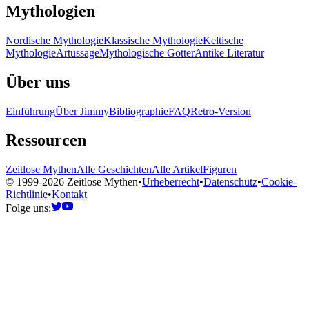
Mythologien
Nordische Mythologie
Klassische Mythologie
Keltische
Mythologie
Artussage
Mythologische Götter
Antike Literatur
Über uns
Einführung
Über Jimmy
Bibliographie
FAQ
Retro-Version
Ressourcen
Zeitlose Mythen
Alle Geschichten
Alle Artikel
Figuren
© 1999-2026 Zeitlose Mythen
•
Urheberrecht
•
Datenschutz
•
Cookie-
Richtlinie
•
Kontakt
Folge uns: