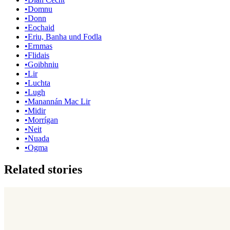
•
Domnu
•
Donn
•
Eochaid
•
Eriu, Banha und Fodla
•
Ernmas
•
Flidais
•
Goibhniu
•
Lir
•
Luchta
•
Lugh
•
Manannán Mac Lir
•
Midir
•
Morrígan
•
Neit
•
Nuada
•
Ogma
Related stories