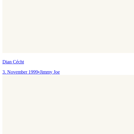
Dian Cécht
3. November 1999
•
Jimmy Joe