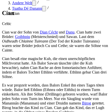
Andere Welt
Tuatha Dé Danann
Cian
Cian
Celtic
Cian war der Sohn von
Dian Cécht
und
Danu
. Cian hatte zwei
Brüder:
Goibhniu
(Meisterschmied) und Sawan. Laut dem
Oidheadh Chlainne Tuireann
(Der Tod der Kinder Tuireanns)
waren seine Brüder jedoch Cu und Cethe; sie waren die Söhne von
Cainte.
Cian besaß eine magische Kuh, die einen unerschöpflichen
Milchvorrat hatte. Als Balor Sawan täuschte (der die Kuh
bewachte), nahm Cian Rache an dem fomorianischen Anführer,
indem er Balors Tochter Ethlinn verführte. Ethlinn gebar Cian drei
Söhne.
Es war propzeit worden, dass Balors Enkel ihn eines Tages töten
würde. Balor ließ Ethlinn (Ethnea oder Eithliu) in einem Turm
einkerkern. Als ihre Söhne (Drillinge) geboren wurden, warf Balor
jeden Sohn vom Turm ins Meer. Nur ein Säugling wurde von
Manannán (Manannan) und einer Druidin namens
Birog
gerettet.
Birog brachte das Kind zu Cian. Cian gab das Kind, das er Lugh