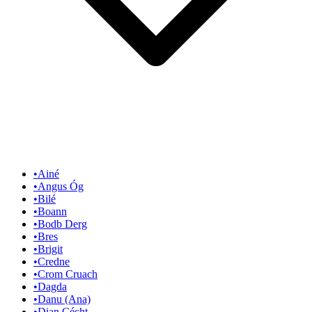
•
Ainé
•
Angus Óg
•
Bilé
•
Boann
•
Bodb Derg
•
Bres
•
Brigit
•
Credne
•
Crom Cruach
•
Dagda
•
Danu (Ana)
•
Dian Cécht