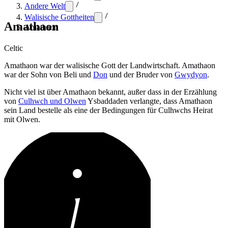
Andere Welt
Walisische Gottheiten
Amathaon
Amathaon
Celtic
Amathaon war der walisische Gott der Landwirtschaft. Amathaon
war der Sohn von Beli und
Don
und der Bruder von
Gwydyon
.
Nicht viel ist über Amathaon bekannt, außer dass in der Erzählung
von
Culhwch und Olwen
Ysbaddaden verlangte, dass Amathaon
sein Land bestelle als eine der Bedingungen für Culhwchs Heirat
mit Olwen.