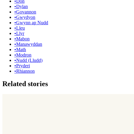
•
Dôn
•
Dylan
•
Govannon
•
Gwydyon
•
Gwynn ap Nudd
•
Lleu
•
Llyr
•
Mabon
•
Manawyddan
•
Math
•
Modron
•
Nudd (Lludd)
•
Pryderi
•
Rhiannon
Related stories