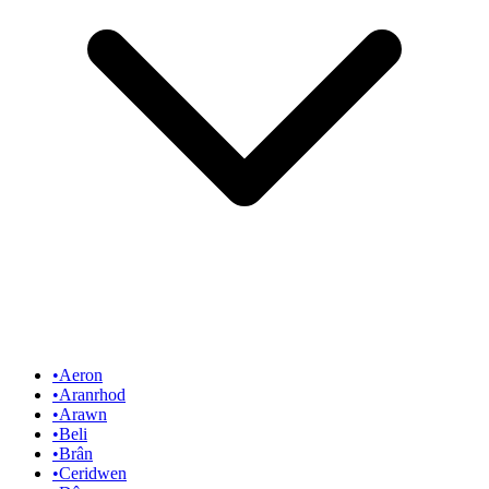
•
Aeron
•
Aranrhod
•
Arawn
•
Beli
•
Brân
•
Ceridwen