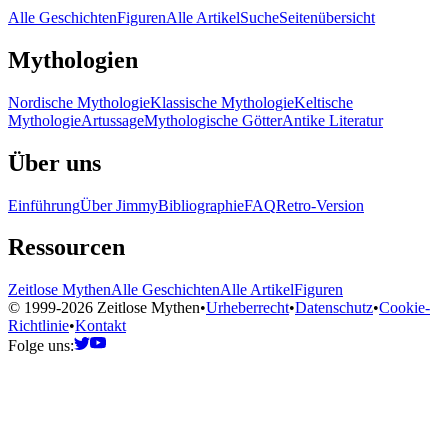
Alle Geschichten
Figuren
Alle Artikel
Suche
Seitenübersicht
Mythologien
Nordische Mythologie
Klassische Mythologie
Keltische
Mythologie
Artussage
Mythologische Götter
Antike Literatur
Über uns
Einführung
Über Jimmy
Bibliographie
FAQ
Retro-Version
Ressourcen
Zeitlose Mythen
Alle Geschichten
Alle Artikel
Figuren
© 1999-2026 Zeitlose Mythen
•
Urheberrecht
•
Datenschutz
•
Cookie-
Richtlinie
•
Kontakt
Folge uns: