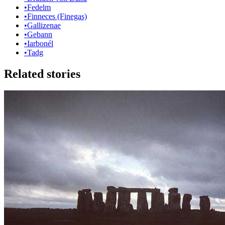
•
Fedelm
•
Finneces (Finegas)
•
Gallizenae
•
Gebann
•
Iarbonél
•
Tadg
Related stories