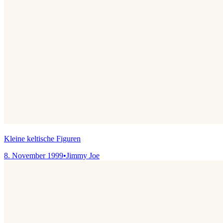
Kleine keltische Figuren
8. November 1999
•
Jimmy Joe