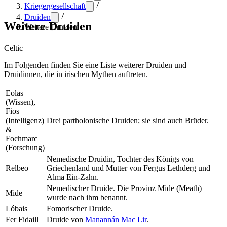
Kriegergesellschaft
Druiden
Weitere Druiden
Weitere Druiden
Celtic
Im Folgenden finden Sie eine Liste weiterer Druiden und
Druidinnen, die in irischen Mythen auftreten.
Eolas
(Wissen),
Fios
(Intelligenz)
Drei partholonische Druiden; sie sind auch Brüder.
&
Fochmarc
(Forschung)
Nemedische Druidin, Tochter des Königs von
Relbeo
Griechenland und Mutter von Fergus Lethderg und
Alma Ein-Zahn.
Nemedischer Druide. Die Provinz Mide (Meath)
Mide
wurde nach ihm benannt.
Lóbais
Fomorischer Druide.
Fer Fidaill
Druide von
Manannán Mac Lir
.