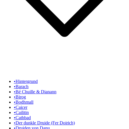
•
Hintergrund
•
Barach
•
Bé Chuille & Dianann
•
Birog
•
Bodhmall
•
Caicer
•
Cailitin
•
Cathbad
•
Der dunkle Druide (Fer Doirich)
•
Druiden von Danu