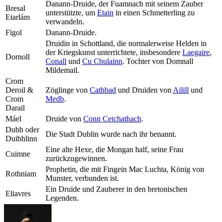
Danann-Druide, der Fuamnach mit seinem Zauber
Bresal
unterstützte, um
Etain
in einen Schmetterling zu
Etarlám
verwandeln.
Figol
Danann-Druide.
Druidin in Schottland, die normalerweise Helden in
der Kriegskunst unterrichtete, insbesondere
Laegaire
,
Dornoll
Conall
und
Cu Chulainn
. Tochter von Domnall
Mildemail.
Crom
Deroil &
Zöglinge von
Cathbad
und Druiden von
Ailill
und
Crom
Medb
.
Darail
Máel
Druide von
Conn Cetchathach
.
Dubh oder
Die Stadt Dublin wurde nach ihr benannt.
Duibhlinn
Eine alte Hexe, die Mongan half, seine Frau
Cuimne
zurückzugewinnen.
Prophetin, die mit Fingein Mac Luchta, König von
Rothniam
Munster, verbunden ist.
Ein Druide und Zauberer in den bretonischen
Eliavres
Legenden.