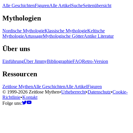
Alle Geschichten
Figuren
Alle Artikel
Suche
Seitenübersicht
Mythologien
Nordische Mythologie
Klassische Mythologie
Keltische
Mythologie
Artussage
Mythologische Götter
Antike Literatur
Über uns
Einführung
Über Jimmy
Bibliographie
FAQ
Retro-Version
Ressourcen
Zeitlose Mythen
Alle Geschichten
Alle Artikel
Figuren
© 1999-2026 Zeitlose Mythen
•
Urheberrecht
•
Datenschutz
•
Cookie-
Richtlinie
•
Kontakt
Folge uns: