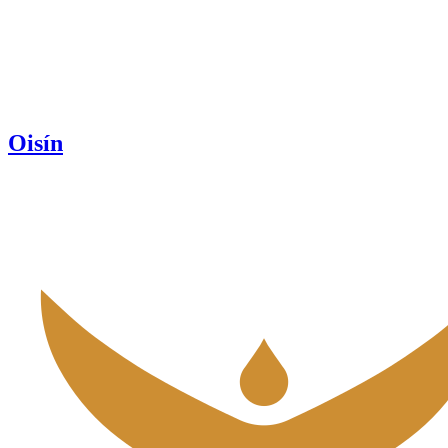
Oisín