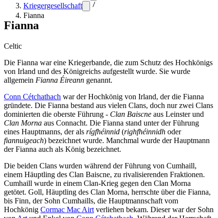
Kriegergesellschaft
Fianna
Fianna
Celtic
Die Fianna war eine Kriegerbande, die zum Schutz des Hochkönigs
von Irland und des Königreichs aufgestellt wurde. Sie wurde
allgemein
Fianna Éireann
genannt.
Conn Cétchathach
war der Hochkönig von Irland, der die Fianna
gründete. Die Fianna bestand aus vielen Clans, doch nur zwei Clans
dominierten die oberste Führung -
Clan Baiscne
aus Leinster und
Clan Morna
aus Connacht. Die Fianna stand unter der Führung
eines Hauptmanns, der als
rígfhéinnid
(
righfhéinnidh
oder
fiannuigeach
) bezeichnet wurde. Manchmal wurde der Hauptmann
der Fianna auch als König bezeichnet.
Die beiden Clans wurden während der Führung von Cumhaill,
einem Häuptling des Clan Baiscne, zu rivalisierenden Fraktionen.
Cumhaill wurde in einem Clan-Krieg gegen den Clan Morna
getötet. Goll, Häuptling des Clan Morna, herrschte über die Fianna,
bis Finn, der Sohn Cumhaills, die Hauptmannschaft vom
Hochkönig
Cormac Mac Airt
verliehen bekam. Dieser war der Sohn