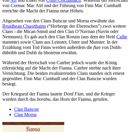
von
Art
und Enkel von
Conn Cétchathach
. Während der Herrschaft
von Cormac Mac Airt und der Führung von Finn Mac Cumhaill
erreichte die Macht der Fianna neue Höhen.
Abgesehen von den Clans Baiscne und Morna erwähnte das
Bruidhean Chaorthainn
(“Herberge der Ebereschen”) zwei weitere
Clans - die Mican-Smoil und den Clan O’Navnan (Navin oder
Nemnann). Es gab auch den Clan Ronain (aus dem der Held
Caílte
stammte) sowie Clans aus Leinster, Ulster und Munster. In der
Erzählung vom Tod Finns werden außerdem die
fian
von Dubh-
dithribh und Dubh da bhoirenn erwähnt.
Während der Herrschaft von Cairbre jedoch wurde der König
eifersüchtig auf die Macht der Fianna. Cairbre strebte nach ihrer
Vernichtung. Die beiden rivalisierenden Clans standen sich erneut
gegenüber. Finn Mac Cumhaill und der Clan Baiscne wurden
besiegt.
Der Kriegsruf der Fianna lautete
Dord Fian
, und die Krieger
wurden durch das
borabu
, das Horn der Fianna, gerufen.
Clan Baiscne
Clan Morna