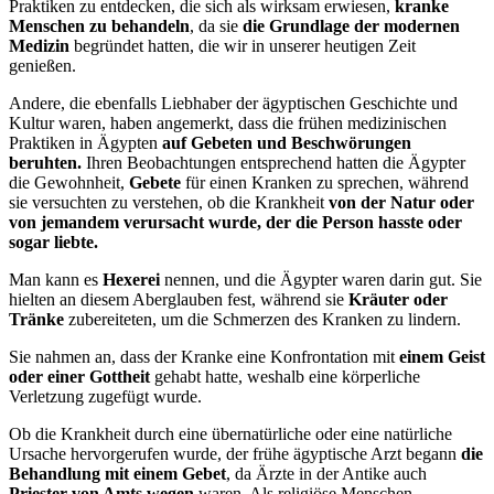
Praktiken zu entdecken, die sich als wirksam erwiesen,
kranke
Menschen zu behandeln
, da sie
die Grundlage der modernen
Medizin
begründet hatten, die wir in unserer heutigen Zeit
genießen.
Andere, die ebenfalls Liebhaber der ägyptischen Geschichte und
Kultur waren, haben angemerkt, dass die frühen medizinischen
Praktiken in Ägypten
auf Gebeten und Beschwörungen
beruhten.
Ihren Beobachtungen entsprechend hatten die Ägypter
die Gewohnheit,
Gebete
für einen Kranken zu sprechen, während
sie versuchten zu verstehen, ob die Krankheit
von der Natur oder
von jemandem verursacht wurde, der die Person hasste oder
sogar liebte.
Man kann es
Hexerei
nennen, und die Ägypter waren darin gut. Sie
hielten an diesem Aberglauben fest, während sie
Kräuter oder
Tränke
zubereiteten, um die Schmerzen des Kranken zu lindern.
Sie nahmen an, dass der Kranke eine Konfrontation mit
einem Geist
oder einer Gottheit
gehabt hatte, weshalb eine körperliche
Verletzung zugefügt wurde.
Ob die Krankheit durch eine übernatürliche oder eine natürliche
Ursache hervorgerufen wurde, der frühe ägyptische Arzt begann
die
Behandlung mit einem Gebet
, da Ärzte in der Antike auch
Priester von Amts wegen
waren. Als religiöse Menschen