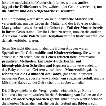
über die medizinische Wissenschaft fehlte, wurden
antike
ägyptische Heilkräuter
selbst während der Geburt verwendet,
um
die Mutter und das Neugeborene zu schützen.
Die Entbindung war riskant, da sie nur
einfache Materialien
verwendeten, um das Leben der Mutter und des Babys zu sichern.
Man glaubte, dass während der Geburt
ein Fuß der Mutter bereits
in ihrem Grab stand.
Um ihr Leben zu retten, nutzten die antiken
Ärzte
eine breite Palette von Heilpflanzen und Instrumenten
, die
damals verfügbar waren.
Seien Sie nicht überrascht, aber die frühen Ägypter waren
Spezialisten für
Geburtshilfe und Kindererziehung.
Sie würden
erfreut sein zu sehen, wie sie
Leben retteten
trotz ihrer relativ
primitiven Methoden. Ein Baby-Fütterbecher mit
hieroglyphischen Schriften und Figuren
wurde verwendet, um
das Baby vor bösen Geistern zu schützen.
Muttermilch
galt als
wichtig für die Gesundheit des Babys
, ganz wie in unserer
modernen Praxis, aber sie verwendeten
ein spezielles Gefäß
, um die
Milch des Babys zu der Zeit sicher und sauber zu halten.
Die Pflege
spielte in der Vergangenheit eine wichtige Rolle.
Krankenschwestern wurden für die
Schenkung von Leben an die
Kranken oder Neugeborenen
geehrt. Ihnen fielen wahrscheinlich
die meisten Materialien auf, die bei der Geburt mit
Bildern von