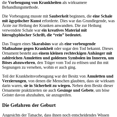
die
Vorbeugung von Krankheiten
als wirksamere
Behandlungsmethode.
Die Vorbeugung musste mit
Sauberkeit
beginnen, die
eine Schale
mit ägyptischer Kunst
erforderte. Dies war das Grundlegende, was
Ärzte zur Heilung der Kranken anwandten. Die zur Heilung
verwendete Schale war
ein kreatives Material mit
hieroglyphischer Schrift, die “rein” bedeutet.
Das Tragen eines
Skarabäus
war als
eine vorbeugende
Maßnahme gegen Krankheit
oder sogar den Tod bekannt. Dieses
Ornament besteht aus
einem kleinen rechteckigen Anhänger mit
zahlreichen Amuletten und goldenen Symbolen im Inneren, um
Böses abzuwehren
, den Träger vom Tod zu erlösen und ihn mit
Segnungen zu versehen, wohin er auch ging.
Teil der Krankheitsvorbeugung war der Besitz von
Amuletten und
Verzierungen
, von denen die Menschen glaubten, dass sie wirksam
darin waren,
sie in Sicherheit zu wiegen.
Neben dem Besitz dieser
Ornamente praktizierten sie auch
Gesänge und Gebete
, um böse
Geister davon abzuhalten, sie anzugreifen.
Die Gefahren der Geburt
Angesichts der Tatsache, dass ihnen noch entscheidendes Wissen