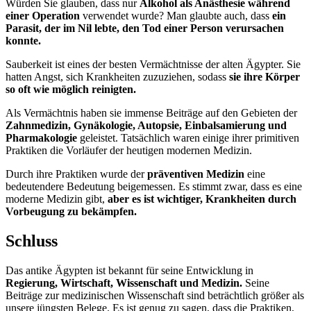
Würden Sie glauben, dass nur
Alkohol als Anästhesie während
einer Operation
verwendet wurde? Man glaubte auch, dass
ein
Parasit, der im Nil lebte, den Tod einer Person verursachen
konnte.
Sauberkeit ist eines der besten Vermächtnisse der alten Ägypter. Sie
hatten Angst, sich Krankheiten zuzuziehen, sodass
sie ihre Körper
so oft wie möglich reinigten.
Als Vermächtnis haben sie immense Beiträge auf den Gebieten der
Zahnmedizin, Gynäkologie, Autopsie, Einbalsamierung und
Pharmakologie
geleistet. Tatsächlich waren einige ihrer primitiven
Praktiken die Vorläufer der heutigen modernen Medizin.
Durch ihre Praktiken wurde der
präventiven Medizin
eine
bedeutendere Bedeutung beigemessen. Es stimmt zwar, dass es eine
moderne Medizin gibt,
aber es ist wichtiger, Krankheiten durch
Vorbeugung zu bekämpfen.
Schluss
Das antike Ägypten ist bekannt für seine Entwicklung in
Regierung, Wirtschaft, Wissenschaft und Medizin.
Seine
Beiträge zur medizinischen Wissenschaft sind beträchtlich größer als
unsere jüngsten Belege. Es ist genug zu sagen, dass die Praktiken,