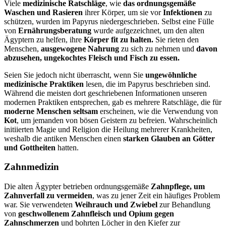
Viele
medizinische Ratschläge
, wie
das ordnungsgemäße
Waschen und Rasieren
ihrer Körper, um sie vor
Infektionen
zu
schützen, wurden im Papyrus niedergeschrieben. Selbst eine Fülle
von
Ernährungsberatung
wurde aufgezeichnet, um den alten
Ägyptern zu helfen, ihre
Körper fit zu halten.
Sie rieten den
Menschen,
ausgewogene Nahrung
zu sich zu nehmen und
davon
abzusehen, ungekochtes Fleisch und Fisch zu essen.
Seien Sie jedoch nicht überrascht, wenn Sie
ungewöhnliche
medizinische Praktiken
lesen, die im Papyrus beschrieben sind.
Während die meisten dort geschriebenen Informationen unseren
modernen Praktiken entsprechen, gab es mehrere Ratschläge, die für
moderne Menschen seltsam
erscheinen, wie die Verwendung von
Kot
, um jemanden von bösen Geistern zu befreien. Wahrscheinlich
initiierten Magie und Religion die Heilung mehrerer Krankheiten,
weshalb die antiken Menschen einen
starken Glauben an Götter
und Gottheiten
hatten.
Zahnmedizin
Die alten Ägypter betrieben ordnungsgemäße
Zahnpflege, um
Zahnverfall zu vermeiden
, was zu jener Zeit ein häufiges Problem
war. Sie verwendeten
Weihrauch und Zwiebel
zur Behandlung
von
geschwollenem Zahnfleisch und Opium gegen
Zahnschmerzen
und bohrten Löcher in den Kiefer zur