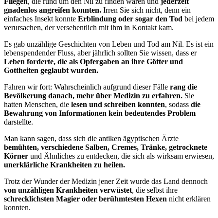
Fliegen
, die rund um den Nil zu finden waren und
jederzeit
gnadenlos angreifen konnten.
Irren Sie sich nicht, denn ein
einfaches Insekt konnte
Erblindung oder sogar den Tod
bei jedem
verursachen, der versehentlich mit ihm in Kontakt kam.
Es gab unzählige Geschichten von Leben und Tod am Nil. Es ist ein
lebenspendender Fluss, aber jährlich sollten Sie wissen, dass er
Leben forderte, die als Opfergaben an ihre Götter und
Gottheiten geglaubt wurden.
Fahren wir fort: Wahrscheinlich aufgrund dieser Fälle
rang die
Bevölkerung danach, mehr über Medizin zu erfahren.
Sie
hatten Menschen, die
lesen und schreiben konnten
, sodass
die
Bewahrung von Informationen kein bedeutendes Problem
darstellte.
Man kann sagen, dass sich die antiken ägyptischen Ärzte
bemühten, verschiedene Salben, Cremes, Tränke, getrocknete
Körner
und Ähnliches zu entdecken, die sich als wirksam erwiesen,
unerklärliche Krankheiten zu heilen.
Trotz der Wunder der Medizin jener Zeit wurde das Land dennoch
von unzähligen Krankheiten verwüstet
, die selbst ihre
schrecklichsten Magier oder berühmtesten Hexen
nicht erklären
konnten.