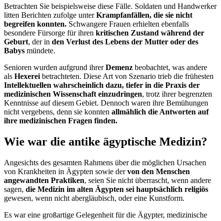
Betrachten Sie beispielsweise diese Fälle. Soldaten und Handwerker
litten Berichten zufolge unter
Krampfanfällen, die sie nicht
begreifen konnten.
Schwangere Frauen erhielten ebenfalls
besondere Fürsorge für ihren
kritischen Zustand während der
Geburt
, der in
den Verlust des Lebens der Mutter oder des
Babys
mündete.
Senioren wurden aufgrund ihrer
Demenz
beobachtet, was andere
als
Hexerei
betrachteten. Diese Art von Szenario trieb die frühesten
Intellektuellen wahrscheinlich dazu, tiefer in die Praxis der
medizinischen Wissenschaft einzudringen
, trotz ihrer begrenzten
Kenntnisse auf diesem Gebiet. Dennoch waren ihre Bemühungen
nicht vergebens, denn sie konnten
allmählich die Antworten auf
ihre medizinischen Fragen finden.
Wie war die antike ägyptische Medizin?
Angesichts des gesamten Rahmens über die möglichen Ursachen
von Krankheiten in Ägypten sowie der
von den Menschen
angewandten Praktiken
, seien Sie nicht überrascht, wenn andere
sagen,
die Medizin im alten Ägypten sei hauptsächlich religiös
gewesen, wenn nicht abergläubisch, oder eine Kunstform.
Es war eine großartige Gelegenheit für die Ägypter, medizinische