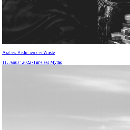
Araber: Beduinen der Wüste
11. Januar 2022
•
Timeless Myths