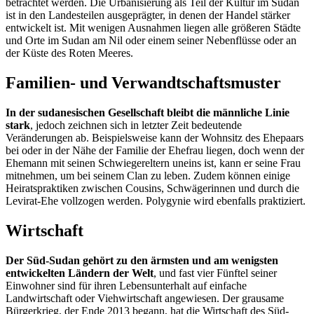
betrachtet werden. Die Urbanisierung als Teil der Kultur im Sudan
ist in den Landesteilen ausgeprägter, in denen der Handel stärker
entwickelt ist. Mit wenigen Ausnahmen liegen alle größeren Städte
und Orte im Sudan am Nil oder einem seiner Nebenflüsse oder an
der Küste des Roten Meeres.
Familien- und Verwandtschaftsmuster
In der sudanesischen Gesellschaft bleibt die männliche Linie
stark
, jedoch zeichnen sich in letzter Zeit bedeutende
Veränderungen ab. Beispielsweise kann der Wohnsitz des Ehepaars
bei oder in der Nähe der Familie der Ehefrau liegen, doch wenn der
Ehemann mit seinen Schwiegereltern uneins ist, kann er seine Frau
mitnehmen, um bei seinem Clan zu leben. Zudem können einige
Heiratspraktiken zwischen Cousins, Schwägerinnen und durch die
Levirat-Ehe vollzogen werden. Polygynie wird ebenfalls praktiziert.
Wirtschaft
Der Süd-Sudan gehört zu den ärmsten und am wenigsten
entwickelten Ländern der Welt
, und fast vier Fünftel seiner
Einwohner sind für ihren Lebensunterhalt auf einfache
Landwirtschaft oder Viehwirtschaft angewiesen. Der grausame
Bürgerkrieg, der Ende 2013 begann, hat die Wirtschaft des Süd-