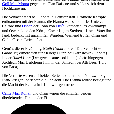
Goll Mac Morna
gegen den Clan Baiscne und schloss sich dem
Hochkönig an.
Die Schlacht fand bei Gabhra in Leinster statt. Erbitterte Kämpfe
entbrannten mit der Fianna; die Fianna war stark in der Unterzahl.
Cairbre und
Oscar
, der Sohn von
Oisín
, kämpften im Zweikampf,
und Oscar tötete den König. Oscar lag im Sterben, als sein Vater ihn
fand, bedeckt mit unzähligen Wunden. Weinend trugen Oisín und
Caílte Oscars Leiche fort.
Gemäß dieser Erzählung (
Cath Gabhra
oder “Die Schlacht von
Gabhair”) ermordeten fünf Krieger Finn bei Garristown (Gabhra).
In der
Aided Finn
(Der gewaltsame Tod Finns) tötete hingegen
Aichlech Mac Dubdrenn Finn in der Schlacht bei Ath Brea (Furt
von Brea).
Die Verluste waren auf beiden Seiten extrem hoch. Nur zwanzig
Fian-Krieger überlebten die Schlacht. Die Fianna wurde besiegt und
die Macht der Fianna in Irland war gebrochen.
Caílte Mac Ronan
und Oisín waren die einzigen beiden
überlebenden Helden der Fianna.