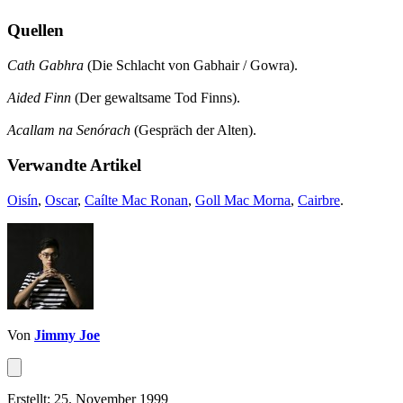
Quellen
Cath Gabhra
(Die Schlacht von Gabhair / Gowra).
Aided Finn
(Der gewaltsame Tod Finns).
Acallam na Senórach
(Gespräch der Alten).
Verwandte Artikel
Oisín
,
Oscar
,
Caílte Mac Ronan
,
Goll Mac Morna
,
Cairbre
.
Von
Jimmy Joe
Erstellt: 25. November 1999