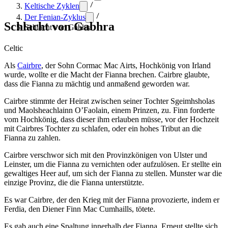
Keltische Zyklen
Der Fenian-Zyklus
Schlacht von Gabhra
Schlacht von Gabhra
Celtic
Als
Cairbre
, der Sohn Cormac Mac Airts, Hochkönig von Irland
wurde, wollte er die Macht der Fianna brechen. Cairbre glaubte,
dass die Fianna zu mächtig und anmaßend geworden war.
Cairbre stimmte der Heirat zwischen seiner Tochter Sgeimhsholas
und Maolsheachlainn O’Faolain, einem Prinzen, zu. Finn forderte
vom Hochkönig, dass dieser ihm erlauben müsse, vor der Hochzeit
mit Cairbres Tochter zu schlafen, oder ein hohes Tribut an die
Fianna zu zahlen.
Cairbre verschwor sich mit den Provinzkönigen von Ulster und
Leinster, um die Fianna zu vernichten oder aufzulösen. Er stellte ein
gewaltiges Heer auf, um sich der Fianna zu stellen. Munster war die
einzige Provinz, die die Fianna unterstützte.
Es war Cairbre, der den Krieg mit der Fianna provozierte, indem er
Ferdia, den Diener Finn Mac Cumhaills, tötete.
Es gab auch eine Spaltung innerhalb der Fianna. Erneut stellte sich