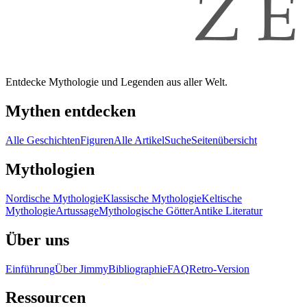
Entdecke Mythologie und Legenden aus aller Welt.
Mythen entdecken
Alle Geschichten
Figuren
Alle Artikel
Suche
Seitenübersicht
Mythologien
Nordische Mythologie
Klassische Mythologie
Keltische
Mythologie
Artussage
Mythologische Götter
Antike Literatur
Über uns
Einführung
Über Jimmy
Bibliographie
FAQ
Retro-Version
Ressourcen