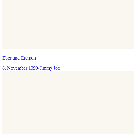
Eber und Eremon
8. November 1999
•
Jimmy Joe