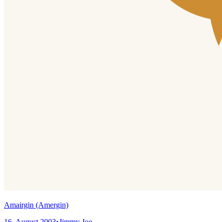
Amairgin (Amergin)
16. August 2003
•
Jimmy Joe