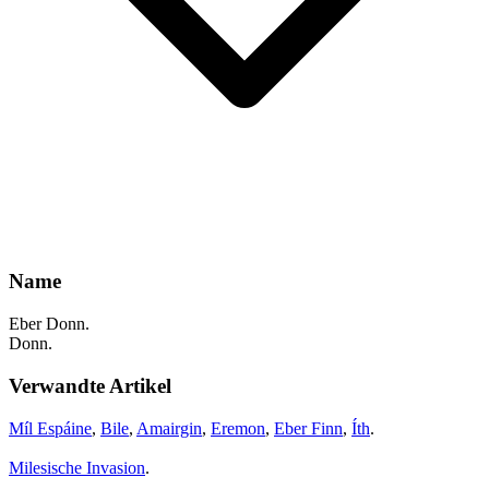
Name
Eber Donn.
Donn.
Verwandte Artikel
Míl Espáine
,
Bile
,
Amairgin
,
Eremon
,
Eber Finn
,
Íth
.
Milesische Invasion
.