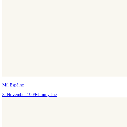
Míl Espáine
8. November 1999
•
Jimmy Joe