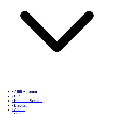
•
Ailill Aulomm
•
Bile
•
Bran und Sceolang
•
Breogan
•
Connla