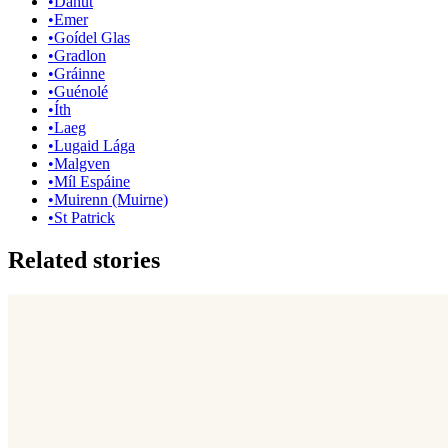
•
Dahut
•
Emer
•
Goídel Glas
•
Gradlon
•
Gráinne
•
Guénolé
•
Íth
•
Laeg
•
Lugaid Lága
•
Malgven
•
Míl Espáine
•
Muirenn (Muirne)
•
St Patrick
Related stories