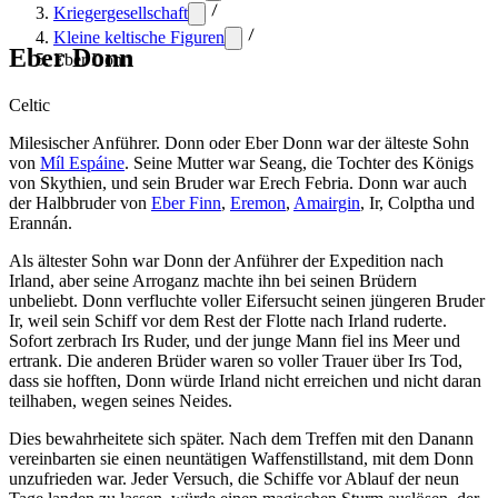
Kriegergesellschaft
Kleine keltische Figuren
Eber Donn
Eber Donn
Celtic
Milesischer Anführer. Donn oder Eber Donn war der älteste Sohn
von
Míl Espáine
. Seine Mutter war Seang, die Tochter des Königs
von Skythien, und sein Bruder war Erech Febria. Donn war auch
der Halbbruder von
Eber Finn
,
Eremon
,
Amairgin
, Ir, Colptha und
Erannán.
Als ältester Sohn war Donn der Anführer der Expedition nach
Irland, aber seine Arroganz machte ihn bei seinen Brüdern
unbeliebt. Donn verfluchte voller Eifersucht seinen jüngeren Bruder
Ir, weil sein Schiff vor dem Rest der Flotte nach Irland ruderte.
Sofort zerbrach Irs Ruder, und der junge Mann fiel ins Meer und
ertrank. Die anderen Brüder waren so voller Trauer über Irs Tod,
dass sie hofften, Donn würde Irland nicht erreichen und nicht daran
teilhaben, wegen seines Neides.
Dies bewahrheitete sich später. Nach dem Treffen mit den Danann
vereinbarten sie einen neuntätigen Waffenstillstand, mit dem Donn
unzufrieden war. Jeder Versuch, die Schiffe vor Ablauf der neun