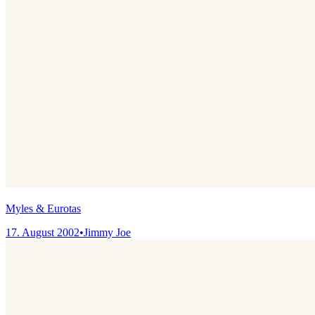
Myles & Eurotas
17. August 2002
•
Jimmy Joe