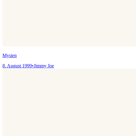
Mysien
8. August 1999
•
Jimmy Joe