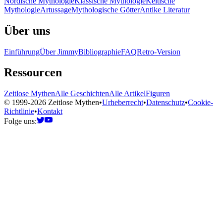
Nordische Mythologie
Klassische Mythologie
Keltische
Mythologie
Artussage
Mythologische Götter
Antike Literatur
Über uns
Einführung
Über Jimmy
Bibliographie
FAQ
Retro-Version
Ressourcen
Zeitlose Mythen
Alle Geschichten
Alle Artikel
Figuren
© 1999-2026 Zeitlose Mythen
•
Urheberrecht
•
Datenschutz
•
Cookie-
Richtlinie
•
Kontakt
Folge uns: