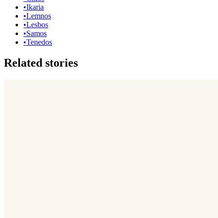
•
Ikaria
•
Lemnos
•
Lesbos
•
Samos
•
Tenedos
Related stories