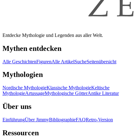
Entdecke Mythologie und Legenden aus aller Welt.
Mythen entdecken
Alle Geschichten
Figuren
Alle Artikel
Suche
Seitenübersicht
Mythologien
Nordische Mythologie
Klassische Mythologie
Keltische
Mythologie
Artussage
Mythologische Götter
Antike Literatur
Über uns
Einführung
Über Jimmy
Bibliographie
FAQ
Retro-Version
Ressourcen