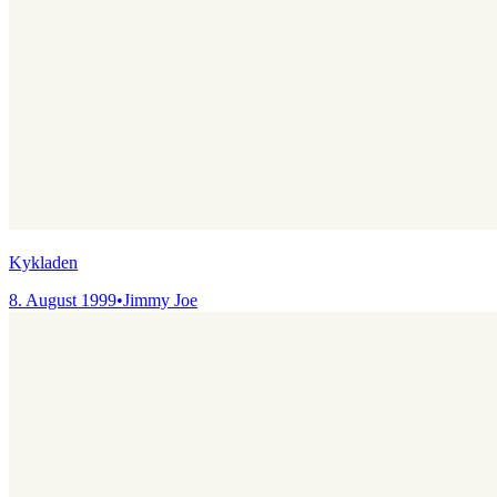
Kykladen
8. August 1999
•
Jimmy Joe