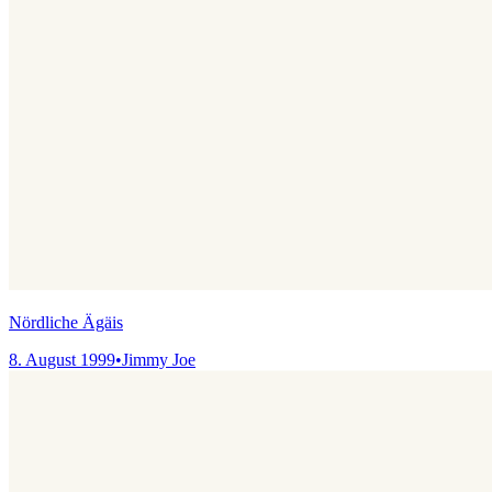
Nördliche Ägäis
8. August 1999
•
Jimmy Joe