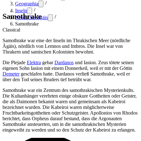
Geographia
Inseln
Samothrake
Nördliche Ägäis
Samothrake
Classical
Samothrake war eine der Inseln im Thrakischen Meer (nördliche
Ägäis), nördlich von Lemnos und Imbros. Die Insel war von
Thrakern und samischen Kolonisten bewohnt.
Die Plejade
Elektra
gebar
Dardanos
und Iasion. Zeus tötete seinen
eigenen Sohn Iasion mit einem Donnerkeil, weil er mit der Göttin
Demeter
geschlafen hatte. Dardanos verließ Samothrake, weil er
über den Tod seines Bruders tief betrübt war.
Samothrake war ein Zentrum des samothrakischen Mysterienkults.
Die Kultanhänger verehrten einige obskure Gottheiten oder Geister,
die als Daimonen bekannt waren und gemeinsam als Kabeiroi
bezeichnet wurden. Die Kabeiroi waren möglicherweise
Fruchtbarkeitsgottheiten oder Schutzgeister. Apollonios von Rhodos
berichtet, dass Orpheus darauf bestand, dass die Argonauten
Samothrake ansteuerten, um in die samothrakischen Mysterien
eingeweiht zu werden und so den Schutz der Kabeiroi zu erlangen.