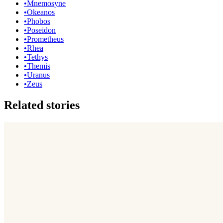
•
Mnemosyne
•
Okeanos
•
Phobos
•
Poseidon
•
Prometheus
•
Rhea
•
Tethys
•
Themis
•
Uranus
•
Zeus
Related stories