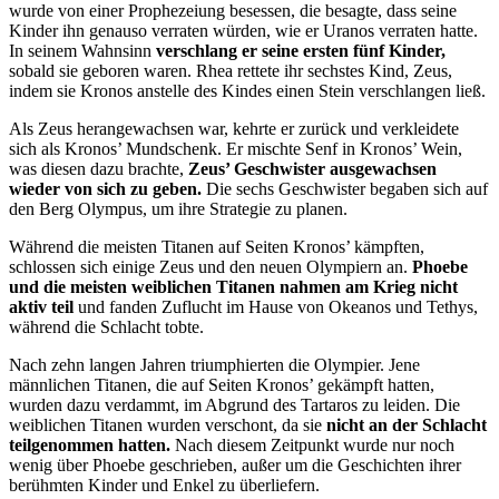
wurde von einer Prophezeiung besessen, die besagte, dass seine
Kinder ihn genauso verraten würden, wie er Uranos verraten hatte.
In seinem Wahnsinn
verschlang er seine ersten fünf Kinder,
sobald sie geboren waren. Rhea rettete ihr sechstes Kind, Zeus,
indem sie Kronos anstelle des Kindes einen Stein verschlangen ließ.
Als Zeus herangewachsen war, kehrte er zurück und verkleidete
sich als Kronos’ Mundschenk. Er mischte Senf in Kronos’ Wein,
was diesen dazu brachte,
Zeus’ Geschwister ausgewachsen
wieder von sich zu geben.
Die sechs Geschwister begaben sich auf
den Berg Olympus, um ihre Strategie zu planen.
Während die meisten Titanen auf Seiten Kronos’ kämpften,
schlossen sich einige Zeus und den neuen Olympiern an.
Phoebe
und die meisten weiblichen Titanen nahmen am Krieg nicht
aktiv teil
und fanden Zuflucht im Hause von Okeanos und Tethys,
während die Schlacht tobte.
Nach zehn langen Jahren triumphierten die Olympier. Jene
männlichen Titanen, die auf Seiten Kronos’ gekämpft hatten,
wurden dazu verdammt, im Abgrund des Tartaros zu leiden. Die
weiblichen Titanen wurden verschont, da sie
nicht an der Schlacht
teilgenommen hatten.
Nach diesem Zeitpunkt wurde nur noch
wenig über Phoebe geschrieben, außer um die Geschichten ihrer
berühmten Kinder und Enkel zu überliefern.