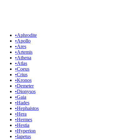
•
Aphrodite
•
Apollo
•
Ares
•
Artemis
•
Athena
•
Atlas
•
Coeus
•
Crius
•
Kronos
•
Demeter
•
Dionysos
•
Gaia
•
Hades
•
Hephaistos
•
Hera
•
Hermes
•
Hestia
•
Hyperion
•
Iapetus