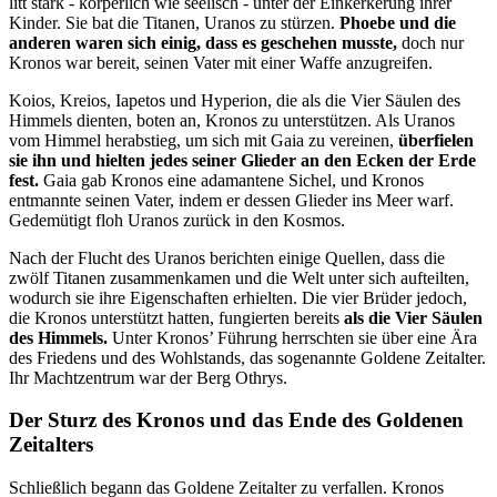
litt stark - körperlich wie seelisch - unter der Einkerkerung ihrer
Kinder. Sie bat die Titanen, Uranos zu stürzen.
Phoebe und die
anderen waren sich einig, dass es geschehen musste,
doch nur
Kronos war bereit, seinen Vater mit einer Waffe anzugreifen.
Koios, Kreios, Iapetos und Hyperion, die als die Vier Säulen des
Himmels dienten, boten an, Kronos zu unterstützen. Als Uranos
vom Himmel herabstieg, um sich mit Gaia zu vereinen,
überfielen
sie ihn und hielten jedes seiner Glieder an den Ecken der Erde
fest.
Gaia gab Kronos eine adamantene Sichel, und Kronos
entmannte seinen Vater, indem er dessen Glieder ins Meer warf.
Gedemütigt floh Uranos zurück in den Kosmos.
Nach der Flucht des Uranos berichten einige Quellen, dass die
zwölf Titanen zusammenkamen und die Welt unter sich aufteilten,
wodurch sie ihre Eigenschaften erhielten. Die vier Brüder jedoch,
die Kronos unterstützt hatten, fungierten bereits
als die Vier Säulen
des Himmels.
Unter Kronos’ Führung herrschten sie über eine Ära
des Friedens und des Wohlstands, das sogenannte Goldene Zeitalter.
Ihr Machtzentrum war der Berg Othrys.
Der Sturz des Kronos und das Ende des Goldenen
Zeitalters
Schließlich begann das Goldene Zeitalter zu verfallen. Kronos