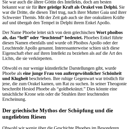
Sie war auch die ältere Göttin des Intellekts, doch am besten
bekannt war sie für
ihre geistige Kraft als Orakel von Delphi.
Sie
war die Dritte, die diesen Titel trug, nach ihrer Mutter Gaia und ihrer
Schwester Themis. Mit der Zeit gab auch sie ihre orakulären Kräfte
auf und übergab den Tempel in Delphi ihrem Enkel Apollo.
Der Name Phoebe leitet sich von dem griechischen
Wort phoibos
ab, das “hell” oder “leuchtend” bedeutet.
Phoebes Enkel führte
diesen Namen ebenfalls und wurde oft Phoibos Apollo oder der
Leuchtende Apollo genannt. Interessanterweise schien sich diese
Eigenschaft eher auf ihren Intellekt zu beziehen als auf die Art des
Lichts, die sie verkörperten.
Obwohl es nur wenige künstlerliche Darstellungen gibt, wurde
Phoebe als
eine junge Frau von außergewöhnlicher Schönheit
und Klugheit
beschrieben. Ihre ruhige Gegenwart war tröstlich für
jene, die zum Orakel kamen, um Rat zu suchen. In seiner Theogonie
beschreibt Hesiod Phoebe als “goldbekränzt.” Dies könnte eine
tatsächliche Krone sein oder die Strahlen ihrer leuchtenden
Erscheinung.
Der griechische Mythos der Schöpfung und die
ungeliebten Riesen
Obwohl wir wenig über die Geschichte Phoebes im Besonderen