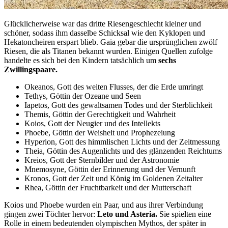
Glücklicherweise war das dritte Riesengeschlecht kleiner und
schöner, sodass ihm dasselbe Schicksal wie den Kyklopen und
Hekatoncheiren erspart blieb. Gaia gebar die ursprünglichen zwölf
Riesen, die als Titanen bekannt wurden. Einigen Quellen zufolge
handelte es sich bei den Kindern tatsächlich um
sechs
Zwillingspaare.
Okeanos, Gott des weiten Flusses, der die Erde umringt
Tethys, Göttin der Ozeane und Seen
Iapetos, Gott des gewaltsamen Todes und der Sterblichkeit
Themis, Göttin der Gerechtigkeit und Wahrheit
Koios, Gott der Neugier und des Intellekts
Phoebe, Göttin der Weisheit und Prophezeiung
Hyperion, Gott des himmlischen Lichts und der Zeitmessung
Theia, Göttin des Augenlichts und des glänzenden Reichtums
Kreios, Gott der Sternbilder und der Astronomie
Mnemosyne, Göttin der Erinnerung und der Vernunft
Kronos, Gott der Zeit und König im Goldenen Zeitalter
Rhea, Göttin der Fruchtbarkeit und der Mutterschaft
Koios und Phoebe wurden ein Paar, und aus ihrer Verbindung
gingen zwei Töchter hervor:
Leto und Asteria.
Sie spielten eine
Rolle in einem bedeutenden olympischen Mythos, der später in