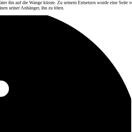
ter ihn auf die Wange küsste. Zu seinem Entsetzen wurde eine Seite von
inen seiner Anhänger, ihn zu töten.