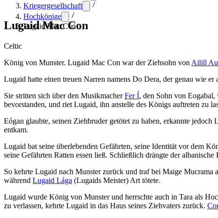
Kriegergesellschaft
Hochkönige
Lugaid Mac Con
Lugaid Mac Con
Celtic
König von Munster. Lugaid Mac Con war der Ziehsohn von
Ailill 
Lugaid hatte einen treuen Narren namens Do Dera, der genau wie er 
Sie stritten sich über den Musikmacher
Fer Í
, den Sohn von Eogabal, 
bevorstanden, und riet Lugaid, ihn anstelle des Königs auftreten zu la
Eógan glaubte, seinen Ziehbruder getötet zu haben, erkannte jedoch 
entkam.
Lugaid bat seine überlebenden Gefährten, seine Identität vor dem Kön
seine Gefährten Ratten essen ließ. Schließlich drängte der albanisch
So kehrte Lugaid nach Munster zurück und traf bei Maige Mucrama 
während
Lugaid Lága
(Lugaids Meister) Art tötete.
Lugaid wurde König von Munster und herrschte auch in Tara als Hochk
zu verlassen, kehrte Lugaid in das Haus seines Ziehvaters zurück.
Co