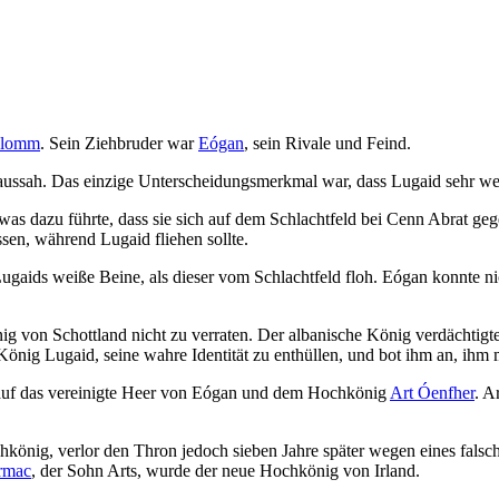
Aulomm
. Sein Ziehbruder war
Eógan
, sein Rivale und Feind.
aussah. Das einzige Unterscheidungsmerkmal war, dass Lugaid sehr wei
was dazu führte, dass sie sich auf dem Schlachtfeld bei Cenn Abrat ge
ssen, während Lugaid fliehen sollte.
Lugaids weiße Beine, als dieser vom Schlachtfeld floh. Eógan konnte n
ig von Schottland nicht zu verraten. Der albanische König verdächtigte
e König Lugaid, seine wahre Identität zu enthüllen, und bot ihm an, ih
auf das vereinigte Heer von Eógan und dem Hochkönig
Art Óenfher
. A
önig, verlor den Thron jedoch sieben Jahre später wegen eines falsch
rmac
, der Sohn Arts, wurde der neue Hochkönig von Irland.