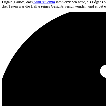
Lugaid glaubte, dass
Ailill Aulomm
ihm verziehen hatte, als Eógans Va
drei Tagen war die Hälfte seines Gesichts verschwunden, und er bat e