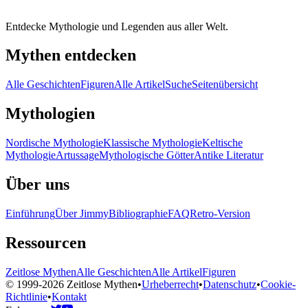
Entdecke Mythologie und Legenden aus aller Welt.
Mythen entdecken
Alle Geschichten
Figuren
Alle Artikel
Suche
Seitenübersicht
Mythologien
Nordische Mythologie
Klassische Mythologie
Keltische
Mythologie
Artussage
Mythologische Götter
Antike Literatur
Über uns
Einführung
Über Jimmy
Bibliographie
FAQ
Retro-Version
Ressourcen
Zeitlose Mythen
Alle Geschichten
Alle Artikel
Figuren
© 1999-2026 Zeitlose Mythen
•
Urheberrecht
•
Datenschutz
•
Cookie-
Richtlinie
•
Kontakt