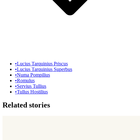
•
Lucius Tarquinius Priscus
•
Lucius Tarquinius Superbus
•
Numa Pompilius
•
Romulus
•
Servius Tullius
•
Tullus Hostilius
Related stories