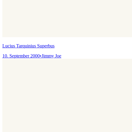
Lucius Tarquinius Superbus
10. September 2000
•
Jimmy Joe