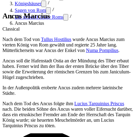
Königshäuser
Sagen von Rom
Ancus Marcius
Die sieben Könige Roms
Ancus Marcius
Classical
Nach dem Tod von
Tullus Hostilius
wurde Ancus Marcius zum
vierten König von Rom gewählt und regierte 25 Jahre lang.
Mütterlicherseits war Ancus der Enkel von
Numa Pompilius
.
Ancus soll die Hafenstadt Ostia an der Mündung des Tiber erbaut
haben. Ferner wird ihm der Bau der ersten Brücke über den Tiber
sowie die Erweiterung der römischen Grenzen bis zum Janiculum-
Hügel zugeschrieben.
In der Außenpolitik eroberte Ancus zudem mehrere lateinische
Städte.
Nach dem Tod des Ancus folgte ihm
Lucius Tarquinius Priscus
nach. Die beiden Söhne des Ancus waren voller Eifersucht darüber,
dass ein etruskischer Fremder am Ende der Herrschaft des Tarquin
König wurde; sie heuerten Meuchelmörder an, um Lucius
Tarquinius Priscus zu töten.