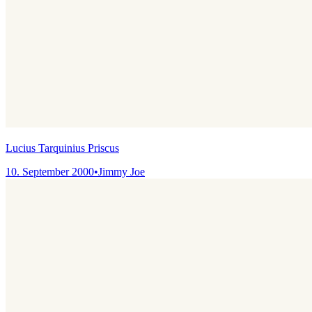
Lucius Tarquinius Priscus
10. September 2000
•
Jimmy Joe