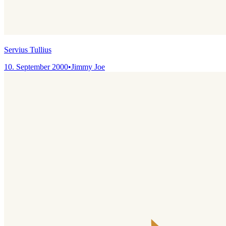
Servius Tullius
10. September 2000
•
Jimmy Joe