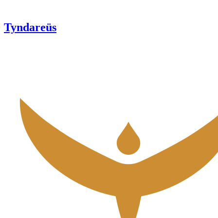
Tyndareüs