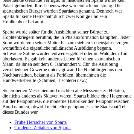
bedeutende Gebäude verfügte. Im historischen Sparta wurde kein
Palast gefunden. Ihre Lebensweise war einfach und streng. Die
spartanischen Bürger wurden Spartiaten genannt. Dennoch war
Sparta für seine Herrschaft durch zwei Könige und sein
Hoplitenheer bekannt.
Sparta wurde später für die Ausbildung seiner Bürger zu
Hoplitenkriegern berühmt, die in Phalanxformation kämpften. Jeder
Sohn wurde von seiner Mutter bis zum siebten Lebensjahr erzogen,
woraufhin die eigentliche militärische Ausbildung begann.
Schwache Söhne wurden entweder getötet oder im Wald dem Tod
überlassen. Es gab kein anderes Leben für einen spartanischen
Mann, da ihnen seit dem 6. Jahrhundert v. Chr. die Ausübung
verschiedener Gewerbe untersagt war. Die Nichtbürger aus den
Nachbarstädten, bekannt als Periöken, übernahmen die
Handwerksberufe (Schmied, Tischlerei usw.).
Sie eroberten Messenien und machten alle Messenier zu Heloten,
die nichts anderes als Sklaven waren. Sparta bildete eine Hegemonie
auf der Peloponnese, die moderne Historiker den Peloponnesischen
Bund nannten, obwohl nicht jeder peloponnesische Stadtstaat Teil
dieses Bundes war.
Frühe Herrscher von Sparta
Goldenes Zeitalter von Sparta