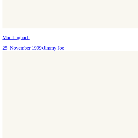
Mac Lughach
25. November 1999
•
Jimmy Joe