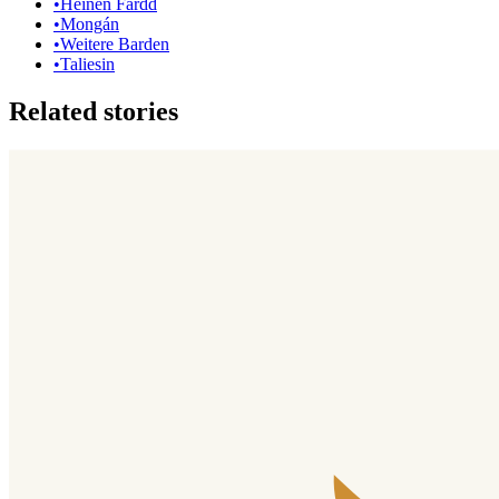
•
Heinen Fardd
•
Mongán
•
Weitere Barden
•
Taliesin
Related stories