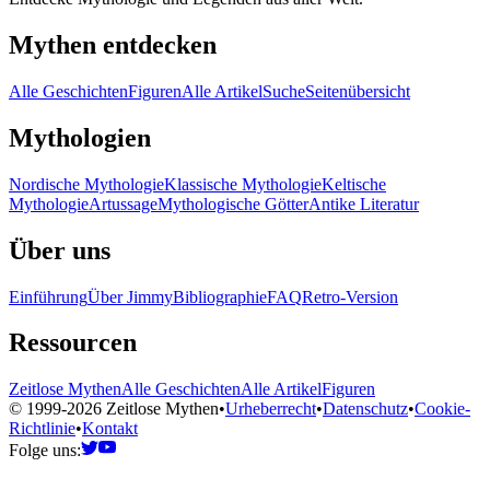
Mythen entdecken
Alle Geschichten
Figuren
Alle Artikel
Suche
Seitenübersicht
Mythologien
Nordische Mythologie
Klassische Mythologie
Keltische
Mythologie
Artussage
Mythologische Götter
Antike Literatur
Über uns
Einführung
Über Jimmy
Bibliographie
FAQ
Retro-Version
Ressourcen
Zeitlose Mythen
Alle Geschichten
Alle Artikel
Figuren
© 1999-2026 Zeitlose Mythen
•
Urheberrecht
•
Datenschutz
•
Cookie-
Richtlinie
•
Kontakt
Folge uns: