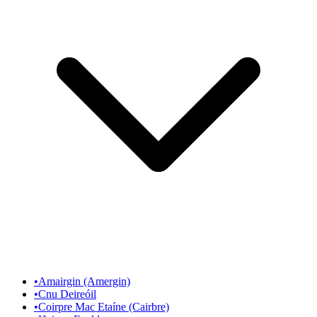
•
Amairgin (Amergin)
•
Cnu Deireóil
•
Coirpre Mac Etaíne (Cairbre)