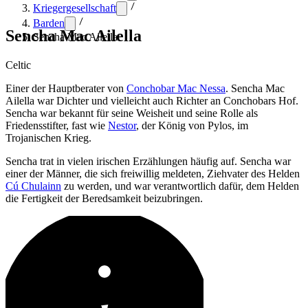
Kriegergesellschaft
Barden
Sencha Mac Ailella
Sencha Mac Ailella
Celtic
Einer der Hauptberater von
Conchobar Mac Nessa
. Sencha Mac
Ailella war Dichter und vielleicht auch Richter an Conchobars Hof.
Sencha war bekannt für seine Weisheit und seine Rolle als
Friedensstifter, fast wie
Nestor
, der König von Pylos, im
Trojanischen Krieg.
Sencha trat in vielen irischen Erzählungen häufig auf. Sencha war
einer der Männer, die sich freiwillig meldeten, Ziehvater des Helden
Cú Chulainn
zu werden, und war verantwortlich dafür, dem Helden
die Fertigkeit der Beredsamkeit beizubringen.