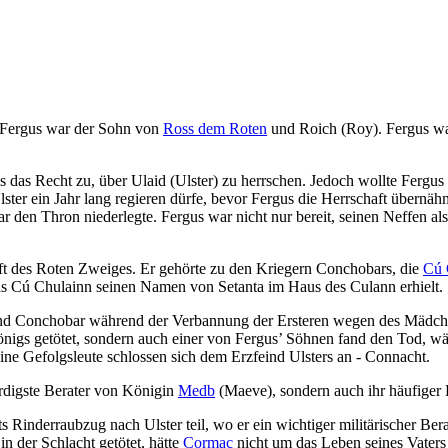
 Fergus war der Sohn von
Ross dem Roten
und Roich (Roy). Fergus w
 das Recht zu, über Ulaid (Ulster) zu herrschen. Jedoch wollte Fergus
 Ulster ein Jahr lang regieren dürfe, bevor Fergus die Herrschaft über
r den Thron niederlegte. Fergus war nicht nur bereit, seinen Neffen als
ft des Roten Zweiges. Er gehörte zu den Kriegern Conchobars, die
Cú 
ls Cú Chulainn seinen Namen von Setanta im Haus des Culann erhielt.
d Conchobar während der Verbannung der Ersteren wegen des Mädc
önigs getötet, sondern auch einer von Fergus’ Söhnen fand den Tod, wä
ne Gefolgsleute schlossen sich dem Erzfeind Ulsters an - Connacht.
rdigste Berater von Königin
Medb
(Maeve), sondern auch ihr häufiger
inderraubzug nach Ulster teil, wo er ein wichtiger militärischer Ber
n der Schlacht getötet, hätte
Cormac
nicht um das Leben seines Vaters