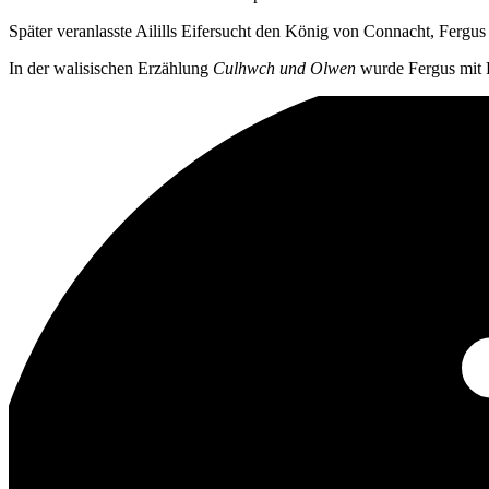
Später veranlasste Ailills Eifersucht den König von Connacht, Fergu
In der walisischen Erzählung
Culhwch und Olwen
wurde Fergus mit F