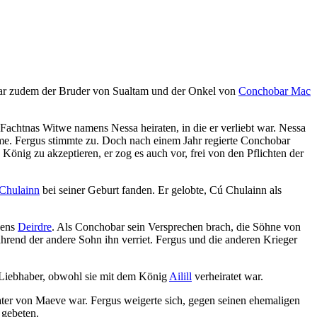
ar zudem der Bruder von Sualtam und der Onkel von
Conchobar Mac
 Fachtnas Witwe namens Nessa heiraten, in die er verliebt war. Nessa
nähme. Fergus stimmte zu. Doch nach einem Jahr regierte Conchobar
 König zu akzeptieren, er zog es auch vor, frei von den Pflichten der
Chulainn
bei seiner Geburt fanden. Er gelobte, Cú Chulainn als
hens
Deirdre
. Als Conchobar sein Versprechen brach, die Söhne von
hrend der andere Sohn ihn verriet. Fergus und die anderen Krieger
 Liebhaber, obwohl sie mit dem König
Ailill
verheiratet war.
ater von Maeve war. Fergus weigerte sich, gegen seinen ehemaligen
 gebeten.