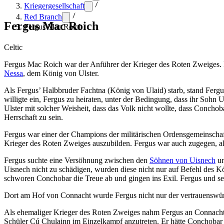
Kriegergesellschaft
Red Branch
Fergus Mac Roich
Fergus Mac Roich
Celtic
Fergus Mac Roich war der Anführer der Krieger des Roten Zweiges.
Nessa
, dem König von Ulster.
Als Fergus’ Halbbruder Fachtna (König von Ulaid) starb, stand Fergus
willigte ein, Fergus zu heiraten, unter der Bedingung, dass ihr Sohn
Ulster mit solcher Weisheit, dass das Volk nicht wollte, dass Conchoba
Herrschaft zu sein.
Fergus war einer der Champions der militärischen Ordensgemeinscha
Krieger des Roten Zweiges auszubilden. Fergus war auch zugegen, a
Fergus suchte eine Versöhnung zwischen den
Söhnen von Uisnech
un
Uisnech nicht zu schädigen, wurden diese nicht nur auf Befehl des K
schworen Conchobar die Treue ab und gingen ins Exil. Fergus und sei
Dort am Hof von Connacht wurde Fergus nicht nur der vertrauenswü
Als ehemaliger Krieger des Roten Zweiges nahm Fergus an Connachts R
Schüler Cú Chulainn im Einzelkampf anzutreten. Er hätte Conchobar i