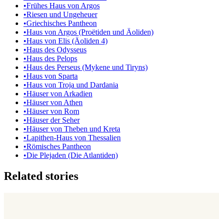
•
Frühes Haus von Argos
•
Riesen und Ungeheuer
•
Griechisches Pantheon
•
Haus von Argos (Proëtiden und Äoliden)
•
Haus von Elis (Äoliden 4)
•
Haus des Odysseus
•
Haus des Pelops
•
Haus des Perseus (Mykene und Tiryns)
•
Haus von Sparta
•
Haus von Troja und Dardania
•
Häuser von Arkadien
•
Häuser von Athen
•
Häuser von Rom
•
Häuser der Seher
•
Häuser von Theben und Kreta
•
Lapithen-Haus von Thessalien
•
Römisches Pantheon
•
Die Plejaden (Die Atlantiden)
Related stories