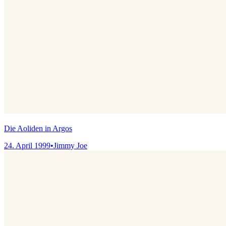
Die Aoliden in Argos
24. April 1999
•
Jimmy Joe