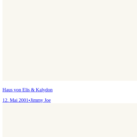
Haus von Elis & Kalydon
12. Mai 2001
•
Jimmy Joe