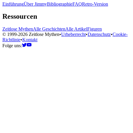
Einführung
Über Jimmy
Bibliographie
FAQ
Retro-Version
Ressourcen
Zeitlose Mythen
Alle Geschichten
Alle Artikel
Figuren
© 1999-2026 Zeitlose Mythen
•
Urheberrecht
•
Datenschutz
•
Cookie-
Richtlinie
•
Kontakt
Folge uns: