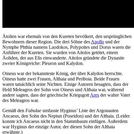
Ätolien war ehemals von den Kureten bevölkert, den ursprünglichen
Bewohnern dieser Region. Die drei Söhne des
Apollo
und der
Nymphe Phthia namens Laodokos, Polypoites und Dorus waren die
Anführer der Kureten. Sie wurden von Aitolos getötet, einem
Äoliden, der aus Elis einwanderte. Aitolos gründete die Dynastie
zweier Königreiche: Pleuron und Kalydon.
Oineus war der bekannteste König, der über Kalydon herrschte.
Oineus hatte zwei Frauen, Althaia und Periboia. Beide Frauen
waren tatsächlich seine Nichten. Einige Autoren besagten, dass der
Held Meleagros der Sohn von Oineus und Althaia war, während
andere sagten, dass der griechische Kriegsgott
Ares
der wahre Vater
des Meleagros war.
Gemäß den
Fabulae
umfasste Hyginus’ Liste der Argonauten
Ancaeus, den Sohn des Neptun (Poseidon) und der Althaia. (Leider
konnte ich Ancaeus nicht in den Stammbaum einfügen. Außerdem
war Hyginus der einzige Autor, der diesen Sohn der Althaia
erwähnte.)