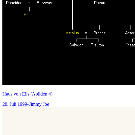
Haus von Elis (Äoliden 4)
28. Juli 1999
•
Jimmy Joe