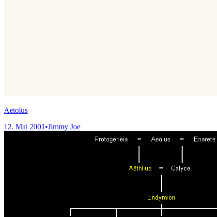
Aetolus
12. Mai 2001
•
Jimmy Joe