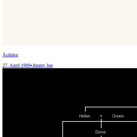
Äoliden
27. April 1999
•
Jimmy Joe