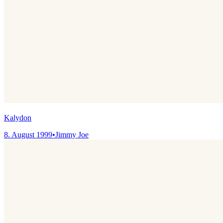
Kalydon
8. August 1999
•
Jimmy Joe