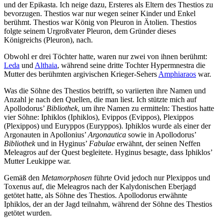
und der Epikasta. Ich neige dazu, Ersteres als Eltern des Thestios zu
bevorzugen. Thestios war nur wegen seiner Kinder und Enkel
berühmt. Thestios war König von Pleuron in Ätolien. Thestios
folgte seinem Urgroßvater Pleuron, dem Gründer dieses
Königreichs (Pleuron), nach.
Obwohl er drei Töchter hatte, waren nur zwei von ihnen berühmt:
Leda
und
Althaia
, während seine dritte Tochter Hypermnestra die
Mutter des berühmten argivischen Krieger-Sehers
Amphiaraos
war.
Was die Söhne des Thestios betrifft, so variierten ihre Namen und
Anzahl je nach den Quellen, die man liest. Ich stützte mich auf
Apollodorus’
Bibliothek
, um ihre Namen zu ermitteln: Thestios hatte
vier Söhne: Iphiklos (Iphiklos), Evippos (Evippos), Plexippos
(Plexippos) und Euryppos (Euryppos). Iphiklos wurde als einer der
Argonauten in Apollonius’
Argonautica
sowie in Apollodorus’
Bibliothek
und in Hyginus’
Fabulae
erwähnt, der seinen Neffen
Meleagros auf der Quest begleitete. Hyginus besagte, dass Iphiklos’
Mutter Leukippe war.
Gemäß den
Metamorphosen
führte Ovid jedoch nur Plexippos und
Toxenus auf, die Meleagros nach der Kalydonischen Eberjagd
getötet hatte, als Söhne des Thestios. Apollodorus erwähnte
Iphiklos, der an der Jagd teilnahm, während der Söhne des Thestios
getötet wurden.