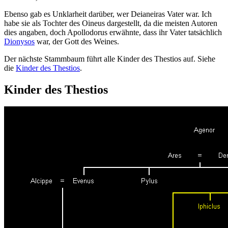
Ebenso gab es Unklarheit darüber, wer Deianeiras Vater war. Ich
habe sie als Tochter des Oineus dargestellt, da die meisten Autoren
dies angaben, doch Apollodorus erwähnte, dass ihr Vater tatsächlich
Dionysos
war, der Gott des Weines.
Der nächste Stammbaum führt alle Kinder des Thestios auf. Siehe
die
Kinder des Thestios
.
Kinder des Thestios