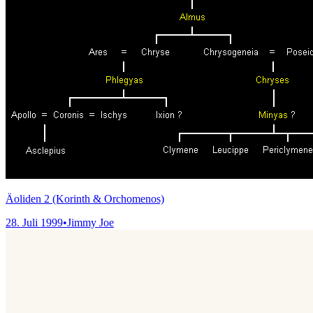
Äoliden 2 (Korinth & Orchomenos)
28. Juli 1999
•
Jimmy Joe