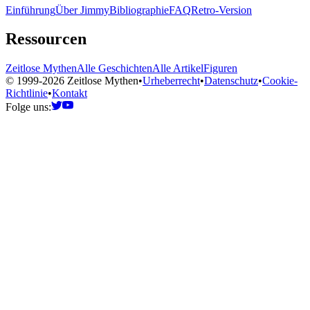
Einführung
Über Jimmy
Bibliographie
FAQ
Retro-Version
Ressourcen
Zeitlose Mythen
Alle Geschichten
Alle Artikel
Figuren
© 1999-2026 Zeitlose Mythen
•
Urheberrecht
•
Datenschutz
•
Cookie-
Richtlinie
•
Kontakt
Folge uns: