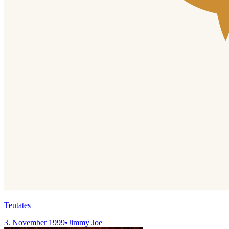
Teutates
3. November 1999
•
Jimmy Joe