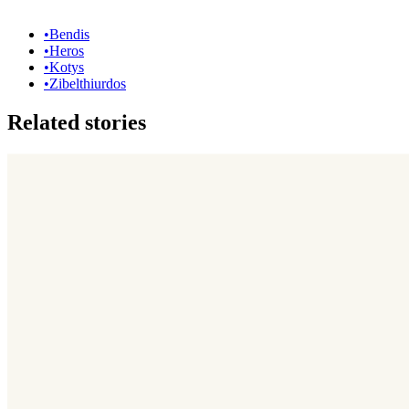
•
Bendis
•
Heros
•
Kotys
•
Zibelthiurdos
Related stories