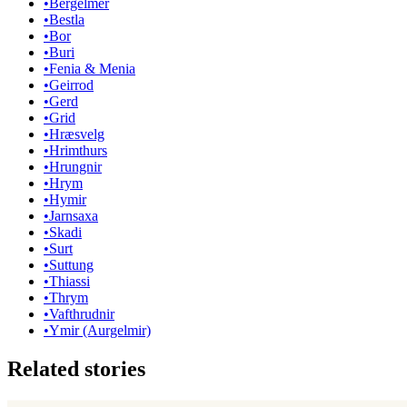
•
Bergelmer
•
Bestla
•
Bor
•
Buri
•
Fenia & Menia
•
Geirrod
•
Gerd
•
Grid
•
Hræsvelg
•
Hrimthurs
•
Hrungnir
•
Hrym
•
Hymir
•
Jarnsaxa
•
Skadi
•
Surt
•
Suttung
•
Thiassi
•
Thrym
•
Vafthrudnir
•
Ymir (Aurgelmir)
Related stories