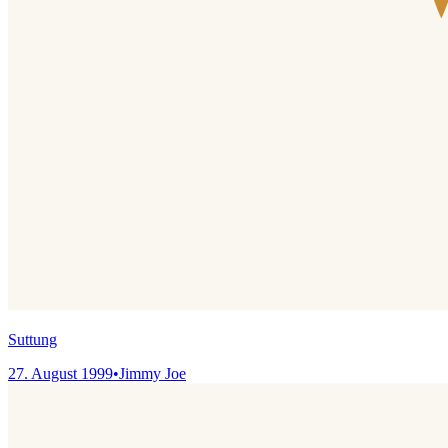
Suttung
27. August 1999
•
Jimmy Joe