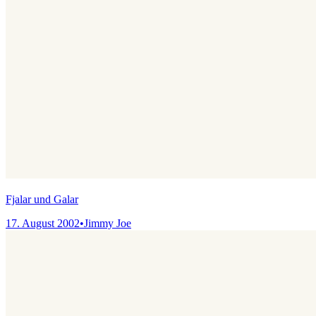
Fjalar und Galar
17. August 2002
•
Jimmy Joe