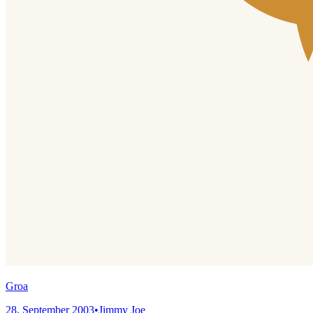
Groa
28. September 2003
•
Jimmy Joe