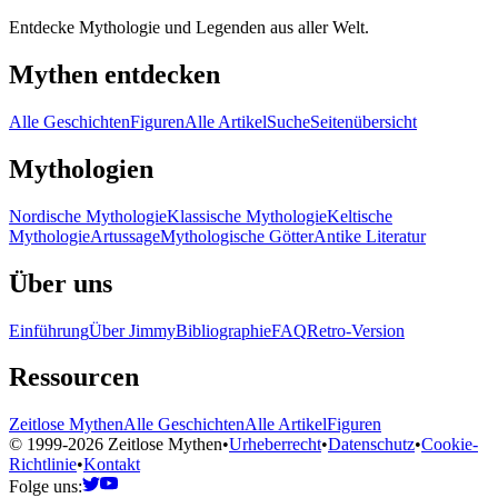
Entdecke Mythologie und Legenden aus aller Welt.
Mythen entdecken
Alle Geschichten
Figuren
Alle Artikel
Suche
Seitenübersicht
Mythologien
Nordische Mythologie
Klassische Mythologie
Keltische
Mythologie
Artussage
Mythologische Götter
Antike Literatur
Über uns
Einführung
Über Jimmy
Bibliographie
FAQ
Retro-Version
Ressourcen
Zeitlose Mythen
Alle Geschichten
Alle Artikel
Figuren
© 1999-2026 Zeitlose Mythen
•
Urheberrecht
•
Datenschutz
•
Cookie-
Richtlinie
•
Kontakt
Folge uns: