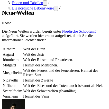
Fakten und Tabellen
Die nordische Lebensweise
Neun Welten
Neun Welten
Norse
Die Neun Welten wurden bereits unter
Nordische Schöpfung
aufgeführt. Sie werden hier erneut aufgelistet, damit Sie die
Informationen leichter finden.
Alfheim
Welt der Elfen
Asgard
Welt der Æsir
Jötunheim
Welt der Riesen und Frostriesen.
Midgard
Heimat der Menschen.
Welt des Feuers und der Feuerriesen, Heimat des
Muspelheim
Riesen Surt.
Nidavellir
Heimat der Zwerge
Niflheim
Welt des Eises und der Toten, auch bekannt als Hel.
Svartalfheim
Welt der Schwarzelfen (Svartálfar)
Vanaheim
Heimat der Vanir