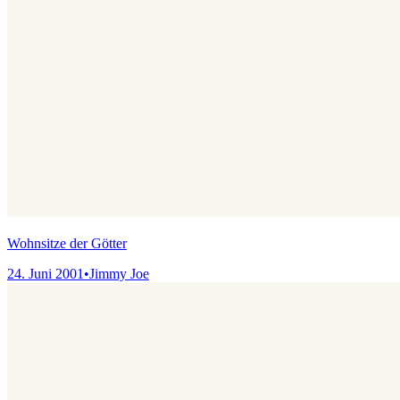
Wohnsitze der Götter
24. Juni 2001
•
Jimmy Joe