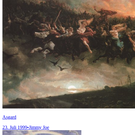
Asgard
23. Juli 1999
•
Jimmy Joe