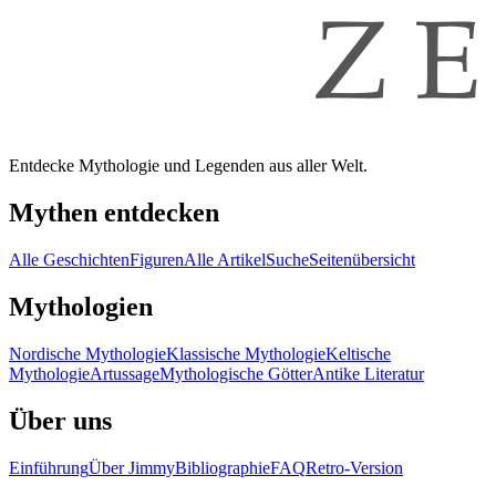
Entdecke Mythologie und Legenden aus aller Welt.
Mythen entdecken
Alle Geschichten
Figuren
Alle Artikel
Suche
Seitenübersicht
Mythologien
Nordische Mythologie
Klassische Mythologie
Keltische
Mythologie
Artussage
Mythologische Götter
Antike Literatur
Über uns
Einführung
Über Jimmy
Bibliographie
FAQ
Retro-Version