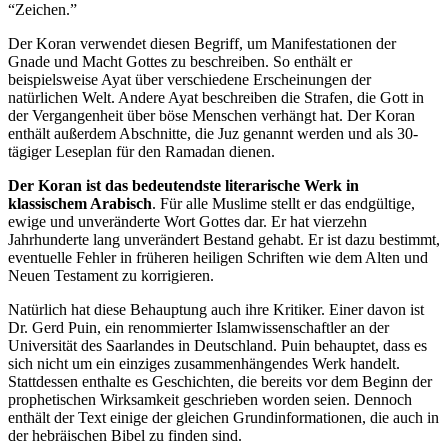
“Zeichen.”
Der Koran verwendet diesen Begriff, um Manifestationen der
Gnade und Macht Gottes zu beschreiben. So enthält er
beispielsweise Ayat über verschiedene Erscheinungen der
natürlichen Welt. Andere Ayat beschreiben die Strafen, die Gott in
der Vergangenheit über böse Menschen verhängt hat. Der Koran
enthält außerdem Abschnitte, die Juz genannt werden und als 30-
tägiger Leseplan für den Ramadan dienen.
Der Koran ist das bedeutendste literarische Werk in
klassischem Arabisch
. Für alle Muslime stellt er das endgültige,
ewige und unveränderte Wort Gottes dar. Er hat vierzehn
Jahrhunderte lang unverändert Bestand gehabt. Er ist dazu bestimmt,
eventuelle Fehler in früheren heiligen Schriften wie dem Alten und
Neuen Testament zu korrigieren.
Natürlich hat diese Behauptung auch ihre Kritiker. Einer davon ist
Dr. Gerd Puin, ein renommierter Islamwissenschaftler an der
Universität des Saarlandes in Deutschland. Puin behauptet, dass es
sich nicht um ein einziges zusammenhängendes Werk handelt.
Stattdessen enthalte es Geschichten, die bereits vor dem Beginn der
prophetischen Wirksamkeit geschrieben worden seien. Dennoch
enthält der Text einige der gleichen Grundinformationen, die auch in
der hebräischen Bibel zu finden sind.