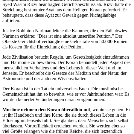
Syed Wasim Rizvi beantragten Gerichtsbeschluss ab. Rizvi hatte die
Streichung bestimmter Ayat aus dem Heiligen Koran gefordert. Er
behauptete, dass diese Ayat zur Gewalt gegen Nichtgläubige
aufriefen.
Justice Rohinton Nariman leitete die Kammer, die den Fall abwies.
Nariman erklärte: “Dies ist eine absolut unseriöse Petition.” Der
Oberste Gerichtshof verhängte eine Geldstrafe von 50.000 Rupien
als Kosten für die Einreichung der Petition.
Jede Zivilisation braucht Regeln, um Gesetzlosigkeit einzudämmen
und Harmonie zu bewahren. Der Koran behandelt jeden Aspekt des
menschlichen Verhaltens und des Lebens in dieser Welt und im
Jenseits. Er beschreibt die Gesetze der Medizin und der Natur, der
Astronomie und der anderen Wissenschaften.
Der Koran ist in der Tat ein universelles Buch. Die muslimische
Gemeinschaft hat ihn so bewahrt, wie er vor Jahrhunderten war: Es
wurden keinerlei Veränderungen daran vorgenommen.
Muslime nehmen den Koran überallhin mit
, wohin sie gehen. Er
ist ihr Handbuch und ihre Karte, die sie durch dieses Leben in die
Erlösung im Jenseits führt. Sie glauben, dass Menschen, sich selbst
überlassen, Vortrefflichkeit erreichen werden. Sie werden ebenso
viel Größe erlangen wie die frühen Reiche, die sich letztendlich