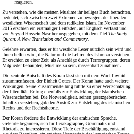
reagieren.
Zu verstehen, wie die meisten Muslime ihr heiliges Buch betrachten,
bedeutet, sich zwischen zwei Extremen zu bewegen: der liberalen
westlichen Wissenschaft und dem radikalen Islam. Im November
2015 erschien ein erstmaliger Leitfaden, auf Englisch verfasst und
von Seyyid Hossein Nasr herausgegeben, mit dem Titel
The Study
Quran: A New Translation and Commentary
.
Gelehrte erwarten, dass er für westliche Leser nützlich sein wird und
ihnen helfen wird, die Natur und die Lehren des Islam zu verstehen.
Er erschien zu einer Zeit, als Anschläge durch Terrorgruppen, deren
Mitglieder behaupten, Muslime zu sein, massenhaft zunahmen.
Die zentrale Botschaft des Koran lässt sich mit dem Wort Tawhid
zusammenfassen, der Einheit Gottes. Der Koran hatte auch weitere
Wirkungen. Seine Zusammenstellung führte zu einer Wertschätzung
der Literalität. Er trug ebenfalls zur Entwicklung der islamischen
Wissenschaften bei. Die Notwendigkeit, seinen gesetzgeberischen
Inhalt zu verstehen, gab den Anstoß zur Entstehung des islamischen
Rechts und der Rechtstheorie.
Der Koran förderte die Entwicklung der arabischen Sprache.
Gelehrte begannen, sich für Lexikographie, Grammatik und
Rhetorik zu interessieren. Diese Tiefe der Beschäftigung entstand