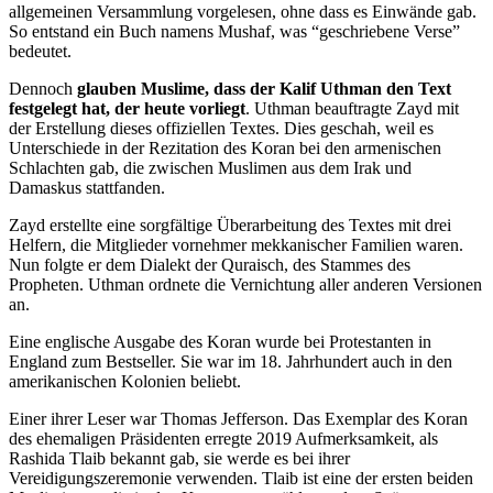
allgemeinen Versammlung vorgelesen, ohne dass es Einwände gab.
So entstand ein Buch namens Mushaf, was “geschriebene Verse”
bedeutet.
Dennoch
glauben Muslime, dass der Kalif Uthman den Text
festgelegt hat, der heute vorliegt
. Uthman beauftragte Zayd mit
der Erstellung dieses offiziellen Textes. Dies geschah, weil es
Unterschiede in der Rezitation des Koran bei den armenischen
Schlachten gab, die zwischen Muslimen aus dem Irak und
Damaskus stattfanden.
Zayd erstellte eine sorgfältige Überarbeitung des Textes mit drei
Helfern, die Mitglieder vornehmer mekkanischer Familien waren.
Nun folgte er dem Dialekt der Quraisch, des Stammes des
Propheten. Uthman ordnete die Vernichtung aller anderen Versionen
an.
Eine englische Ausgabe des Koran wurde bei Protestanten in
England zum Bestseller. Sie war im 18. Jahrhundert auch in den
amerikanischen Kolonien beliebt.
Einer ihrer Leser war Thomas Jefferson. Das Exemplar des Koran
des ehemaligen Präsidenten erregte 2019 Aufmerksamkeit, als
Rashida Tlaib bekannt gab, sie werde es bei ihrer
Vereidigungszeremonie verwenden. Tlaib ist eine der ersten beiden