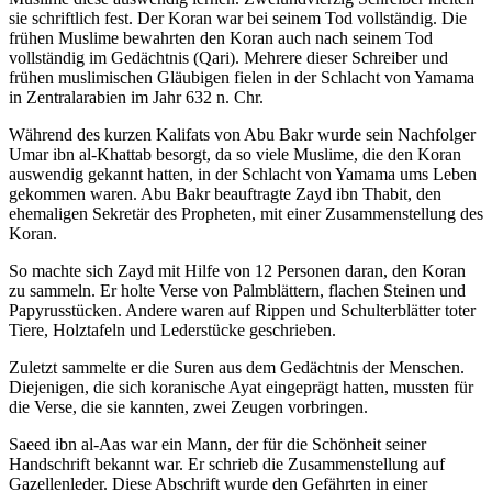
sie schriftlich fest. Der Koran war bei seinem Tod vollständig. Die
frühen Muslime bewahrten den Koran auch nach seinem Tod
vollständig im Gedächtnis (Qari). Mehrere dieser Schreiber und
frühen muslimischen Gläubigen fielen in der Schlacht von Yamama
in Zentralarabien im Jahr 632 n. Chr.
Während des kurzen Kalifats von Abu Bakr wurde sein Nachfolger
Umar ibn al-Khattab besorgt, da so viele Muslime, die den Koran
auswendig gekannt hatten, in der Schlacht von Yamama ums Leben
gekommen waren. Abu Bakr beauftragte Zayd ibn Thabit, den
ehemaligen Sekretär des Propheten, mit einer Zusammenstellung des
Koran.
So machte sich Zayd mit Hilfe von 12 Personen daran, den Koran
zu sammeln. Er holte Verse von Palmblättern, flachen Steinen und
Papyrusstücken. Andere waren auf Rippen und Schulterblätter toter
Tiere, Holztafeln und Lederstücke geschrieben.
Zuletzt sammelte er die Suren aus dem Gedächtnis der Menschen.
Diejenigen, die sich koranische Ayat eingeprägt hatten, mussten für
die Verse, die sie kannten, zwei Zeugen vorbringen.
Saeed ibn al-Aas war ein Mann, der für die Schönheit seiner
Handschrift bekannt war. Er schrieb die Zusammenstellung auf
Gazellenleder. Diese Abschrift wurde den Gefährten in einer