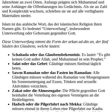
Jahrzehnte an zwei Orten. Anfangs prägten sich Muhammad und
seine Anhänger die Offenbarungen ins Gedächtnis. Als sie an Zahl
und Komplexität wuchsen, schrieben sie sie auf alle verfügbaren
Materialien nieder.
Islam ist das arabische Wort, das der islamischen Religion ihren
Namen gibt. Es bedeutet “Unterwerfung”, insbesondere
Unterwerfung oder Gehorsam gegenüber Gott.
Diese Unterwerfung nimmt die Form der arkan ad-din an, der fünf
Säulen des Glaubens, welche lauten:
Schahada oder das Glaubensbekenntnis
. Es lautet: “Es gibt
keinen Gott außer Allah, und Muhammad ist sein Prophet.”
Salat oder das Gebet
: Gläubige müssen fünfmal täglich
beten.
Sawm Ramadan oder das Fasten im Ramadan
: Alle
Gläubigen müssen während des Ramadan von Morgengrauen
bis Sonnenuntergang auf Essen, Trinken und sexuelle
Aktivitäten verzichten.
Zakat oder die Almosengabe
: Die Pflicht gegenüber Gott
beinhaltet die Verteilung des eigenen Vermögens an die
Bedürftigeren.
Hadsch oder die Pilgerfahrt nach Mekka
: Gläubige
müssen einmal in ihrem Leben eine Pilgerfahrt zur Kaaba