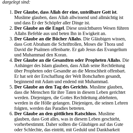
dargelegt sind:
Der Glaube, dass Allah der eine, unteilbare Gott ist
.
Muslime glauben, dass Allah allwissend und allmächtig ist
und dass Er der Schöpfer aller Dinge ist.
Der Glaube an die Engel
. Diese unsichtbaren Wesen führen
Allahs Befehle aus und beten Ihn in Ewigkeit an.
Der Glaube an die Bücher Allahs
. Die Gläubigen wissen,
dass Gott Abraham die Schriftrollen, Moses die Thora und
David die Psalmen offenbarte. Er gab Jesus das Evangelium
und Muhammad den Koran.
Der Glaube an die Gesandten oder Propheten Allahs
. Die
Anhänger des Islam glauben, dass Allah seine Rechtleitung
über Propheten oder Gesandte an die Menschheit offenbart.
Er hat seit der Erschaffung der Welt Botschaften gesandt,
beginnend mit Adam und endend mit Muhammad.
Der Glaube an den Tag des Gerichts
. Muslime glauben,
dass die Menschen für ihre Taten in diesem Leben gerichtet
werden. Diejenigen, die Gottes Rechtleitung ablehnten,
werden in die Hölle gelangen. Diejenigen, die seinen Lehren
folgten, werden das Paradies betreten.
Der Glaube an den göttlichen Ratschluss
. Muslime
glauben, dass Gott alles, was in diesem Leben geschieht,
vorherbestimmt. Daher sollten die Gläubigen auf das Gute
oder Schlechte, das eintritt, mit Geduld und Dankbarkeit