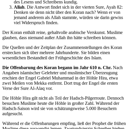
des Lesens und Schreibens kundig.
Allah
. Die Antwort findet sich in der vierten Sure, Ayah 82:
Denken sie denn nicht über den Koran nach? Wenn er von
jemand anderem als Allah stammte, würden sie darin gewiss
viel Widerspruch finden.
Der Koran enthält reine, gehaltvolle arabische Verskunst. Muslime
glauben, dass niemand außer Allah ihn hätte schreiben können.
Die Quellen und der Zeitplan der Zusammenstellungen des Koran
erstrecken sich über mehrere Jahrhunderte. Sie bilden einen
wesentlichen Bestandteil der Frühgeschichte des Islam.
Die Offenbarung des Koran begann im Jahr 610 n. Chr.
Nach
Angaben islamischer Gelehrter und muslimischer Überzeugung
erschien der Engel Gabriel Muhammad in der Höhle Hira, etwa
zwei Meilen von Mekka entfernt. Dort trug der Engel die ersten
Verse der Sure Al-Alaq vor.
Die Höhle Hira gilt nicht als Teil der Hadsch-Pilgerroute. Dennoch
besuchen Muslime heute die Höhle in großer Zahl. Während der
Hadsch-Saison wird sie von schätzungsweise 5.000 Besuchern
aufgesucht.
Während er die Offenbarungen empfing, ließ der Prophet die frühen
Muslime diese auswendig lernen. Zweiundvierzig Schreiber hielten