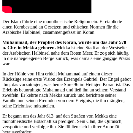
Der Islam führte eine monotheistische Religion ein. Er etablierte
einen Kernbestand an Gesetzen und ethischen Normen für die
Arabische Halbinsel, zusammengefasst im Koran.
Muhammad, der Prophet des Koran, wurde um das Jahr 570
n. Chr. in Mekka geboren.
Mekka ist eine Stadt an der Westseite
der Arabischen Halbinsel nahe dem Roten Meer. Er zog sich häufig
in die nahegelegenen Berge zurück, was damals eine gängige Praxis
war.
In der Höhle von Hira erhielt Muhammad auf einem dieser
Rückzüge seine erste Vision des Erzengels Gabriel. Der Engel gebot
ihm, das vorzutragen, was heute Sure 96 im Heiligen Koran ist. Das
Erlebnis beunruhigte Muhammad und ließ ihn an seinem Verstand
zweifeln. Er kehrte nach Mekka zurück und berichtete seiner
Familie und seinen Freunden von dem Ereignis, die ihn drängten,
seine Erlebnisse mitzuteilen.
Er begann um das Jahr 613, auf den Straßen von Mekka eine
monotheistische Botschaft zu predigen. Sein Clan, die Quraisch,
verspottete und verfolgte ihn. Sie fühlten sich in ihrer Autorität
herausgefordert.