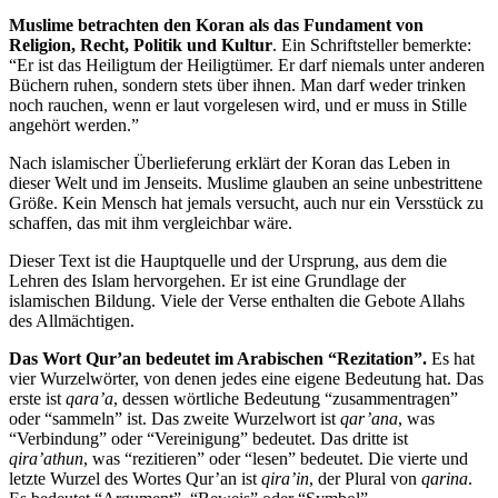
Muslime betrachten den Koran als das Fundament von
Religion, Recht, Politik und Kultur
. Ein Schriftsteller bemerkte:
“Er ist das Heiligtum der Heiligtümer. Er darf niemals unter anderen
Büchern ruhen, sondern stets über ihnen. Man darf weder trinken
noch rauchen, wenn er laut vorgelesen wird, und er muss in Stille
angehört werden.”
Nach islamischer Überlieferung erklärt der Koran das Leben in
dieser Welt und im Jenseits. Muslime glauben an seine unbestrittene
Größe. Kein Mensch hat jemals versucht, auch nur ein Versstück zu
schaffen, das mit ihm vergleichbar wäre.
Dieser Text ist die Hauptquelle und der Ursprung, aus dem die
Lehren des Islam hervorgehen. Er ist eine Grundlage der
islamischen Bildung. Viele der Verse enthalten die Gebote Allahs
des Allmächtigen.
Das Wort Qur’an bedeutet im Arabischen “Rezitation”.
Es hat
vier Wurzelwörter, von denen jedes eine eigene Bedeutung hat. Das
erste ist
qara’a
, dessen wörtliche Bedeutung “zusammentragen”
oder “sammeln” ist. Das zweite Wurzelwort ist
qar’ana
, was
“Verbindung” oder “Vereinigung” bedeutet. Das dritte ist
qira’athun
, was “rezitieren” oder “lesen” bedeutet. Die vierte und
letzte Wurzel des Wortes Qur’an ist
qira’in
, der Plural von
qarina
.