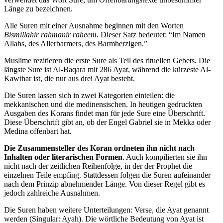
Länge zu bezeichnen.
Alle Suren mit einer Ausnahme beginnen mit den Worten
Bismillahir rahmanir raheem
. Dieser Satz bedeutet: “Im Namen
Allahs, des Allerbarmers, des Barmherzigen.”
Muslime rezitieren die erste Sure als Teil des rituellen Gebets. Die
längste Sure ist Al-Baqara mit 286 Ayat, während die kürzeste Al-
Kawthar ist, die nur aus drei Ayat besteht.
Die Suren lassen sich in zwei Kategorien einteilen: die
mekkanischen und die medinensischen. In heutigen gedruckten
Ausgaben des Korans findet man für jede Sure eine Überschrift.
Diese Überschrift gibt an, ob der Engel Gabriel sie in Mekka oder
Medina offenbart hat.
Die Zusammensteller des Koran ordneten ihn nicht nach
Inhalten oder literarischen Formen
. Auch kompilierten sie ihn
nicht nach der zeitlichen Reihenfolge, in der der Prophet die
einzelnen Teile empfing. Stattdessen folgen die Suren aufeinander
nach dem Prinzip abnehmender Länge. Von dieser Regel gibt es
jedoch zahlreiche Ausnahmen.
Die Suren haben weitere Unterteilungen: Verse, die Ayat genannt
werden (Singular: Ayah). Die wörtliche Bedeutung von Ayat ist