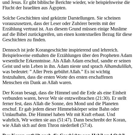
und Jesus. Er gibt biblische Berichte wieder, wie beispielsweise die
Flucht der Israeliten aus Ägypten.
Solche Geschichten sind gekürzte Darstellungen. Sie scheinen
vorauszusetzen, dass der Leser oder Zuhörer bereits mit der
Erzählung vertraut ist. Aus diesem Grund müssen einige Muslime
auf die Bibel zurückgreifen, um einen kontextuellen Bezug für diese
Geschichten zu finden.
Dennoch ist jede Korangeschichte inspirierend und lehrreich.
Beispielsweise enthalten die Erzählungen über den Propheten Adam
wesentliche Erkenntnisse. Als Allah Adam erschuf, sandte er seinen
Geist und sein Leben in ihn. Adam nieste und sprach
Alhamdulillah
,
was bedeutet: ” Aller Preis gebührt Allah.” Es ist wichtig
festzuhalten, dass die ersten Worte des ersten erschaffenen
Menschen ein Dank an Allah waren.
Der Koran besagt, dass die Himmel und die Erde als eine Einheit
verbunden waren, bevor Wir sie entzweibrachen (21:30). Er stellt
ferner fest, dass Allah die Sonne, den Mond und die Planeten
erschuf. Er gab jedem dieser Himmelskörper seine Bahn oder
Umlaufbahn. Die Himmel haben Wir mit Kraft erbaut. Und
wahrlich, Wir weiten sie aus (51:47). Dann beschreibt der Koran,
wie Allah sich auf dem Thron niederließ (57:4).