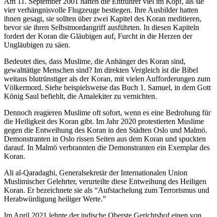
Am 11. September 2001 hatten die Entführer viel im Kopf, als sie
vier verhängnisvolle Flugzeuge bestiegen. Ihre Ausbilder hatten
ihnen gesagt, sie sollten über zwei Kapitel des Koran meditieren,
bevor sie ihren Selbstmordangriff ausführten. In diesen Kapiteln
fordert der Koran die Gläubigen auf, Furcht in die Herzen der
Ungläubigen zu säen.
Bedeutet dies, dass Muslime, die Anhänger des Koran sind,
gewalttätige Menschen sind? Im direkten Vergleich ist die Bibel
weitaus blutrünstiger als der Koran, mit vielen Aufforderungen zum
Völkermord. Siehe beispielsweise das Buch 1. Samuel, in dem Gott
König Saul befiehlt, die Amalekiter zu vernichten.
Dennoch reagieren Muslime oft sofort, wenn es eine Bedrohung für
die Heiligkeit des Koran gibt. Im Jahr 2020 protestierten Muslime
gegen die Entweihung des Koran in den Städten Oslo und Malmö.
Demonstranten in Oslo rissen Seiten aus dem Koran und spuckten
darauf. In Malmö verbrannten die Demonstranten ein Exemplar des
Koran.
Ali al-Qaradaghi, Generalsekretär der Internationalen Union
Muslimischer Gelehrter, verurteilte diese Entweihung des Heiligen
Koran. Er bezeichnete sie als “Aufstachelung zum Terrorismus und
Herabwürdigung heiliger Werte.”
Im April 2021 lehnte der indische Oberste Gerichtshof einen von