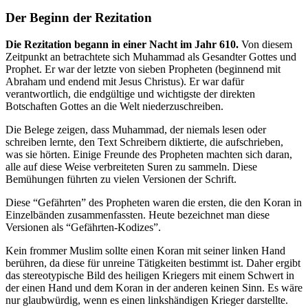
Der Beginn der Rezitation
Die Rezitation begann in einer Nacht im Jahr 610.
Von diesem
Zeitpunkt an betrachtete sich Muhammad als Gesandter Gottes und
Prophet. Er war der letzte von sieben Propheten (beginnend mit
Abraham und endend mit Jesus Christus). Er war dafür
verantwortlich, die endgültige und wichtigste der direkten
Botschaften Gottes an die Welt niederzuschreiben.
Die Belege zeigen, dass Muhammad, der niemals lesen oder
schreiben lernte, den Text Schreibern diktierte, die aufschrieben,
was sie hörten. Einige Freunde des Propheten machten sich daran,
alle auf diese Weise verbreiteten Suren zu sammeln. Diese
Bemühungen führten zu vielen Versionen der Schrift.
Diese “Gefährten” des Propheten waren die ersten, die den Koran in
Einzelbänden zusammenfassten. Heute bezeichnet man diese
Versionen als “Gefährten-Kodizes”.
Kein frommer Muslim sollte einen Koran mit seiner linken Hand
berühren, da diese für unreine Tätigkeiten bestimmt ist. Daher ergibt
das stereotypische Bild des heiligen Kriegers mit einem Schwert in
der einen Hand und dem Koran in der anderen keinen Sinn. Es wäre
nur glaubwürdig, wenn es einen linkshändigen Krieger darstellte.