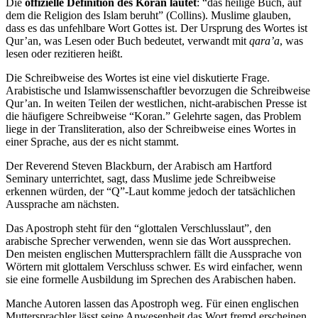
Die
offizielle Definition des Koran lautet
: “das heilige Buch, auf
dem die Religion des Islam beruht” (Collins). Muslime glauben,
dass es das unfehlbare Wort Gottes ist. Der Ursprung des Wortes ist
Qur’an, was Lesen oder Buch bedeutet, verwandt mit
qara’a
, was
lesen oder rezitieren heißt.
Die Schreibweise des Wortes ist eine viel diskutierte Frage.
Arabistische und Islamwissenschaftler bevorzugen die Schreibweise
Qur’an. In weiten Teilen der westlichen, nicht-arabischen Presse ist
die häufigere Schreibweise “Koran.” Gelehrte sagen, das Problem
liege in der Transliteration, also der Schreibweise eines Wortes in
einer Sprache, aus der es nicht stammt.
Der Reverend Steven Blackburn, der Arabisch am Hartford
Seminary unterrichtet, sagt, dass Muslime jede Schreibweise
erkennen würden, der “Q”-Laut komme jedoch der tatsächlichen
Aussprache am nächsten.
Das Apostroph steht für den “glottalen Verschlusslaut”, den
arabische Sprecher verwenden, wenn sie das Wort aussprechen.
Den meisten englischen Muttersprachlern fällt die Aussprache von
Wörtern mit glottalem Verschluss schwer. Es wird einfacher, wenn
sie eine formelle Ausbildung im Sprechen des Arabischen haben.
Manche Autoren lassen das Apostroph weg. Für einen englischen
Muttersprachler lässt seine Anwesenheit das Wort fremd erscheinen.