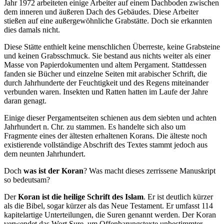
Jahr 1972 arbeiteten einige Arbeiter auf einem Dachboden zwischen
dem inneren und äußeren Dach des Gebäudes. Diese Arbeiter
stießen auf eine außergewöhnliche Grabstätte. Doch sie erkannten
dies damals nicht.
Diese Stätte enthielt keine menschlichen Überreste, keine Grabsteine
und keinen Grabsschmuck. Sie bestand aus nichts weiter als einer
Masse von Papierdokumenten und altem Pergament. Stattdessen
fanden sie Bücher und einzelne Seiten mit arabischer Schrift, die
durch Jahrhunderte der Feuchtigkeit und des Regens miteinander
verbunden waren. Insekten und Ratten hatten im Laufe der Jahre
daran genagt.
Einige dieser Pergamentseiten schienen aus dem siebten und achten
Jahrhundert n. Chr. zu stammen. Es handelte sich also um
Fragmente eines der ältesten erhaltenen Korans. Die älteste noch
existierende vollständige Abschrift des Textes stammt jedoch aus
dem neunten Jahrhundert.
Doch
was ist der Koran
? Was macht dieses zerrissene Manuskript
so bedeutsam?
Der
Koran ist die heilige Schrift des Islam
. Er ist deutlich kürzer
als die Bibel, sogar kürzer als das Neue Testament. Er umfasst 114
kapitelartige Unterteilungen, die Suren genannt werden. Der Koran
verwendet das Wort Sure, um Offenbarungstexte unbestimmter