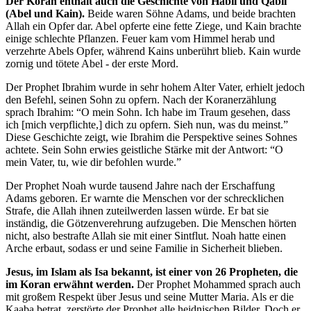
Der Koran enthält auch die Geschichte von Habil und Qabil
(Abel und Kain).
Beide waren Söhne Adams, und beide brachten
Allah ein Opfer dar. Abel opferte eine fette Ziege, und Kain brachte
einige schlechte Pflanzen. Feuer kam vom Himmel herab und
verzehrte Abels Opfer, während Kains unberührt blieb. Kain wurde
zornig und tötete Abel - der erste Mord.
Der Prophet Ibrahim wurde in sehr hohem Alter Vater, erhielt jedoch
den Befehl, seinen Sohn zu opfern. Nach der Koranerzählung
sprach Ibrahim: “O mein Sohn. Ich habe im Traum gesehen, dass
ich [mich verpflichte,] dich zu opfern. Sieh nun, was du meinst.”
Diese Geschichte zeigt, wie Ibrahim die Perspektive seines Sohnes
achtete. Sein Sohn erwies geistliche Stärke mit der Antwort: “O
mein Vater, tu, wie dir befohlen wurde.”
Der Prophet Noah wurde tausend Jahre nach der Erschaffung
Adams geboren. Er warnte die Menschen vor der schrecklichen
Strafe, die Allah ihnen zuteilwerden lassen würde. Er bat sie
inständig, die Götzenverehrung aufzugeben. Die Menschen hörten
nicht, also bestrafte Allah sie mit einer Sintflut. Noah hatte einen
Arche erbaut, sodass er und seine Familie in Sicherheit blieben.
Jesus, im Islam als Isa bekannt, ist einer von 26 Propheten, die
im Koran erwähnt werden.
Der Prophet Mohammed sprach auch
mit großem Respekt über Jesus und seine Mutter Maria. Als er die
Kaaba betrat, zerstörte der Prophet alle heidnischen Bilder. Doch er