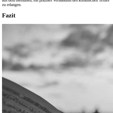
aus dem Bemühen, ein präzises Verständnis des koranischen Textes
zu erlangen.
Fazit