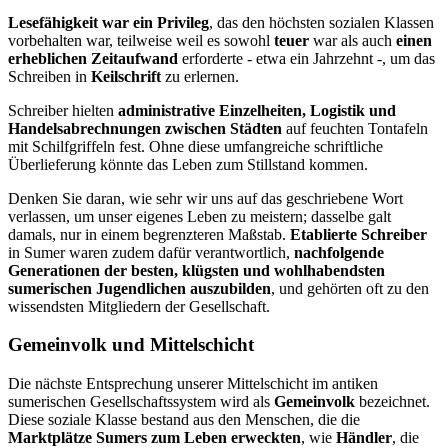
Lesefähigkeit war ein Privileg
, das den höchsten sozialen Klassen
vorbehalten war, teilweise weil es sowohl
teuer
war als auch
einen
erheblichen Zeitaufwand
erforderte - etwa ein Jahrzehnt -, um das
Schreiben in
Keilschrift
zu erlernen.
Schreiber hielten
administrative Einzelheiten, Logistik und
Handelsabrechnungen zwischen Städten
auf feuchten Tontafeln
mit Schilfgriffeln fest. Ohne diese umfangreiche schriftliche
Überlieferung könnte das Leben zum Stillstand kommen.
Denken Sie daran, wie sehr wir uns auf das geschriebene Wort
verlassen, um unser eigenes Leben zu meistern; dasselbe galt
damals, nur in einem begrenzteren Maßstab.
Etablierte Schreiber
in Sumer waren zudem dafür verantwortlich,
nachfolgende
Generationen der besten, klügsten und wohlhabendsten
sumerischen Jugendlichen auszubilden
, und gehörten oft zu den
wissendsten Mitgliedern der Gesellschaft.
Gemeinvolk und Mittelschicht
Die nächste Entsprechung unserer Mittelschicht im antiken
sumerischen Gesellschaftssystem wird als
Gemeinvolk
bezeichnet.
Diese soziale Klasse bestand aus den Menschen, die die
Marktplätze Sumers zum Leben erweckten
, wie
Händler
, die