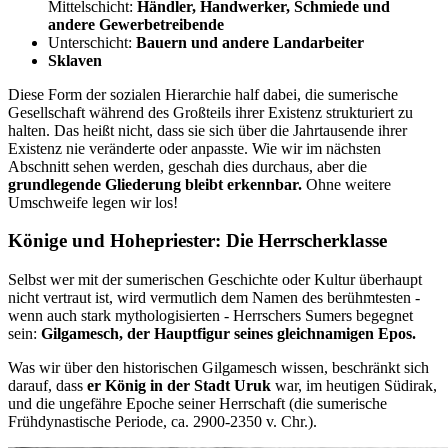
Mittelschicht:
Händler, Handwerker, Schmiede und
andere Gewerbetreibende
Unterschicht:
Bauern und andere Landarbeiter
Sklaven
Diese Form der sozialen Hierarchie half dabei, die sumerische
Gesellschaft während des Großteils ihrer Existenz strukturiert zu
halten. Das heißt nicht, dass sie sich über die Jahrtausende ihrer
Existenz nie veränderte oder anpasste. Wie wir im nächsten
Abschnitt sehen werden, geschah dies durchaus, aber die
grundlegende Gliederung bleibt erkennbar.
Ohne weitere
Umschweife legen wir los!
Könige und Hohepriester: Die Herrscherklasse
Selbst wer mit der sumerischen Geschichte oder Kultur überhaupt
nicht vertraut ist, wird vermutlich dem Namen des berühmtesten -
wenn auch stark mythologisierten - Herrschers Sumers begegnet
sein:
Gilgamesch, der Hauptfigur seines gleichnamigen Epos.
Was wir über den historischen Gilgamesch wissen, beschränkt sich
darauf, dass
er König in der Stadt Uruk
war, im heutigen Südirak,
und die ungefähre Epoche seiner Herrschaft (die sumerische
Frühdynastische Periode, ca. 2900-2350 v. Chr.).