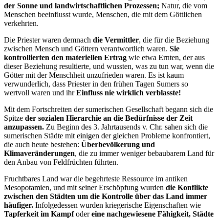
der Sonne und landwirtschaftlichen Prozessen;
Natur, die vom
Menschen beeinflusst wurde, Menschen, die mit dem Göttlichen
verkehrten.
Die Priester waren demnach
die Vermittler
, die für die Beziehung
zwischen Mensch und Göttern verantwortlich waren.
Sie
kontrollierten den materiellen Ertrag
wie etwa Ernten, der aus
dieser Beziehung resultierte, und wussten, was zu tun war, wenn die
Götter mit der Menschheit unzufrieden waren. Es ist kaum
verwunderlich, dass Priester in den frühen Tagen Sumers so
wertvoll waren und ihr
Einfluss nie wirklich verblasste!
Mit dem Fortschreiten der sumerischen Gesellschaft begann sich die
Spitze
der sozialen Hierarchie an die Bedürfnisse der Zeit
anzupassen.
Zu Beginn des 3. Jahrtausends v. Chr. sahen sich die
sumerischen Städte mit einigen der gleichen Probleme konfrontiert,
die auch heute bestehen:
Überbevölkerung und
Klimaveränderungen
, die zu immer weniger bebaubarem Land für
den Anbau von Feldfrüchten führten.
Fruchtbares Land war die begehrteste Ressource im antiken
Mesopotamien, und mit seiner Erschöpfung wurden
die Konflikte
zwischen den Städten um die Kontrolle über das Land immer
häufiger.
Infolgedessen wurden kriegerische Eigenschaften wie
Tapferkeit im Kampf
oder
eine nachgewiesene Fähigkeit, Städte