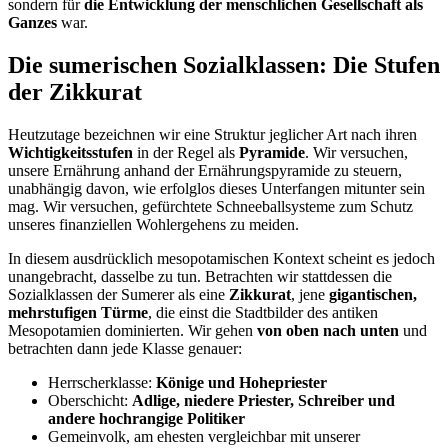
sondern für
die Entwicklung der menschlichen Gesellschaft als
Ganzes
war.
Die sumerischen Sozialklassen: Die Stufen
der Zikkurat
Heutzutage bezeichnen wir eine Struktur jeglicher Art nach ihren
Wichtigkeitsstufen
in der Regel als
Pyramide
. Wir versuchen,
unsere Ernährung anhand der Ernährungspyramide zu steuern,
unabhängig davon, wie erfolglos dieses Unterfangen mitunter sein
mag. Wir versuchen, gefürchtete Schneeballsysteme zum Schutz
unseres finanziellen Wohlergehens zu meiden.
In diesem ausdrücklich mesopotamischen Kontext scheint es jedoch
unangebracht, dasselbe zu tun. Betrachten wir stattdessen die
Sozialklassen der Sumerer als eine
Zikkurat
, jene
gigantischen,
mehrstufigen Türme
, die einst die Stadtbilder des antiken
Mesopotamien dominierten. Wir gehen
von oben nach unten
und
betrachten dann jede Klasse genauer:
Herrscherklasse:
Könige und Hohepriester
Oberschicht:
Adlige, niedere Priester, Schreiber und
andere hochrangige Politiker
Gemeinvolk, am ehesten vergleichbar mit unserer