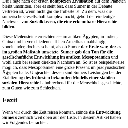
Die Frage nach der ersten
komplexen Zivilisation
auf dem Planeten
bleibt umstritten, aber es steht fest, dass Sumer in der Debatte
vertreten ist, wenn nicht gar die früheste ist. Zu dem, was die
sumerische Gesellschaft komplex macht, gehört der eindeutige
Nachweis von
Sozialklassen, die eine erkennbare Hierarchie
bilden.
Diese Meilensteine erreichten sie im antiken Ägypten, in Indien,
China und in verschiedenen Teilen Amerikas unabhängig
voneinander, doch es scheint, als ob Sumer
der Erste war, der es
im großen Maßstab umsetzte. Sumer gab den Ton für die
gesellschaftliche Entwicklung im antiken Mesopotamien
und
wohl auch bei seinen direkten Nachbarn an. So ist es beispielsweise
möglich, dass Mesopotamien eine große Präsenz im prädynastischen
Ägypten hatte. Ungeachtet dessen sind Sumers Leistungen bei der
Etablierung
des frühesten bekannten Modells einer stabilen
sozialen Hierarchie
bahnbrechend für die Menschheitsgeschichte,
zum Guten wie zum Schlechten.
Fazit
Wenn wir durch die Zeit reisen könnten, stünde
die Entwicklung
Sumers
ziemlich weit oben auf der Liste. In diesem Artikel haben
wir Folgendes betrachtet: