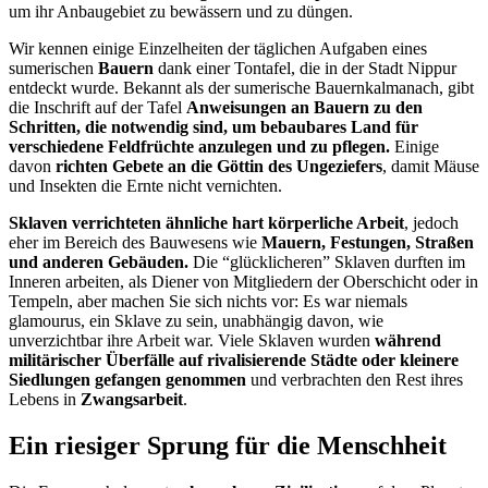
um ihr Anbaugebiet zu bewässern und zu düngen.
Wir kennen einige Einzelheiten der täglichen Aufgaben eines
sumerischen
Bauern
dank einer Tontafel, die in der Stadt Nippur
entdeckt wurde. Bekannt als der sumerische Bauernkalmanach, gibt
die Inschrift auf der Tafel
Anweisungen an Bauern zu den
Schritten, die notwendig sind, um bebaubares Land für
verschiedene Feldfrüchte anzulegen und zu pflegen.
Einige
davon
richten Gebete an die Göttin des Ungeziefers
, damit Mäuse
und Insekten die Ernte nicht vernichten.
Sklaven verrichteten ähnliche hart körperliche Arbeit
, jedoch
eher im Bereich des Bauwesens wie
Mauern, Festungen, Straßen
und anderen Gebäuden.
Die “glücklicheren” Sklaven durften im
Inneren arbeiten, als Diener von Mitgliedern der Oberschicht oder in
Tempeln, aber machen Sie sich nichts vor: Es war niemals
glamourus, ein Sklave zu sein, unabhängig davon, wie
unverzichtbar ihre Arbeit war. Viele Sklaven wurden
während
militärischer Überfälle auf rivalisierende Städte oder kleinere
Siedlungen gefangen genommen
und verbrachten den Rest ihres
Lebens in
Zwangsarbeit
.
Ein riesiger Sprung für die Menschheit