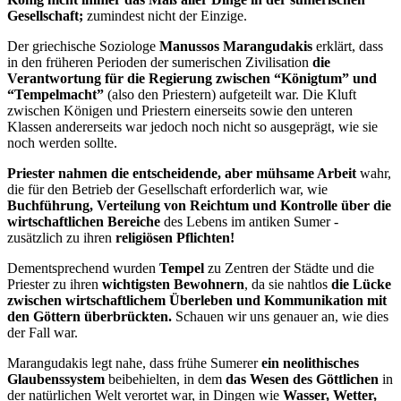
Gesellschaft;
zumindest nicht der Einzige.
Der griechische Soziologe
Manussos Marangudakis
erklärt, dass
in den früheren Perioden der sumerischen Zivilisation
die
Verantwortung für die Regierung zwischen “Königtum” und
“Tempelmacht”
(also den Priestern) aufgeteilt war. Die Kluft
zwischen Königen und Priestern einerseits sowie den unteren
Klassen andererseits war jedoch noch nicht so ausgeprägt, wie sie
noch werden sollte.
Priester nahmen die entscheidende, aber mühsame Arbeit
wahr,
die für den Betrieb der Gesellschaft erforderlich war, wie
Buchführung, Verteilung von Reichtum und Kontrolle über die
wirtschaftlichen Bereiche
des Lebens im antiken Sumer -
zusätzlich zu ihren
religiösen Pflichten!
Dementsprechend wurden
Tempel
zu Zentren der Städte und die
Priester zu ihren
wichtigsten Bewohnern
, da sie nahtlos
die Lücke
zwischen wirtschaftlichem Überleben und Kommunikation mit
den Göttern überbrückten.
Schauen wir uns genauer an, wie dies
der Fall war.
Marangudakis legt nahe, dass frühe Sumerer
ein neolithisches
Glaubenssystem
beibehielten, in dem
das Wesen des Göttlichen
in
der natürlichen Welt verortet war, in Dingen wie
Wasser, Wetter,