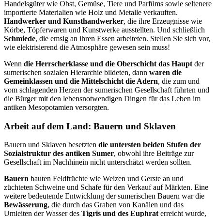
Handelsgüter wie Obst, Gemüse, Tiere und Parfüms sowie seltenere
importierte Materialien wie Holz und Metalle verkauften.
Handwerker und Kunsthandwerker
, die ihre Erzeugnisse wie
Körbe, Töpferwaren und Kunstwerke ausstellten. Und schließlich
Schmiede
, die emsig an ihren Essen arbeiteten. Stellen Sie sich vor,
wie elektrisierend die Atmosphäre gewesen sein muss!
Wenn
die Herrscherklasse und die Oberschicht das Haupt
der
sumerischen sozialen Hierarchie bildeten, dann
waren die
Gemeinklassen und die Mittelschicht die Adern
, die zum und
vom schlagenden Herzen der sumerischen Gesellschaft führten und
die Bürger mit den lebensnotwendigen Dingen für das Leben im
antiken Mesopotamien versorgten.
Arbeit auf dem Land: Bauern und Sklaven
Bauern und Sklaven besetzten
die untersten beiden Stufen der
Sozialstruktur des antiken Sumer
, obwohl ihre Beiträge zur
Gesellschaft im Nachhinein nicht unterschätzt werden sollten.
Bauern
bauten Feldfrüchte wie Weizen und Gerste an und
züchteten Schweine und Schafe für den Verkauf auf Märkten. Eine
weitere bedeutende Entwicklung der sumerischen Bauern war die
Bewässerung
, die durch das Graben von Kanälen und das
Umleiten der Wasser des
Tigris und des Euphrat
erreicht wurde,