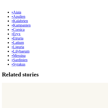
•
Aiaia
•
Apulien
•
Kalabrien
•
Kampanien
•
Corsica
•
Eryx
•
Etruria
•
Latium
•
Liguria
•
Lilybaeum
•
Messina
•
Sardinien
•
Syrakus
Related stories