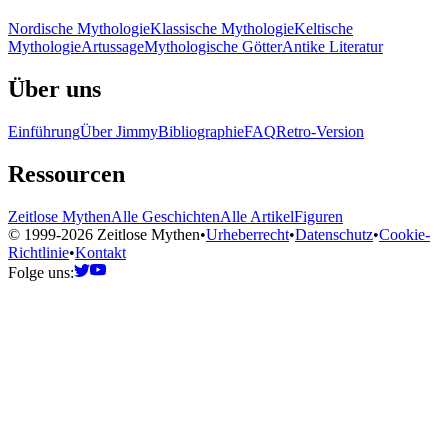
Nordische Mythologie
Klassische Mythologie
Keltische
Mythologie
Artussage
Mythologische Götter
Antike Literatur
Über uns
Einführung
Über Jimmy
Bibliographie
FAQ
Retro-Version
Ressourcen
Zeitlose Mythen
Alle Geschichten
Alle Artikel
Figuren
© 1999-2026 Zeitlose Mythen
•
Urheberrecht
•
Datenschutz
•
Cookie-
Richtlinie
•
Kontakt
Folge uns: