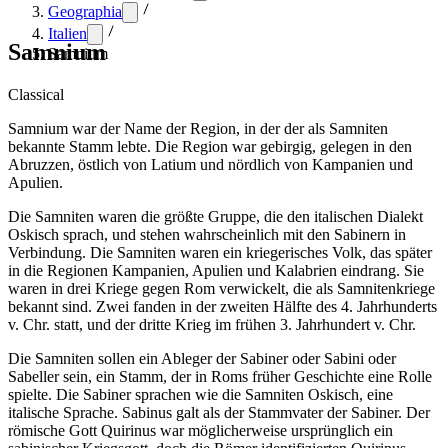
Geographia
Italien
Samnium
Samnium
Classical
Samnium war der Name der Region, in der der als Samniten
bekannte Stamm lebte. Die Region war gebirgig, gelegen in den
Abruzzen, östlich von Latium und nördlich von Kampanien und
Apulien.
Die Samniten waren die größte Gruppe, die den italischen Dialekt
Oskisch sprach, und stehen wahrscheinlich mit den Sabinern in
Verbindung. Die Samniten waren ein kriegerisches Volk, das später
in die Regionen Kampanien, Apulien und Kalabrien eindrang. Sie
waren in drei Kriege gegen Rom verwickelt, die als Samnitenkriege
bekannt sind. Zwei fanden in der zweiten Hälfte des 4. Jahrhunderts
v. Chr. statt, und der dritte Krieg im frühen 3. Jahrhundert v. Chr.
Die Samniten sollen ein Ableger der Sabiner oder Sabini oder
Sabeller sein, ein Stamm, der in Roms früher Geschichte eine Rolle
spielte. Die Sabiner sprachen wie die Samniten Oskisch, eine
italische Sprache. Sabinus galt als der Stammvater der Sabiner. Der
römische Gott Quirinus war möglicherweise ursprünglich ein