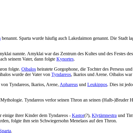
a
benannt. Sparta wurde häufig auch Lakedaimon genannt. Die Stadt la
 Amyklai nannte. Amyklai war das Zentrum des Kultes und des Festes d
nach seinem Vater, dann folgte
Kynortes
.
hron folgte.
Oibalos
heiratete Gorgophone, die Tochter des Perseus u
ibalos wurde der Vater von
Tyndareos
, Ikarios und Arene. Oibalos war
r von Tyndareos, Ikarios, Arene,
Aphareus
und
Leukippos
. Dies ist je
n Mythologie. Tyndareos verlor seinen Thron an seinen (Halb-)Bruder
ar einige ihrer Kinder dem Tyndareos -
Kastor
(?),
Klytämnestra
und Tim
urden, folgte ihm sein Schwiegersohn Menelaos auf den Thron.
Sparta
.