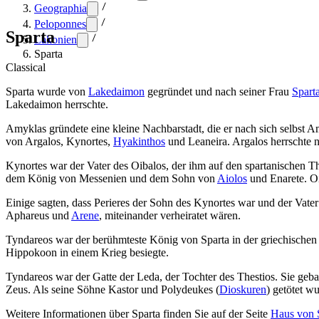
Geographia
Peloponnes
Sparta
Lakonien
Sparta
Classical
Sparta wurde von
Lakedaimon
gegründet und nach seiner Frau
Spart
Lakedaimon herrschte.
Amyklas gründete eine kleine Nachbarstadt, die er nach sich selbst
von Argalos, Kynortes,
Hyakinthos
und Leaneira. Argalos herrschte 
Kynortes war der Vater des Oibalos, der ihm auf den spartanischen T
dem König von Messenien und dem Sohn von
Aiolos
und Enarete. O
Einige sagten, dass Perieres der Sohn des Kynortes war und der Vate
Aphareus und
Arene
, miteinander verheiratet wären.
Tyndareos war der berühmteste König von Sparta in der griechische
Hippokoon in einem Krieg besiegte.
Tyndareos war der Gatte der Leda, der Tochter des Thestios. Sie geb
Zeus. Als seine Söhne Kastor und Polydeukes (
Dioskuren
) getötet w
Weitere Informationen über Sparta finden Sie auf der Seite
Haus von 