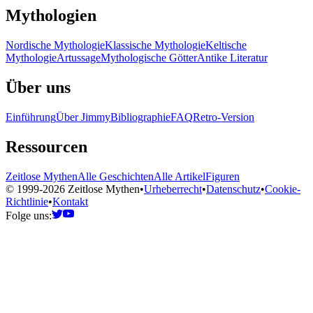
Mythologien
Nordische Mythologie
Klassische Mythologie
Keltische
Mythologie
Artussage
Mythologische Götter
Antike Literatur
Über uns
Einführung
Über Jimmy
Bibliographie
FAQ
Retro-Version
Ressourcen
Zeitlose Mythen
Alle Geschichten
Alle Artikel
Figuren
© 1999-2026 Zeitlose Mythen
•
Urheberrecht
•
Datenschutz
•
Cookie-
Richtlinie
•
Kontakt
Folge uns: