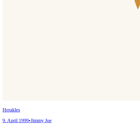
Herakles
9. April 1999
•
Jimmy Joe