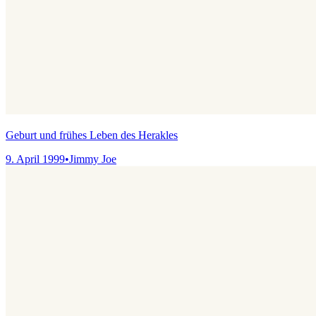
Geburt und frühes Leben des Herakles
9. April 1999
•
Jimmy Joe