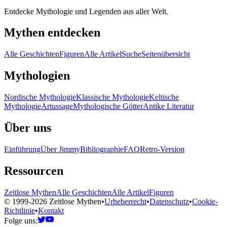
Entdecke Mythologie und Legenden aus aller Welt.
Mythen entdecken
Alle Geschichten
Figuren
Alle Artikel
Suche
Seitenübersicht
Mythologien
Nordische Mythologie
Klassische Mythologie
Keltische
Mythologie
Artussage
Mythologische Götter
Antike Literatur
Über uns
Einführung
Über Jimmy
Bibliographie
FAQ
Retro-Version
Ressourcen
Zeitlose Mythen
Alle Geschichten
Alle Artikel
Figuren
© 1999-2026 Zeitlose Mythen
•
Urheberrecht
•
Datenschutz
•
Cookie-
Richtlinie
•
Kontakt
Folge uns: