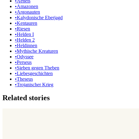
•
Aeneis
•
Amazonen
•
Argonauten
•
Kalydonische Eberjagd
•
Kentauren
•
Riesen
•
Helden I
•
Helden 2
•
Heldinnen
•
Mythische Kreaturen
•
Odyssee
•
Perseus
•
Sieben gegen Theben
•
Liebesgeschichten
•
Theseus
•
Trojanischer Krieg
Related stories