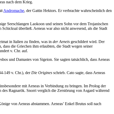
neas nach dem Krieg.
it
Andromache
, der Gattin Hektors. Er verbrachte wahrscheinlich den
iesige Seeschlangen Laokoon und seinen Sohn vor dem Trojanischen
 Schicksal überließ. Aeneas war also nicht anwesend, als die Stadt
imat in Italien zu finden, was in
der Aeneis
geschildert wird. Der
h, dass die Griechen ihm erlaubten, die Stadt wegen seiner
ndert v. Chr. auf.
esbos und Damastes von Sigeion. Sie sagten tatsächlich, dass Aeneas
4-149 v. Chr.), der
Die Origines
schrieb. Cato sagte, dass Aeneas
d insbesondere mit Aeneas in Verbindung zu bringen. Im Prolog der
n des Ragnarök. Snorri verglich die Zerstörung von Asgard während
er Könige von Aeneas abstammen. Aeneas’ Enkel Brutus soll nach