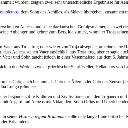
ammelt wurden, zeigten zwei sehr unterschiedliche Ergebnisse für Ae
optolemos
, dem Sohn des Achilles, als Sklave übergeben, zusammen m
 erschraken Aeneas und seine dardanischen Gefolgsmänner, als zwei r
 seine Anhänger und kehrte zum Berg Ida zurück, womit er Troja seinem
Vater aus Troja trug oder wie er von Troja absegelte, um eine neue He
, dass Aeneas seinen Vater tatsächlich aus Troja trug, aber er sagte auc
m Vater und Sohn taucht jedoch in einer Vasenmalerei aus dem 6. Jahrhu
ch in den Werken zweier griechischer Schriftsteller, Hellanikos von L
cius Cato, auch bekannt als Cato der Ältere oder Cato der Zensor (23
Alba Longa gründete.
alter begannen, ihre Kulturen und Zivilisationen mit den Trojanern un
roja mit Asgard und Aeneas mit Vidar, dem Sohn Odins und Überlebende
 in seiner
Historia regum Britanniae
sollte eine lange Linie britisch
der Britanniens.