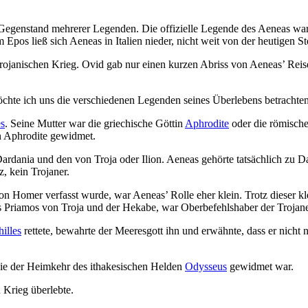
r Gegenstand mehrerer Legenden. Die offizielle Legende des Aeneas war 
pos ließ sich Aeneas in Italien nieder, nicht weit von der heutigen S
janischen Krieg. Ovid gab nur einen kurzen Abriss von Aeneas’ Reise n
öchte ich uns die verschiedenen Legenden seines Überlebens betrachten
s
. Seine Mutter war die griechische Göttin
Aphrodite
oder die römisch
n Aphrodite gewidmet.
ardania und den von Troja oder Ilion. Aeneas gehörte tatsächlich zu Da
, kein Trojaner.
von Homer verfasst wurde, war Aeneas’ Rolle eher klein. Trotz dieser k
 Priamos von Troja und der Hekabe, war Oberbefehlshaber der Trojaner
illes
rettete, bewahrte der Meeresgott ihn und erwähnte, dass er nicht 
die der Heimkehr des ithakesischen Helden
Odysseus
gewidmet war.
 Krieg überlebte.