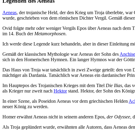
Legenden des Aeneas
Aeneas
, der trojanische Held, der den Krieg um Troja überlebte, wa
wurde, geschrieben von dem römischen Dichter Vergil. Gemäß diesem E
Ovid folgte mehr oder weniger Vergils Epos über Aeneas nach dem Tro
im 14. Buch der
Metamorphosen
.
Ich werde diese Legende kurz behandeln, aber in dieser Einleitung m
Gemäß der klassischen Mythologie war Aeneas der Sohn des
Anchise
sich in den Homerischen Hymnen. Ein langer Hymnos war der Götti
Das Haus von Troja war tatsächlich in zwei Zweige geteilt: den von D
mächtiger als Dardania. Tatsächlich war Aeneas ein dardanischer Prinz
Im Hauptepos des Trojanischen Krieges mit dem Titel
Die Ilias
, das 
als Krieger nur zweit nach
Hektor
stand. Hektor, der Sohn des Königs
In einer Szene, als Poseidon Aeneas vor dem griechischen Helden
Ach
neuer König zu werden.
Homer erwähnt Aeneas nicht in seinem anderen Epos,
der Odyssee
, 
Als Troja geplündert wurde, erwähnten alle Autoren, dass Aeneas den