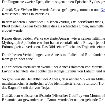
Die Fragmente zweier Epen, die im sogenannten Epischen Zyklus ges
Gemäß
Der Kleinen Ilias
wurde Aeneas gefangen genommen und
Ne
Rest seines Lebens in Pharsalos.
In dem anderen Gedicht des Epischen Zyklus,
Die Zerstörung Ilions
,
Pferd töteten. Aeneas betrachtete dies als schlechtes Omen, sammelte
erobert wurde.
Keines dieser beiden Werke erwähnte Aeneas, wie er seinen gelähmten 
Mythograph Apollodor erwähnt Italien ebenfalls nicht. Er sagte jedoch
Frömmigkeit zu verlassen. Das Bild seiner Flucht aus Troja mit seine
Die frühesten Verbindungen von Aeneas mit Italien und Rom fanden si
Rom gegründet habe.
Die frühesten lateinischen Werke über Aeneas stammen von Marcus Por
Lavionia heiratete, die Tochter des Königs Latinus von Latium, und 
So groß war die Beliebtheit des Aeneas, dass andere Völker im Mittel
mittelalterlichen isländischen
Edda
identifizierte Snorri Sturluson T
des Ragnarök mit der von Troja.
Gemäß dem walisischen (Pseudo-)Historiker Geoffrey von Monmouth
Britannien ausgewandert sein; Brutus wurde der namensgebende Grün