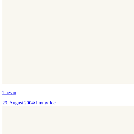
Thesan
29. August 2004
•
Jimmy Joe