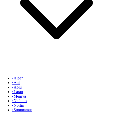
•
Alpan
•
Ani
•
Aplu
•
Laran
•
Menrva
•
Nethuns
•
Nortia
•
Summamus