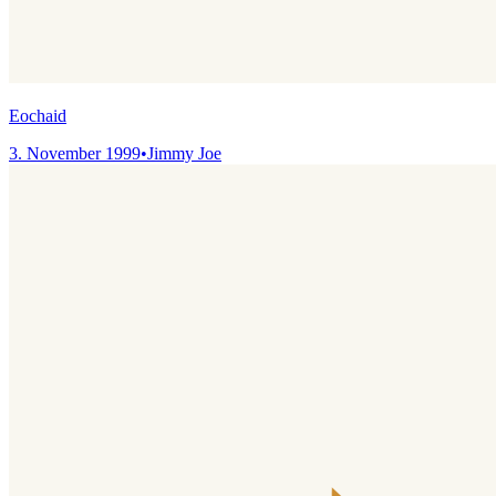
Eochaid
3. November 1999
•
Jimmy Joe