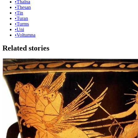
•
Thalna
•
Thesan
•
Tin
•
Turan
•
Turms
•
Uni
•
Voltumna
Related stories