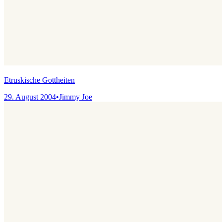
Etruskische Gottheiten
29. August 2004
•
Jimmy Joe