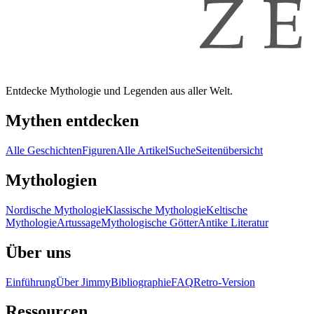
Entdecke Mythologie und Legenden aus aller Welt.
Mythen entdecken
Alle Geschichten
Figuren
Alle Artikel
Suche
Seitenübersicht
Mythologien
Nordische Mythologie
Klassische Mythologie
Keltische
Mythologie
Artussage
Mythologische Götter
Antike Literatur
Über uns
Einführung
Über Jimmy
Bibliographie
FAQ
Retro-Version
Ressourcen