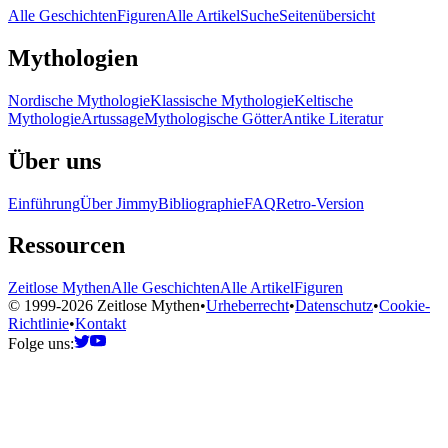
Alle Geschichten
Figuren
Alle Artikel
Suche
Seitenübersicht
Mythologien
Nordische Mythologie
Klassische Mythologie
Keltische
Mythologie
Artussage
Mythologische Götter
Antike Literatur
Über uns
Einführung
Über Jimmy
Bibliographie
FAQ
Retro-Version
Ressourcen
Zeitlose Mythen
Alle Geschichten
Alle Artikel
Figuren
© 1999-2026 Zeitlose Mythen
•
Urheberrecht
•
Datenschutz
•
Cookie-
Richtlinie
•
Kontakt
Folge uns: