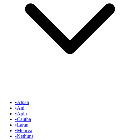
•
Alpan
•
Ani
•
Aplu
•
Cautha
•
Laran
•
Menrva
•
Nethuns