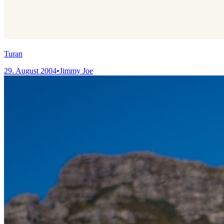
Turan
29. August 2004
•
Jimmy Joe