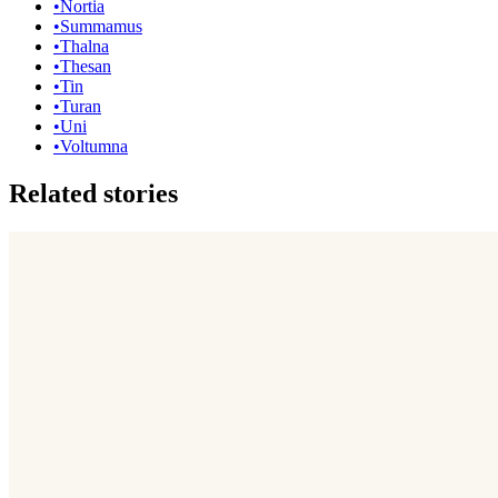
•
Nortia
•
Summamus
•
Thalna
•
Thesan
•
Tin
•
Turan
•
Uni
•
Voltumna
Related stories