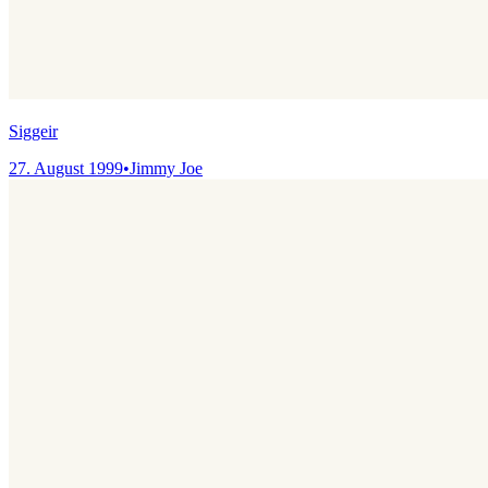
Siggeir
27. August 1999
•
Jimmy Joe