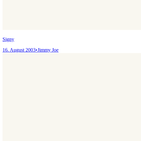
Signy
16. August 2003
•
Jimmy Joe