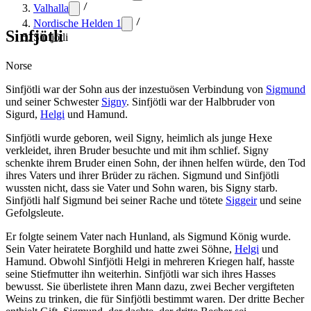
Valhalla
Nordische Helden 1
Sinfjötli
Sinfjötli
Norse
Sinfjötli war der Sohn aus der inzestuösen Verbindung von
Sigmund
und seiner Schwester
Signy
. Sinfjötli war der Halbbruder von
Sigurd,
Helgi
und Hamund.
Sinfjötli wurde geboren, weil Signy, heimlich als junge Hexe
verkleidet, ihren Bruder besuchte und mit ihm schlief. Signy
schenkte ihrem Bruder einen Sohn, der ihnen helfen würde, den Tod
ihres Vaters und ihrer Brüder zu rächen. Sigmund und Sinfjötli
wussten nicht, dass sie Vater und Sohn waren, bis Signy starb.
Sinfjötli half Sigmund bei seiner Rache und tötete
Siggeir
und seine
Gefolgsleute.
Er folgte seinem Vater nach Hunland, als Sigmund König wurde.
Sein Vater heiratete Borghild und hatte zwei Söhne,
Helgi
und
Hamund. Obwohl Sinfjötli Helgi in mehreren Kriegen half, hasste
seine Stiefmutter ihn weiterhin. Sinfjötli war sich ihres Hasses
bewusst. Sie überlistete ihren Mann dazu, zwei Becher vergifteten
Weins zu trinken, die für Sinfjötli bestimmt waren. Der dritte Becher