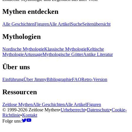
Mythen entdecken
Alle Geschichten
Figuren
Alle Artikel
Suche
Seitenübersicht
Mythologien
Nordische Mythologie
Klassische Mythologie
Keltische
Mythologie
Artussage
Mythologische Götter
Antike Literatur
Über uns
Einführung
Über Jimmy
Bibliographie
FAQ
Retro-Version
Ressourcen
Zeitlose Mythen
Alle Geschichten
Alle Artikel
Figuren
© 1999-2026 Zeitlose Mythen
•
Urheberrecht
•
Datenschutz
•
Cookie-
Richtlinie
•
Kontakt
Folge uns: