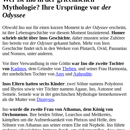
Mythologie? Ihre Ursprünge vor
der
Odyssee
Obwohl Ino nur für einen kurzen Moment in
der Odyssee
erscheint,
ist ihre Lebensgeschichte vor diesem Moment faszinierend.
Homer
schrieb nicht über Inos Geschichte
, daher mussten seine Zuhörer
Ino bereits vor
der Odyssee
gekannt haben. Mehr von Inos
Geschichte findet sich in den Werken von Plutarch, Ovid, Pausanias
und Nonnos, unter anderen.
Vor ihrer Verwandlung in eine Göttin
war Ino die zweite Tochter
von
Kadmos
, dem Gründer von
Theben
, und seiner Frau Harmonia,
der unehelichen Tochter von
Ares
und
Aphrodite
.
Inos Eltern hatten sechs Kinder
: zwei Söhne namens Polydoros
und Illyrios sowie vier Töchter namens Agaue, Ino, Autonoe und
Semele. Semele war in der griechischen Mythologie bemerkenswert
als die Mutter von
Dionysos
.
Ino
wurde die zweite Frau von Athamas, dem König von
Orchomenos
. Ihre beiden Söhne, Learchos und Melikertes,
kämpften um die Aufmerksamkeit von Phrixos und Helle, den
Söhnen von Athamas aus seiner ersten Ehe mit Nephele. Ino führte