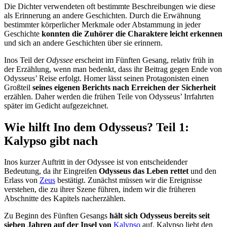
Die Dichter verwendeten oft bestimmte Beschreibungen wie diese
als Erinnerung an andere Geschichten. Durch die Erwähnung
bestimmter körperlicher Merkmale oder Abstammung in jeder
Geschichte
konnten die Zuhörer die Charaktere leicht erkennen
und sich an andere Geschichten über sie erinnern.
Inos Teil der
Odyssee
erscheint im Fünften Gesang, relativ früh in
der Erzählung, wenn man bedenkt, dass ihr Beitrag gegen Ende von
Odysseus’ Reise erfolgt. Homer lässt seinen Protagonisten einen
Großteil
seines eigenen Berichts nach Erreichen der Sicherheit
erzählen. Daher werden die frühen Teile von Odysseus’ Irrfahrten
später im Gedicht aufgezeichnet.
Wie hilft Ino dem Odysseus? Teil 1:
Kalypso gibt nach
Inos kurzer Auftritt in der Odyssee ist von entscheidender
Bedeutung, da ihr Eingreifen
Odysseus das Leben rettet
und den
Erlass von
Zeus
bestätigt. Zunächst müssen wir die Ereignisse
verstehen, die zu ihrer Szene führen, indem wir die früheren
Abschnitte des Kapitels nacherzählen.
Zu Beginn des Fünften Gesangs
hält sich Odysseus bereits seit
sieben Jahren auf der Insel von
Kalypso
auf. Kalypso liebt den