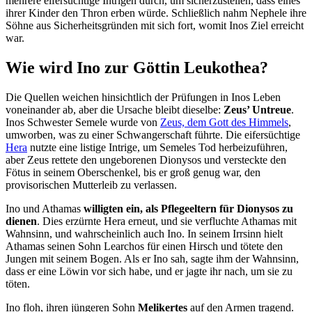
mehrere eifersüchtige Intrigen durch, um sicherzustellen, dass eines
ihrer Kinder den Thron erben würde. Schließlich nahm Nephele ihre
Söhne aus Sicherheitsgründen mit sich fort, womit Inos Ziel erreicht
war.
Wie wird Ino zur Göttin Leukothea?
Die Quellen weichen hinsichtlich der Prüfungen in Inos Leben
voneinander ab, aber die Ursache bleibt dieselbe:
Zeus’ Untreue
.
Inos Schwester Semele wurde von
Zeus, dem Gott des Himmels
,
umworben, was zu einer Schwangerschaft führte. Die eifersüchtige
Hera
nutzte eine listige Intrige, um Semeles Tod herbeizuführen,
aber Zeus rettete den ungeborenen Dionysos und versteckte den
Fötus in seinem Oberschenkel, bis er groß genug war, den
provisorischen Mutterleib zu verlassen.
Ino und Athamas
willigten ein, als Pflegeeltern für Dionysos zu
dienen
. Dies erzürnte Hera erneut, und sie verfluchte Athamas mit
Wahnsinn, und wahrscheinlich auch Ino. In seinem Irrsinn hielt
Athamas seinen Sohn Learchos für einen Hirsch und tötete den
Jungen mit seinem Bogen. Als er Ino sah, sagte ihm der Wahnsinn,
dass er eine Löwin vor sich habe, und er jagte ihr nach, um sie zu
töten.
Ino floh, ihren jüngeren Sohn
Melikertes
auf den Armen tragend.