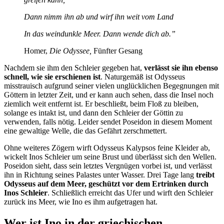
Dann nimm ihn ab und wirf ihn weit vom Land
In das weindunkle Meer. Dann wende dich ab.”
Homer,
Die Odyssee,
Fünfter Gesang
Nachdem sie ihm den Schleier gegeben hat,
verlässt sie ihn ebenso
schnell, wie sie erschienen ist
. Naturgemäß ist Odysseus
misstrauisch aufgrund seiner vielen unglücklichen Begegnungen mit
Göttern in letzter Zeit, und er kann auch sehen, dass die Insel noch
ziemlich weit entfernt ist. Er beschließt, beim Floß zu bleiben,
solange es intakt ist, und dann den Schleier der Göttin zu
verwenden, falls nötig. Leider sendet Poseidon in diesem Moment
eine gewaltige Welle, die das Gefährt zerschmettert.
Ohne weiteres Zögern wirft Odysseus Kalypsos feine Kleider ab,
wickelt Inos Schleier um seine Brust und überlässt sich den Wellen.
Poseidon sieht, dass sein letztes Vergnügen vorbei ist, und verlässt
ihn in Richtung seines Palastes unter Wasser. Drei Tage lang
treibt
Odysseus auf dem Meer, geschützt vor dem Ertrinken durch
Inos Schleier
. Schließlich erreicht das Ufer und wirft den Schleier
zurück ins Meer, wie Ino es ihm aufgetragen hat.
Wer ist Ino in der griechischen