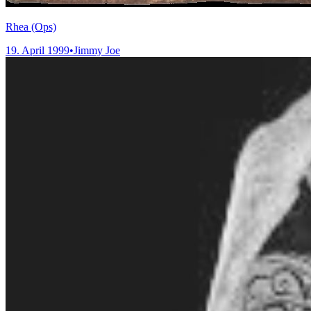
Rhea (Ops)
19. April 1999
•
Jimmy Joe