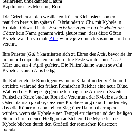
Steinrelief, unbekanntes Datum
Kapitolinisches Museum, Rom
Die Griechen an den westlichen Küsten Kleinasiens kamen
natürlich bereits im späten 6. Jahrhundert v. Chr. mit Kybele in
Kontakt. Obwohl in der
Homerischen Hymne an die Mutter der
Götter
kein Name genannt wird, glaubt man, dass diese Göttin
Kybele war. Ihr Gemahl
Attis
wurde gewöhnlich zusammen mit ihr
verehrt.
Ihre Priester (
Galli
) kastriierten sich zu Ehren des Attis, bevor sie ihr
in ihrem Tempel dienen konnten. Ihre Feste wurden am 15.-27.
März und am 4. April gefeiert. Die Pinienbäume waren sowohl
Kybele als auch Attis heilig.
Ihr Kult erreichte Rom irgendwann im 3. Jahrhundert v. Chr. und
erreichte während des frühen Römischen Reiches eine neue Blüte.
Während des Krieges gegen die karthagische Armee im Zweiten
Punischen Krieg brachte Rom die Verehrung der Kybele aus dem
Osten, da man glaubte, dass eine Prophezeiung darauf hindeutete,
dass die Römer nur dann einen Sieg über Hannibal erringen
würden, wenn sie Kybele einen Tempel errichteten und den heiligen
Stein in ihrem neuen Heiligtum aufstellten. Die Mysterien der
Kybele blieben durch den Großteil der römischen Kaiserzeit
populär.