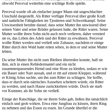
obwohl Perceval weiterhin eine wichtige Rolle spielte.
Perceval wurde oft als einfacher junger Mann mit ungeschlachter
Unschuld dargestellt. Als Ritter verfügte Perceval über große Kraft
und natürliche Fähigkeiten im Tjostieren und Schwertkampf. Seine
Unwissenheit beruhte darauf, dass seine Mutter ihn unwissend über
seinen Vater und seine Brüder gelassen hatte, die Ritter waren. Seine
Mutter wollte ihren Sohn nicht auch noch verlieren, daher vermied
sie es, das Leben des Adels und der Ritter zu erwähnen. Perceval
wollte Ritter werden und verließ sein Zuhause, nachdem er einige
Ritter durch den Wald hatte reiten sehen, in dem er und seine Mutter
lebten.
Da seine Mutter ihn nicht zum Bleiben überreden konnte, half sie
ihm, sich in einen Rehledermantel und ein nicht
zusammenpassendes Hemd und eine Hose zu kleiden, sodass er wie
ein Bauer oder Narr aussah, und er ritt auf einem Klepper, während
er König Artus suchte, um ihn zum Ritter zu schlagen. Sie hoffte,
dass er durch sein närrisches Aussehen scheitern würde, ein Ritter
zu werden, und nach Hause zurückkehren würde. Doch sie starb
vor Kummer, als ihr Sohn sie verließ.
Einige der Ratschläge, die sie ihrem Sohn gab, ließen ihn tatsächlich
einfach und grob wirken. Etwa eine Jungfrau zu küssen, ihren Ring
zu nehmen und das Essen zu essen. Im Grunde überfiel er die