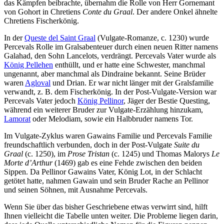
das Kämpfen beibrachte, übernahm die Rolle von Herr Gornemant
von Gohort in Chretiens
Conte du Graal
. Der andere Onkel ähnelte
Chretiens Fischerkönig.
In der
Queste del Saint Graal
(Vulgate-Romanze, c. 1230) wurde
Percevals Rolle im Gralsabenteuer durch einen neuen Ritter namens
Galahad, den Sohn Lancelots, verdrängt. Percevals Vater wurde als
König Pellehen
enthüllt, und er hatte eine Schwester, manchmal
ungenannt, aber manchmal als Dindraine bekannt. Seine Brüder
waren
Agloval
und Drian. Er war nicht länger mit der Gralsfamilie
verwandt, z. B. dem Fischerkönig. In der Post-Vulgate-Version war
Percevals Vater jedoch
König Pellinor
, Jäger der Bestie Questing,
während ein weiterer Bruder zur Vulgate-Erzählung hinzukam,
Lamorat
oder Melodiam, sowie ein Halbbruder namens Tor.
Im Vulgate-Zyklus waren Gawains Familie und Percevals Familie
freundschaftlich verbunden, doch in der Post-Vulgate
Suite du
Graal
(c. 1250), im
Prose Tristan
(c. 1245) und Thomas Malorys
Le
Morte d’Arthur
(1469) gab es eine Fehde zwischen den beiden
Sippen. Da Pellinor Gawains Vater, König Lot, in der Schlacht
getötet hatte, nahmen Gawain und sein Bruder Rache an Pellinor
und seinen Söhnen, mit Ausnahme Percevals.
Wenn Sie über das bisher Geschriebene etwas verwirrt sind, hilft
Ihnen vielleicht die Tabelle unten weiter. Die Probleme liegen darin,