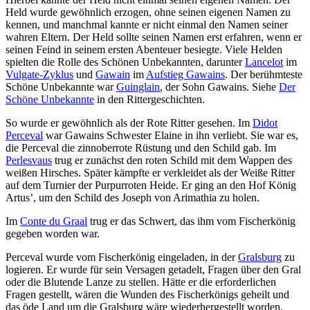
Held wurde gewöhnlich erzogen, ohne seinen eigenen Namen zu
kennen, und manchmal kannte er nicht einmal den Namen seiner
wahren Eltern. Der Held sollte seinen Namen erst erfahren, wenn er
seinen Feind in seinem ersten Abenteuer besiegte. Viele Helden
spielten die Rolle des Schönen Unbekannten, darunter
Lancelot
im
Vulgate-Zyklus
und
Gawain
im
Aufstieg Gawains
. Der berühmteste
Schöne Unbekannte war
Guinglain
, der Sohn Gawains. Siehe
Der
Schöne Unbekannte
in den Rittergeschichten.
So wurde er gewöhnlich als der Rote Ritter gesehen. Im
Didot
Perceval
war Gawains Schwester Elaine in ihn verliebt. Sie war es,
die Perceval die zinnoberrote Rüstung und den Schild gab. Im
Perlesvaus
trug er zunächst den roten Schild mit dem Wappen des
weißen Hirsches. Später kämpfte er verkleidet als der Weiße Ritter
auf dem Turnier der Purpurroten Heide. Er ging an den Hof König
Artus’, um den Schild des Joseph von Arimathia zu holen.
Im
Conte du Graal
trug er das Schwert, das ihm vom Fischerkönig
gegeben worden war.
Perceval wurde vom Fischerkönig eingeladen, in der
Gralsburg
zu
logieren. Er wurde für sein Versagen getadelt, Fragen über den Gral
oder die Blutende Lanze zu stellen. Hätte er die erforderlichen
Fragen gestellt, wären die Wunden des Fischerkönigs geheilt und
das öde Land um die Gralsburg wäre wiederhergestellt worden.