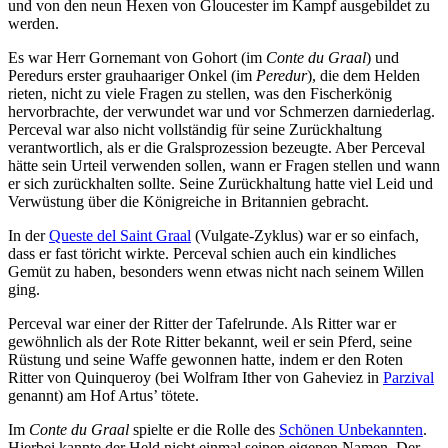
und von den neun Hexen von Gloucester im Kampf ausgebildet zu
werden.
Es war Herr Gornemant von Gohort (im
Conte du Graal
) und
Peredurs erster grauhaariger Onkel (im
Peredur
), die dem Helden
rieten, nicht zu viele Fragen zu stellen, was den Fischerkönig
hervorbrachte, der verwundet war und vor Schmerzen darniederlag.
Perceval war also nicht vollständig für seine Zurückhaltung
verantwortlich, als er die Gralsprozession bezeugte. Aber Perceval
hätte sein Urteil verwenden sollen, wann er Fragen stellen und wann
er sich zurückhalten sollte. Seine Zurückhaltung hatte viel Leid und
Verwüstung über die Königreiche in Britannien gebracht.
In der
Queste del Saint Graal
(Vulgate-Zyklus) war er so einfach,
dass er fast töricht wirkte. Perceval schien auch ein kindliches
Gemüt zu haben, besonders wenn etwas nicht nach seinem Willen
ging.
Perceval war einer der Ritter der Tafelrunde. Als Ritter war er
gewöhnlich als der Rote Ritter bekannt, weil er sein Pferd, seine
Rüstung und seine Waffe gewonnen hatte, indem er den Roten
Ritter von Quinqueroy (bei Wolfram Ither von Gaheviez in
Parzival
genannt) am Hof Artus’ tötete.
Im
Conte du Graal
spielte er die Rolle des
Schönen Unbekannten
.
Hierbei kannte der Held nicht einmal seinen eigenen Namen. Der