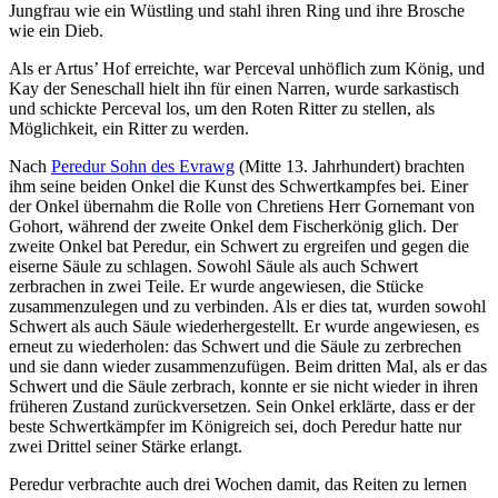
Jungfrau wie ein Wüstling und stahl ihren Ring und ihre Brosche
wie ein Dieb.
Als er Artus’ Hof erreichte, war Perceval unhöflich zum König, und
Kay der Seneschall hielt ihn für einen Narren, wurde sarkastisch
und schickte Perceval los, um den Roten Ritter zu stellen, als
Möglichkeit, ein Ritter zu werden.
Nach
Peredur Sohn des Evrawg
(Mitte 13. Jahrhundert) brachten
ihm seine beiden Onkel die Kunst des Schwertkampfes bei. Einer
der Onkel übernahm die Rolle von Chretiens Herr Gornemant von
Gohort, während der zweite Onkel dem Fischerkönig glich. Der
zweite Onkel bat Peredur, ein Schwert zu ergreifen und gegen die
eiserne Säule zu schlagen. Sowohl Säule als auch Schwert
zerbrachen in zwei Teile. Er wurde angewiesen, die Stücke
zusammenzulegen und zu verbinden. Als er dies tat, wurden sowohl
Schwert als auch Säule wiederhergestellt. Er wurde angewiesen, es
erneut zu wiederholen: das Schwert und die Säule zu zerbrechen
und sie dann wieder zusammenzufügen. Beim dritten Mal, als er das
Schwert und die Säule zerbrach, konnte er sie nicht wieder in ihren
früheren Zustand zurückversetzen. Sein Onkel erklärte, dass er der
beste Schwertkämpfer im Königreich sei, doch Peredur hatte nur
zwei Drittel seiner Stärke erlangt.
Peredur verbrachte auch drei Wochen damit, das Reiten zu lernen