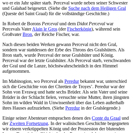
wo er ein Jahr später starb. Perceval wurde neben seiner Schwester
und Galahad beigesetzt. (Siehe die
Suche nach dem Heiligen Gral
(Queste del Saint Graal) für die vollständige Geschichte.)
In Robert de Borons
Perceval
und dem
Didot Perceval
war
Percevals Vater
Alain le Gros
(der
Fischerkönig
), während sein
Großvater
Bron
, der Reiche Fischer, war.
Nach diesen beiden Werken gewann Perceval nicht den Gral,
sondern war stattdessen der Erbe des Throns des Gralshüters. Als
Bron starb, wurde Perceval der neue Gralshüter und König.
Perceval war der letzte Gralshüter. Als Perceval starb, verschwanden
der Gral und die Lanze, höchstwahrscheinlich in den Himmel
aufgenommen.
Im Mabinogion, wo Perceval als
Peredur
bekannt war, unterschied
sich die Geschichte von der Chretien de Troyes’. Peredur war der
Sohn von Evrawg und hatte sechs Brüder. Als sein Vater und seine
Brüder in der Schlacht fielen, versuchte seine Mutter, ihren jüngsten
Sohn im wilden Wald in Unwissenheit über das Leben außerhalb
ihres Hauses aufzuziehen. (Siehe
Peredur
in der Gralslegende.)
Einige seiner Abenteuer entsprachen denen des
Conte du Graal
und
der
Zweiten Fortsetzung
. In der walisischen Geschichte begegneten
wir einem verkrüppelten König und der Prozession der blutenden