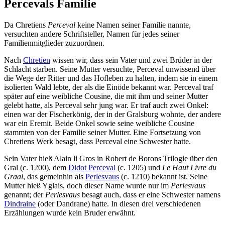
Percevals Familie
Da Chretiens
Perceval
keine Namen seiner Familie nannte,
versuchten andere Schriftsteller, Namen für jedes seiner
Familienmitglieder zuzuordnen.
Nach
Chretien
wissen wir, dass sein Vater und zwei Brüder in der
Schlacht starben. Seine Mutter versuchte, Perceval unwissend über
die Wege der Ritter und das Hofleben zu halten, indem sie in einem
isolierten Wald lebte, der als die Einöde bekannt war. Perceval traf
später auf eine weibliche Cousine, die mit ihm und seiner Mutter
gelebt hatte, als Perceval sehr jung war. Er traf auch zwei Onkel:
einen war der Fischerkönig, der in der Gralsburg wohnte, der andere
war ein Eremit. Beide Onkel sowie seine weibliche Cousine
stammten von der Familie seiner Mutter. Eine Fortsetzung von
Chretiens Werk besagt, dass Perceval eine Schwester hatte.
Sein Vater hieß Alain li Gros in Robert de Borons Trilogie über den
Gral (c. 1200), dem
Didot Perceval
(c. 1205) und
Le Haut Livre du
Graal
, das gemeinhin als
Perlesvaus
(c. 1210) bekannt ist. Seine
Mutter hieß Yglais, doch dieser Name wurde nur im
Perlesvaus
genannt; der
Perlesvaus
besagt auch, dass er eine Schwester namens
Dindraine
(oder Dandrane) hatte. In diesen drei verschiedenen
Erzählungen wurde kein Bruder erwähnt.