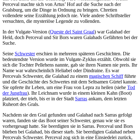
Perceval machte sich von Artus’ Hof auf die Suche nach der
Gralsburg, um die Dinge in Ordnung zu bringen. Chretien
vollendete seine Erzählung jedoch nie. Viele andere Schriftsteller
versuchten, die mysteriöse Legende zu vollenden.
In der Vulgate-Version (
Queste del Saint Graal
) war Galahad der
Held, doch Perceval und Sir Bors waren Galahads Gefährten bei der
Suche.
Seine
Schwester
erschien in mehreren späteren Geschichten. Die
bedeutendste Version wurde im Vulgate-Zyklus erzählt. Obwohl sie
sich die Tochter Pellehens nannte, gab sie ihren Namen nie preis. Ihr
Name war wahrscheinlich Heliabel oder Dindraine. Es war
Percevals Schwester, die Galahad zu einem
magischen Schiff
führte
und die Geschichte des Schwertes mit dem Seltsamen Gürtel kannte.
Sie opferte ihr Leben, um eine Frau von Lepra zu heilen (siehe
Tod
der Jungfrau
). Ihr Leichnam wurde in einem kleinen Kahn (Boot)
platziert, der trieb, bis er in der Stadt
Sarras
ankam, dem letzten
Ruheort des Grals.
Nachdem sie den Gral gefunden und Galahad nach Sarras gefolgt
waren, fanden sie das Boot seiner Schwester, genau wie sie es
vorhergesagt hatte. Sie beerdigten sie in Sarras. Perceval und Bors
blieben bei Galahad, bis dieser starb. Sie beerdigten Galahad neben
Percevals Schwester. Perceval zog sich in eine Einsiedelei zurück,