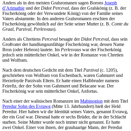
Anders als in den meisten Gralsromanen sagen Borons
Joseph
d’Arimathie
und der
Didot Perceval
, dass der Gralskönig (z. B. der
Fischerkönig oder der Verwundete König) von der Familie seines
Vaters abstammte. In den anderen Gralsromanen erschien der
Fischerkönig gewöhnlich auf der Seite seiner Mutter (z. B.
Conte du
Graal
,
Parzival
,
Perlesvaus
).
Anders als Chretiens
Perceval
besagte der
Didot Perceval
, dass sein
Großvater der handlungsunfähige Fischerkönig war, dessen Name
Bron (oder Hebron) lautete. Im
Perlesvaus
war der Fischerkönig
jedoch sein mütterlicher Onkel, wie in der Romanze von Chretien
und Wolfram.
Nach dem deutschen Gedicht mit dem Titel
Parzival
(c. 1205),
geschrieben von Wolfram von Eschenbach, waren Gahmuret und
Herzeloyde Parzivals Eltern. Er hatte einen Halbbruder namens
Feirefiz, der der Sohn von Gahmuret und Belacane war. Der
Fischerkönig war sein mütterlicher Onkel, Anfortas.
Nach einer der walisischen Romanzen im
Mabinogion
mit dem Titel
Peredur Sohn des Evrawg
(Mitte 13. Jahrhundert) hieß der Held
Peredur. Hier haben wir die Identität seines Vaters, genannt Evrawg,
der ein Graf war. Diesmal hatte er sechs Brüder, die in der Schlacht
starben. Seine Mutter wurde noch immer nicht genannt. Er hatte
zwei Onkel. Einer von ihnen, der grauhaarige Mann, der Peredur