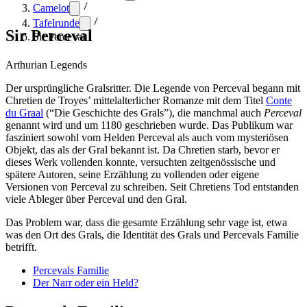
Camelot
Tafelrunde
Sir Perceval
Sir Perceval
Arthurian Legends
Der ursprüngliche Gralsritter. Die Legende von Perceval begann mit
Chretien de Troyes’ mittelalterlicher Romanze mit dem Titel
Conte
du Graal
(“Die Geschichte des Grals”), die manchmal auch
Perceval
genannt wird und um 1180 geschrieben wurde. Das Publikum war
fasziniert sowohl vom Helden Perceval als auch vom mysteriösen
Objekt, das als der Gral bekannt ist. Da Chretien starb, bevor er
dieses Werk vollenden konnte, versuchten zeitgenössische und
spätere Autoren, seine Erzählung zu vollenden oder eigene
Versionen von Perceval zu schreiben. Seit Chretiens Tod entstanden
viele Ableger über Perceval und den Gral.
Das Problem war, dass die gesamte Erzählung sehr vage ist, etwa
was den Ort des Grals, die Identität des Grals und Percevals Familie
betrifft.
Percevals Familie
Der Narr oder ein Held?