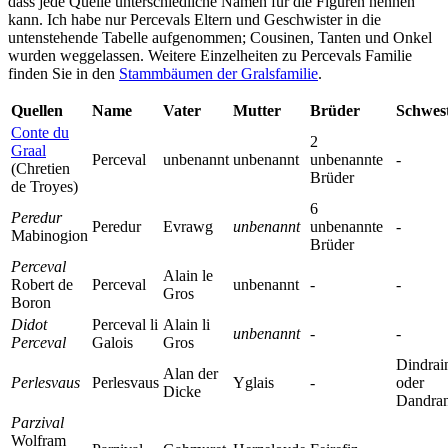
dass jede Quelle unterschiedliche Namen für die Figuren nennen
kann. Ich habe nur Percevals Eltern und Geschwister in die
untenstehende Tabelle aufgenommen; Cousinen, Tanten und Onkel
wurden weggelassen. Weitere Einzelheiten zu Percevals Familie
finden Sie in den
Stammbäumen der Gralsfamilie
.
Quellen
Name
Vater
Mutter
Brüder
Schwes
Conte du
2
Graal
Perceval
unbenannt
unbenannt
unbenannte
-
(Chretien
Brüder
de Troyes)
6
Peredur
Peredur
Evrawg
unbenannt
unbenannte
-
Mabinogion
Brüder
Perceval
Alain le
Robert de
Perceval
unbenannt
-
-
Gros
Boron
Didot
Perceval li
Alain li
unbenannt
-
-
Perceval
Galois
Gros
Dindrai
Alan der
Perlesvaus
Perlesvaus
Yglais
-
oder
Dicke
Dandra
Parzival
Wolfram