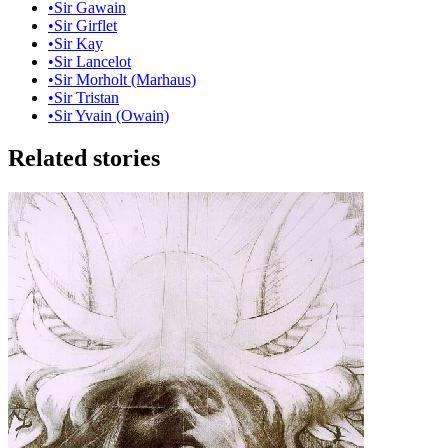
•
Sir Gawain
•
Sir Girflet
•
Sir Kay
•
Sir Lancelot
•
Sir Morholt (Marhaus)
•
Sir Tristan
•
Sir Yvain (Owain)
Related stories