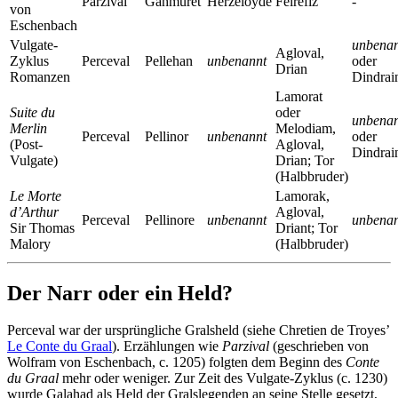
Parzival
Gahmuret
Herzeloyde
Feirefiz
-
von
Eschenbach
Vulgate-
unbena
Agloval,
Zyklus
Perceval
Pellehan
unbenannt
oder
Drian
Romanzen
Dindrai
Lamorat
Suite du
oder
unbena
Merlin
Melodiam,
Perceval
Pellinor
unbenannt
oder
(Post-
Agloval,
Dindrai
Vulgate)
Drian; Tor
(Halbbruder)
Le Morte
Lamorak,
d’Arthur
Agloval,
Perceval
Pellinore
unbenannt
unbena
Sir Thomas
Driant; Tor
Malory
(Halbbruder)
Der Narr oder ein Held?
Perceval war der ursprüngliche Gralsheld (siehe Chretien de Troyes’
Le Conte du Graal
). Erzählungen wie
Parzival
(geschrieben von
Wolfram von Eschenbach, c. 1205) folgten dem Beginn des
Conte
du Graal
mehr oder weniger. Zur Zeit des Vulgate-Zyklus (c. 1230)
wurde Galahad als Held der Gralslegenden an seine Stelle gesetzt,