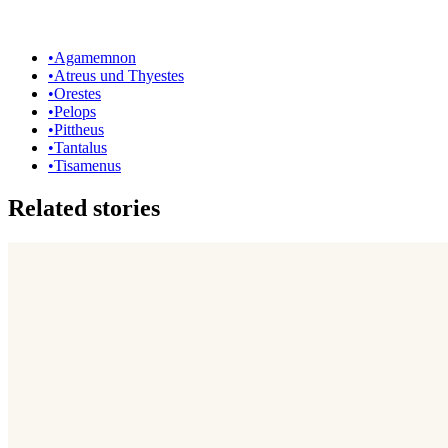
•
Agamemnon
•
Atreus und Thyestes
•
Orestes
•
Pelops
•
Pittheus
•
Tantalus
•
Tisamenus
Related stories