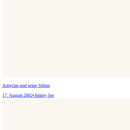
Amyclas und seine Söhne
17. August 2002
•
Jimmy Joe