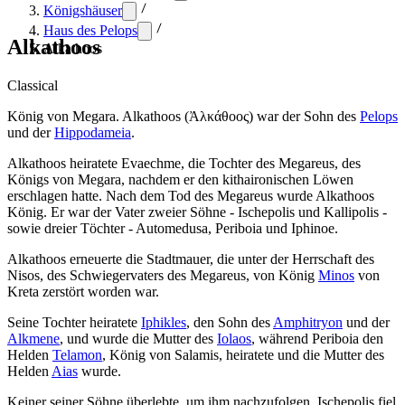
Königshäuser
Haus des Pelops
Alkathoos
Alkathoos
Classical
König von Megara. Alkathoos (Ἀλκάθοος) war der Sohn des
Pelops
und der
Hippodameia
.
Alkathoos heiratete Evaechme, die Tochter des Megareus, des
Königs von Megara, nachdem er den kithaironischen Löwen
erschlagen hatte. Nach dem Tod des Megareus wurde Alkathoos
König. Er war der Vater zweier Söhne - Ischepolis und Kallipolis -
sowie dreier Töchter - Automedusa, Periboia und Iphinoe.
Alkathoos erneuerte die Stadtmauer, die unter der Herrschaft des
Nisos, des Schwiegervaters des Megareus, von König
Minos
von
Kreta zerstört worden war.
Seine Tochter heiratete
Iphikles
, den Sohn des
Amphitryon
und der
Alkmene
, und wurde die Mutter des
Iolaos
, während Periboia den
Helden
Telamon
, König von Salamis, heiratete und die Mutter des
Helden
Aias
wurde.
Keiner seiner Söhne überlebte, um ihm nachzufolgen. Ischepolis fiel