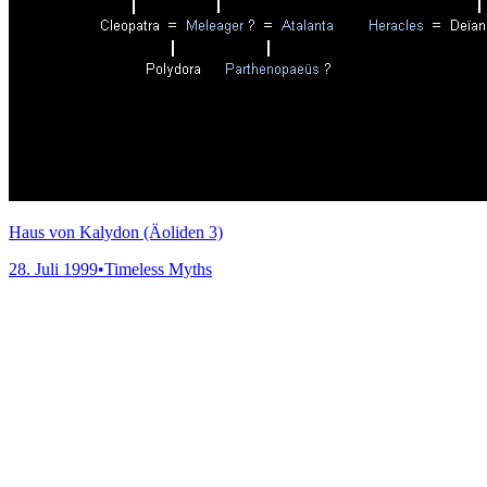
Haus von Kalydon (Äoliden 3)
28. Juli 1999
•
Timeless Myths