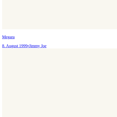
Megara
8. August 1999
•
Jimmy Joe