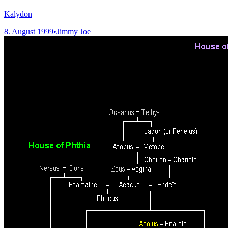
Kalydon
8. August 1999
•
Jimmy Joe