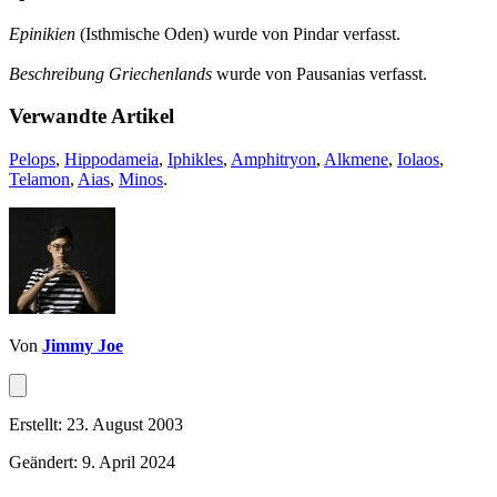
Epinikien
(Isthmische Oden) wurde von Pindar verfasst.
Beschreibung Griechenlands
wurde von Pausanias verfasst.
Verwandte Artikel
Pelops
,
Hippodameia
,
Iphikles
,
Amphitryon
,
Alkmene
,
Iolaos
,
Telamon
,
Aias
,
Minos
.
Von
Jimmy Joe
Erstellt: 23. August 2003
Geändert: 9. April 2024