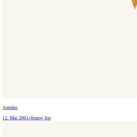
Aetolus
12. Mai 2001
•
Jimmy Joe