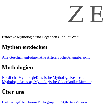
Entdecke Mythologie und Legenden aus aller Welt.
Mythen entdecken
Alle Geschichten
Figuren
Alle Artikel
Suche
Seitenübersicht
Mythologien
Nordische Mythologie
Klassische Mythologie
Keltische
Mythologie
Artussage
Mythologische Götter
Antike Literatur
Über uns
Einführung
Über Jimmy
Bibliographie
FAQ
Retro-Version