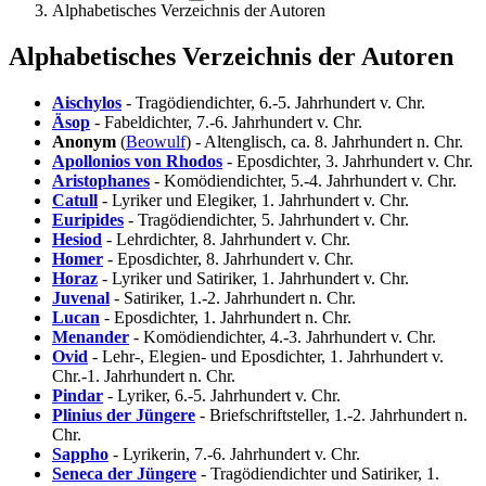
Alphabetisches Verzeichnis der Autoren
Alphabetisches Verzeichnis der Autoren
Aischylos
- Tragödiendichter, 6.-5. Jahrhundert v. Chr.
Äsop
- Fabeldichter, 7.-6. Jahrhundert v. Chr.
Anonym
(
Beowulf
) - Altenglisch, ca. 8. Jahrhundert n. Chr.
Apollonios von Rhodos
- Eposdichter, 3. Jahrhundert v. Chr.
Aristophanes
- Komödiendichter, 5.-4. Jahrhundert v. Chr.
Catull
- Lyriker und Elegiker, 1. Jahrhundert v. Chr.
Euripides
- Tragödiendichter, 5. Jahrhundert v. Chr.
Hesiod
- Lehrdichter, 8. Jahrhundert v. Chr.
Homer
- Eposdichter, 8. Jahrhundert v. Chr.
Horaz
- Lyriker und Satiriker, 1. Jahrhundert v. Chr.
Juvenal
- Satiriker, 1.-2. Jahrhundert n. Chr.
Lucan
- Eposdichter, 1. Jahrhundert n. Chr.
Menander
- Komödiendichter, 4.-3. Jahrhundert v. Chr.
Ovid
- Lehr-, Elegien- und Eposdichter, 1. Jahrhundert v.
Chr.-1. Jahrhundert n. Chr.
Pindar
- Lyriker, 6.-5. Jahrhundert v. Chr.
Plinius der Jüngere
- Briefschriftsteller, 1.-2. Jahrhundert n.
Chr.
Sappho
- Lyrikerin, 7.-6. Jahrhundert v. Chr.
Seneca der Jüngere
- Tragödiendichter und Satiriker, 1.