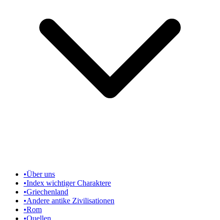
•
Über uns
•
Index wichtiger Charaktere
•
Griechenland
•
Andere antike Zivilisationen
•
Rom
•
Quellen