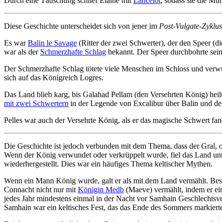
Durch eine Täuschung schlief Elaine mit
Lancelot
, sodass sie die Mut
Diese Geschichte unterscheidet sich von jener im
Post-Vulgate-Zyklus
Es war
Balin le Savage
(Ritter der zwei Schwerter), der den Speer (
war als der
Schmerzhafte Schlag
bekannt. Der Speer durchbohrte sein
Der Schmerzhafte Schlag tötete viele Menschen im Schloss und verwü
sich auf das Königreich Logres.
Das Land blieb karg, bis Galahad Pellam (den Versehrten König) hei
mit zwei Schwertern
in der Legende von Excalibur über Balin und d
Pelles war auch der Versehrte König, als er das magische Schwert fan
Die Geschichte ist jedoch verbunden mit dem Thema, dass der Gral, 
Wenn der König verwundet oder verkrüppelt wurde, fiel das Land unt
wiederhergestellt. Dies war ein häufiges Thema keltischer Mythen.
Wenn ein Mann König wurde, galt er als mit dem Land vermählt. Bes
Connacht nicht nur mit
Königin Medb
(Maeve) vermählt, indem er ein
jedes Jahr mindestens einmal in der Nacht vor Samhain Geschlechtsver
Samhain war ein keltisches Fest, das das Ende des Sommers markiert