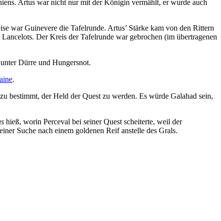
niens. Artus war nicht nur mit der Königin vermählt, er wurde auch
eise war Guinevere die Tafelrunde. Artus’ Stärke kam von den Rittern
ie Lancelots. Der Kreis der Tafelrunde war gebrochen (im übertragenen
d unter Dürre und Hungersnot.
aine
.
u bestimmt, der Held der Quest zu werden. Es würde Galahad sein,
us
hieß, worin Perceval bei seiner Quest scheiterte, weil der
einer Suche nach einem goldenen Reif anstelle des Grals.