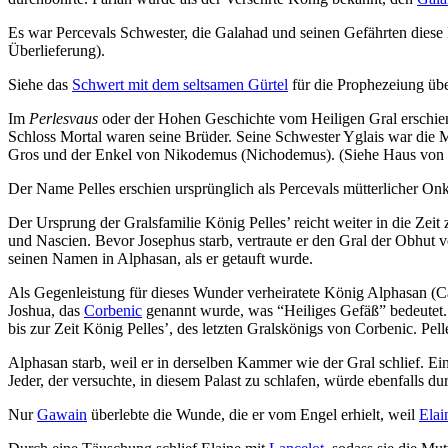
Es war Percevals Schwester, die Galahad und seinen Gefährten diese 
Überlieferung).
Siehe das
Schwert mit dem seltsamen Gürtel
für die Prophezeiung übe
Im
Perlesvaus
oder der Hohen Geschichte vom Heiligen Gral erschien 
Schloss Mortal waren seine Brüder. Seine Schwester Yglais war die 
Gros und der Enkel von Nikodemus (Nichodemus). (Siehe Haus von 
Der Name Pelles erschien ursprünglich als Percevals mütterlicher Onke
Der Ursprung der Gralsfamilie König Pelles’ reicht weiter in die Zei
und Nascien. Bevor Josephus starb, vertraute er den Gral der Obhut 
seinen Namen in Alphasan, als er getauft wurde.
Als Gegenleistung für dieses Wunder verheiratete König Alphasan (Ca
Joshua, das
Corbenic
genannt wurde, was “Heiliges Gefäß” bedeutet.
bis zur Zeit König Pelles’, des letzten Gralskönigs von Corbenic. Pell
Alphasan starb, weil er in derselben Kammer wie der Gral schlief. E
Jeder, der versuchte, in diesem Palast zu schlafen, würde ebenfalls d
Nur
Gawain
überlebte die Wunde, die er vom Engel erhielt, weil
Elai