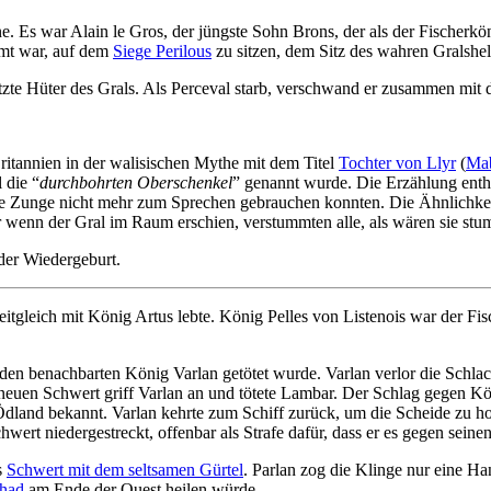
e. Es war Alain le Gros, der jüngste Sohn Brons, der als der Fischerk
mmt war, auf dem
Siege Perilous
zu sitzen, dem Sitz des wahren Gralshe
zte Hüter des Grals. Als Perceval starb, verschwand er zusammen mit
ritannien in der walisischen Mythe mit dem Titel
Tochter von Llyr
(
Ma
 die “
durchbohrten Oberschenkel
” genannt wurde. Die Erzählung enth
re Zunge nicht mehr zum Sprechen gebrauchen konnten. Die Ähnlichkeit 
 wenn der Gral im Raum erschien, verstummten alle, als wären sie st
der Wiedergeburt.
itgleich mit König Artus lebte. König Pelles von Listenois war der Fi
en benachbarten König Varlan getötet wurde. Varlan verlor die Schlac
euen Schwert griff Varlan an und tötete Lambar. Der Schlag gegen Kö
land bekannt. Varlan kehrte zum Schiff zurück, um die Scheide zu hol
chwert niedergestreckt, offenbar als Strafe dafür, dass er es gegen sei
s
Schwert mit dem seltsamen Gürtel
. Parlan zog die Klinge nur eine Ha
had
am Ende der Quest heilen würde.