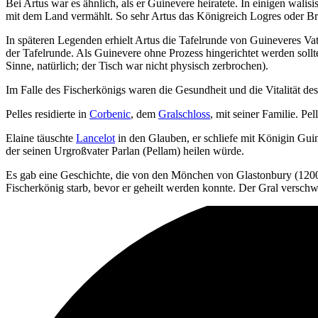
Bei Artus war es ähnlich, als er Guinevere heiratete. In einigen wal
mit dem Land vermählt. So sehr Artus das Königreich Logres oder Bri
In späteren Legenden erhielt Artus die Tafelrunde von Guineveres Vat
der Tafelrunde. Als Guinevere ohne Prozess hingerichtet werden sollt
Sinne, natürlich; der Tisch war nicht physisch zerbrochen).
Im Falle des Fischerkönigs waren die Gesundheit und die Vitalität d
Pelles residierte in
Corbenic
, dem
Gralschloss
, mit seiner Familie. P
Elaine täuschte
Lancelot
in den Glauben, er schliefe mit Königin Gui
der seinen Urgroßvater Parlan (Pellam) heilen würde.
Es gab eine Geschichte, die von den Mönchen von Glastonbury (12
Fischerkönig starb, bevor er geheilt werden konnte. Der Gral versch