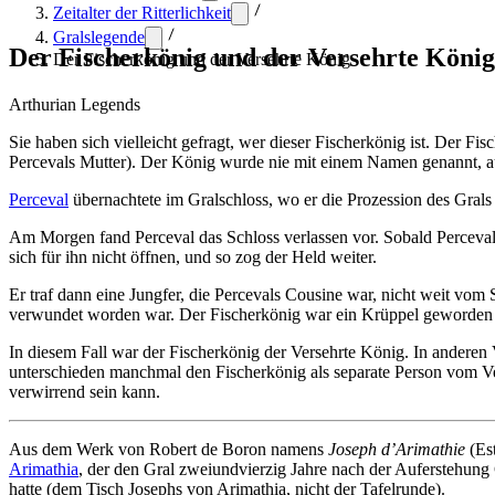
Zeitalter der Ritterlichkeit
Gralslegende
Der Fischerkönig und der Versehrte König
Der Fischerkönig und der Versehrte König
Arthurian Legends
Sie haben sich vielleicht gefragt, wer dieser Fischerkönig ist. Der F
Percevals Mutter). Der König wurde nie mit einem Namen genannt, auße
Perceval
übernachtete im Gralschloss, wo er die Prozession des Grals
Am Morgen fand Perceval das Schloss verlassen vor. Sobald Perceval da
sich für ihn nicht öffnen, und so zog der Held weiter.
Er traf dann eine Jungfer, die Percevals Cousine war, nicht weit vom
verwundet worden war. Der Fischerkönig war ein Krüppel geworden u
In diesem Fall war der Fischerkönig der Versehrte König. In anderen
unterschieden manchmal den Fischerkönig als separate Person vom V
verwirrend sein kann.
Aus dem Werk von Robert de Boron namens
Joseph d’Arimathie
(Est
Arimathia
, der den Gral zweiundvierzig Jahre nach der Auferstehung 
hatte (dem Tisch Josephs von Arimathia, nicht der Tafelrunde).