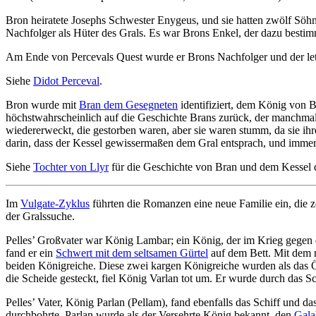
Bron heiratete Josephs Schwester Enygeus, und sie hatten zwölf Söhn
Nachfolger als Hüter des Grals. Es war Brons Enkel, der dazu besti
Am Ende von Percevals Quest wurde er Brons Nachfolger und der let
Siehe
Didot Perceval
.
Bron wurde mit
Bran dem Gesegneten
identifiziert, dem König von B
höchstwahrscheinlich auf die Geschichte Brans zurück, der manchmal
wiedererweckt, die gestorben waren, aber sie waren stumm, da sie ih
darin, dass der Kessel gewissermaßen dem Gral entsprach, und immer
Siehe
Tochter von Llyr
für die Geschichte von Bran und dem Kessel 
Im
Vulgate-Zyklus
führten die Romanzen eine neue Familie ein, die ze
der Gralssuche.
Pelles’ Großvater war König Lambar; ein König, der im Krieg gegen d
fand er ein
Schwert mit dem seltsamen Gürtel
auf dem Bett. Mit dem n
beiden Königreiche. Diese zwei kargen Königreiche wurden als das Öd
die Scheide gesteckt, fiel König Varlan tot um. Er wurde durch das S
Pelles’ Vater, König Parlan (Pellam), fand ebenfalls das Schiff und da
durchbohrte. Parlan wurde als der Versehrte König bekannt, den
Gala