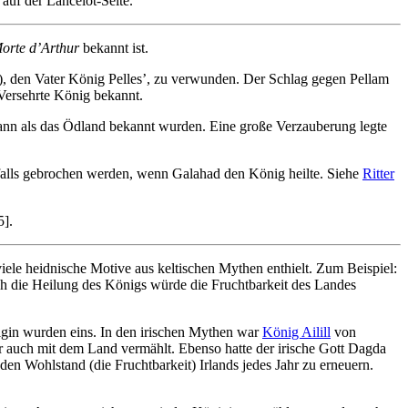
auf der Lancelot-Seite.
orte d’Arthur
bekannt ist.
n), den Vater König Pelles’, zu verwunden. Der Schlag gegen Pellam
Versehrte König bekannt.
 dann als das Ödland bekannt wurden. Eine große Verzauberung legte
nfalls gebrochen werden, wenn Galahad den König heilte. Siehe
Ritter
5].
le heidnische Motive aus keltischen Mythen enthielt. Zum Beispiel:
ch die Heilung des Königs würde die Fruchtbarkeit des Landes
igin wurden eins. In den irischen Mythen war
König Ailill
von
ar auch mit dem Land vermählt. Ebenso hatte der irische Gott Dagda
en Wohlstand (die Fruchtbarkeit) Irlands jedes Jahr zu erneuern.