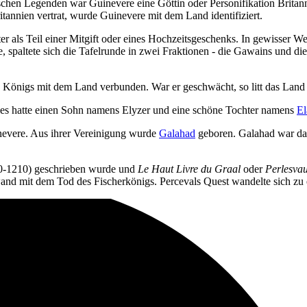
isischen Legenden war Guinevere eine Göttin oder Personifikation Britan
tannien vertrat, wurde Guinevere mit dem Land identifiziert.
er als Teil einer Mitgift oder eines Hochzeitsgeschenks. In gewisser W
e, spaltete sich die Tafelrunde in zwei Fraktionen - die Gawains und d
es Königs mit dem Land verbunden. War er geschwächt, so litt das Lan
elles hatte einen Sohn namens Elyzer und eine schöne Tochter namens
El
nevere. Aus ihrer Vereinigung wurde
Galahad
geboren. Galahad war daz
00-1210) geschrieben wurde und
Le Haut Livre du Graal
oder
Perlesva
wand mit dem Tod des Fischerkönigs. Percevals Quest wandelte sich zu 