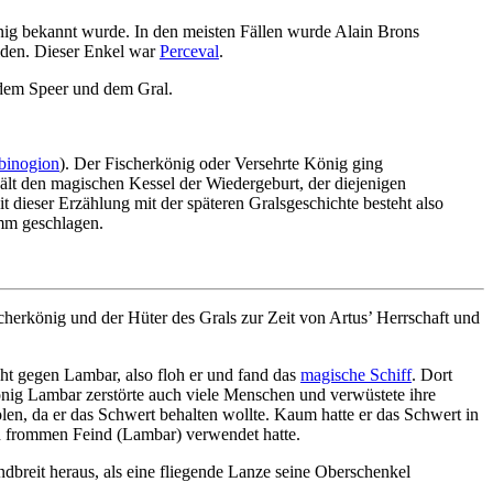
önig bekannt wurde. In den meisten Fällen wurde Alain Brons
lden. Dieser Enkel war
Perceval
.
 dem Speer und dem Gral.
binogion
). Der Fischerkönig oder Versehrte König ging
ält den magischen Kessel der Wiedergeburt, der diejenigen
dieser Erzählung mit der späteren Gralsgeschichte besteht also
umm geschlagen.
scherkönig und der Hüter des Grals zur Zeit von Artus’ Herrschaft und
ht gegen Lambar, also floh er und fand das
magische Schiff
. Dort
nig Lambar zerstörte auch viele Menschen und verwüstete ihre
en, da er das Schwert behalten wollte. Kaum hatte er das Schwert in
nen frommen Feind (Lambar) verwendet hatte.
ndbreit heraus, als eine fliegende Lanze seine Oberschenkel