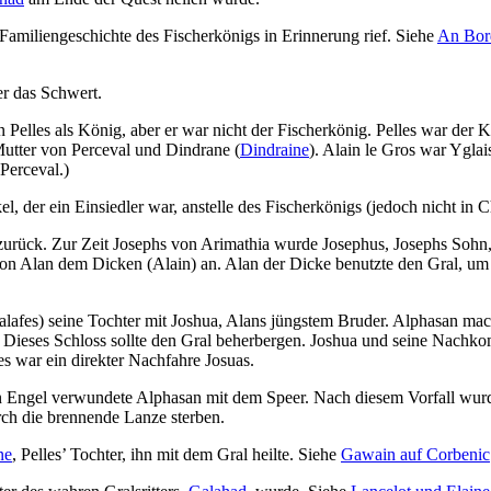
Familiengeschichte des Fischerkönigs in Erinnerung rief. Siehe
An Bord
r das Schwert.
Pelles als König, aber er war nicht der Fischerkönig. Pelles war der
Mutter von Perceval und Dindrane (
Dindraine
). Alain le Gros war Ygla
Perceval.)
l, der ein Einsiedler war, anstelle des Fischerkönigs (jedoch nicht in C
t zurück. Zur Zeit Josephs von Arimathia wurde Josephus, Josephs Sohn
von Alan dem Dicken (Alain) an. Alan der Dicke benutzte den Gral, um
lafes) seine Tochter mit Joshua, Alans jüngstem Bruder. Alphasan mac
 Dieses Schloss sollte den Gral beherbergen. Joshua und seine Nachk
es war ein direkter Nachfahre Josuas.
in Engel verwundete Alphasan mit dem Speer. Nach diesem Vorfall wurde 
urch die brennende Lanze sterben.
ne
, Pelles’ Tochter, ihn mit dem Gral heilte. Siehe
Gawain auf Corbenic