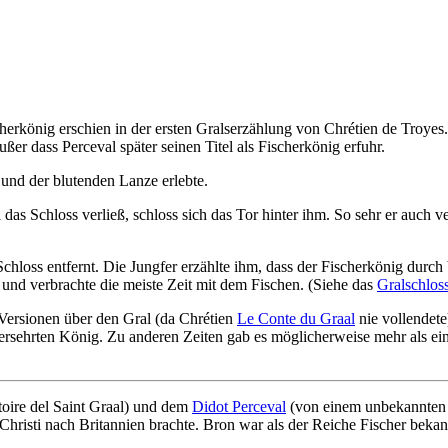
ischerkönig erschien in der ersten Gralserzählung von Chrétien de Troy
r dass Perceval später seinen Titel als Fischerkönig erfuhr.
 und der blutenden Lanze erlebte.
s Schloss verließ, schloss sich das Tor hinter ihm. So sehr er auch verl
 Schloss entfernt. Die Jungfer erzählte ihm, dass der Fischerkönig dur
nd verbrachte die meiste Zeit mit dem Fischen. (Siehe das
Gralschlos
 Versionen über den Gral (da Chrétien
Le Conte du Graal
nie vollendet
ersehrten König. Zu anderen Zeiten gab es möglicherweise mehr als ei
oire del Saint Graal) und dem
Didot Perceval
(von einem unbekannten 
Christi nach Britannien brachte. Bron war als der Reiche Fischer bekan