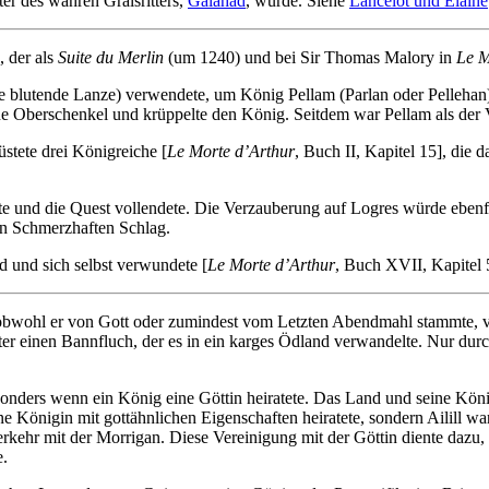
ter des wahren Gralsritters,
Galahad
, wurde. Siehe
Lancelot und Elaine
, der als
Suite du Merlin
(um 1240) und bei Sir Thomas Malory in
Le M
die blutende Lanze) verwendete, um König Pellam (Parlan oder Pelleha
e Oberschenkel und krüppelte den König. Seitdem war Pellam als der 
stete drei Königreiche [
Le Morte d’Arthur
, Buch II, Kapitel 15], die
lte und die Quest vollendete. Die Verzauberung auf Logres würde ebe
en Schmerzhaften Schlag.
d und sich selbst verwundete [
Le Morte d’Arthur
, Buch XVII, Kapitel 
obwohl er von Gott oder zumindest vom Letzten Abendmahl stammte, vie
er einen Bannfluch, der es in ein karges Ödland verwandelte. Nur dur
onders wenn ein König eine Göttin heiratete. Das Land und seine Kön
e Königin mit gottähnlichen Eigenschaften heiratete, sondern Ailill w
kehr mit der Morrigan. Diese Vereinigung mit der Göttin diente dazu, d
e.