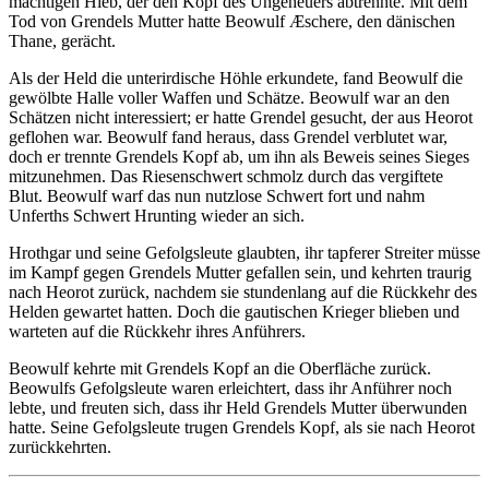
mächtigen Hieb, der den Kopf des Ungeheuers abtrennte. Mit dem
Tod von Grendels Mutter hatte Beowulf Æschere, den dänischen
Thane, gerächt.
Als der Held die unterirdische Höhle erkundete, fand Beowulf die
gewölbte Halle voller Waffen und Schätze. Beowulf war an den
Schätzen nicht interessiert; er hatte Grendel gesucht, der aus Heorot
geflohen war. Beowulf fand heraus, dass Grendel verblutet war,
doch er trennte Grendels Kopf ab, um ihn als Beweis seines Sieges
mitzunehmen. Das Riesenschwert schmolz durch das vergiftete
Blut. Beowulf warf das nun nutzlose Schwert fort und nahm
Unferths Schwert Hrunting wieder an sich.
Hrothgar und seine Gefolgsleute glaubten, ihr tapferer Streiter müsse
im Kampf gegen Grendels Mutter gefallen sein, und kehrten traurig
nach Heorot zurück, nachdem sie stundenlang auf die Rückkehr des
Helden gewartet hatten. Doch die gautischen Krieger blieben und
warteten auf die Rückkehr ihres Anführers.
Beowulf kehrte mit Grendels Kopf an die Oberfläche zurück.
Beowulfs Gefolgsleute waren erleichtert, dass ihr Anführer noch
lebte, und freuten sich, dass ihr Held Grendels Mutter überwunden
hatte. Seine Gefolgsleute trugen Grendels Kopf, als sie nach Heorot
zurückkehrten.