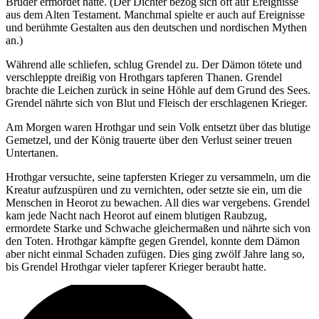
Bruder ermordet hatte. (Der Dichter bezog sich oft auf Ereignisse
aus dem Alten Testament. Manchmal spielte er auch auf Ereignisse
und berühmte Gestalten aus den deutschen und nordischen Mythen
an.)
Während alle schliefen, schlug Grendel zu. Der Dämon tötete und
verschleppte dreißig von Hrothgars tapferen Thanen. Grendel
brachte die Leichen zurück in seine Höhle auf dem Grund des Sees.
Grendel nährte sich von Blut und Fleisch der erschlagenen Krieger.
Am Morgen waren Hrothgar und sein Volk entsetzt über das blutige
Gemetzel, und der König trauerte über den Verlust seiner treuen
Untertanen.
Hrothgar versuchte, seine tapfersten Krieger zu versammeln, um die
Kreatur aufzuspüren und zu vernichten, oder setzte sie ein, um die
Menschen in Heorot zu bewachen. All dies war vergebens. Grendel
kam jede Nacht nach Heorot auf einem blutigen Raubzug,
ermordete Starke und Schwache gleichermaßen und nährte sich von
den Toten. Hrothgar kämpfte gegen Grendel, konnte dem Dämon
aber nicht einmal Schaden zufügen. Dies ging zwölf Jahre lang so,
bis Grendel Hrothgar vieler tapferer Krieger beraubt hatte.