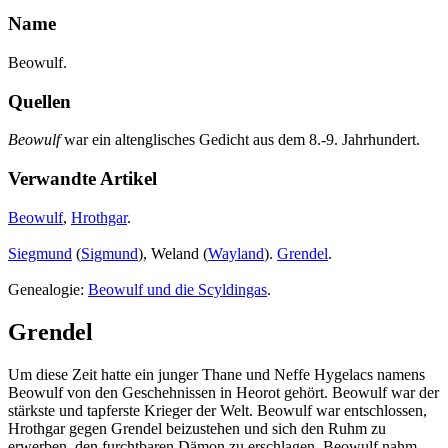
Name
Beowulf.
Quellen
Beowulf
war ein altenglisches Gedicht aus dem 8.-9. Jahrhundert.
Verwandte Artikel
Beowulf
,
Hrothgar
.
Siegmund
(
Sigmund
), Weland (
Wayland
).
Grendel
.
Genealogie:
Beowulf und die Scyldingas
.
Grendel
Um diese Zeit hatte ein junger Thane und Neffe Hygelacs namens
Beowulf von den Geschehnissen in Heorot gehört. Beowulf war der
stärkste und tapferste Krieger der Welt. Beowulf war entschlossen,
Hrothgar gegen Grendel beizustehen und sich den Ruhm zu
erwerben, den furchtbaren Dämon zu erschlagen. Beowulf nahm