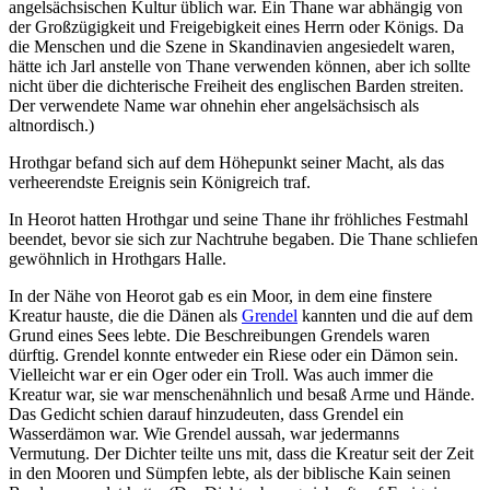
angelsächsischen Kultur üblich war. Ein Thane war abhängig von
der Großzügigkeit und Freigebigkeit eines Herrn oder Königs. Da
die Menschen und die Szene in Skandinavien angesiedelt waren,
hätte ich Jarl anstelle von Thane verwenden können, aber ich sollte
nicht über die dichterische Freiheit des englischen Barden streiten.
Der verwendete Name war ohnehin eher angelsächsisch als
altnordisch.)
Hrothgar befand sich auf dem Höhepunkt seiner Macht, als das
verheerendste Ereignis sein Königreich traf.
In Heorot hatten Hrothgar und seine Thane ihr fröhliches Festmahl
beendet, bevor sie sich zur Nachtruhe begaben. Die Thane schliefen
gewöhnlich in Hrothgars Halle.
In der Nähe von Heorot gab es ein Moor, in dem eine finstere
Kreatur hauste, die die Dänen als
Grendel
kannten und die auf dem
Grund eines Sees lebte. Die Beschreibungen Grendels waren
dürftig. Grendel konnte entweder ein Riese oder ein Dämon sein.
Vielleicht war er ein Oger oder ein Troll. Was auch immer die
Kreatur war, sie war menschenähnlich und besaß Arme und Hände.
Das Gedicht schien darauf hinzudeuten, dass Grendel ein
Wasserdämon war. Wie Grendel aussah, war jedermanns
Vermutung. Der Dichter teilte uns mit, dass die Kreatur seit der Zeit
in den Mooren und Sümpfen lebte, als der biblische Kain seinen