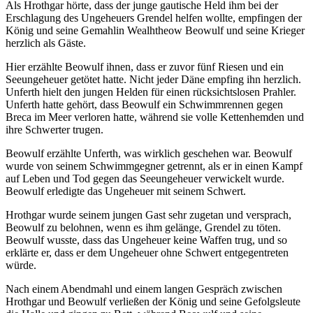
Als Hrothgar hörte, dass der junge gautische Held ihm bei der
Erschlagung des Ungeheuers Grendel helfen wollte, empfingen der
König und seine Gemahlin Wealhtheow Beowulf und seine Krieger
herzlich als Gäste.
Hier erzählte Beowulf ihnen, dass er zuvor fünf Riesen und ein
Seeungeheuer getötet hatte. Nicht jeder Däne empfing ihn herzlich.
Unferth hielt den jungen Helden für einen rücksichtslosen Prahler.
Unferth hatte gehört, dass Beowulf ein Schwimmrennen gegen
Breca im Meer verloren hatte, während sie volle Kettenhemden und
ihre Schwerter trugen.
Beowulf erzählte Unferth, was wirklich geschehen war. Beowulf
wurde von seinem Schwimmgegner getrennt, als er in einen Kampf
auf Leben und Tod gegen das Seeungeheuer verwickelt wurde.
Beowulf erledigte das Ungeheuer mit seinem Schwert.
Hrothgar wurde seinem jungen Gast sehr zugetan und versprach,
Beowulf zu belohnen, wenn es ihm gelänge, Grendel zu töten.
Beowulf wusste, dass das Ungeheuer keine Waffen trug, und so
erklärte er, dass er dem Ungeheuer ohne Schwert entgegentreten
würde.
Nach einem Abendmahl und einem langen Gespräch zwischen
Hrothgar und Beowulf verließen der König und seine Gefolgsleute