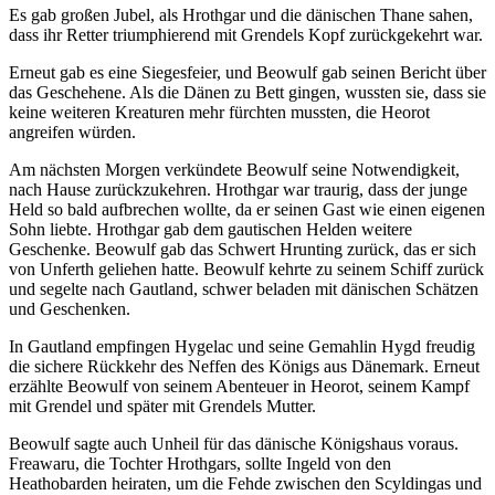
Es gab großen Jubel, als Hrothgar und die dänischen Thane sahen,
dass ihr Retter triumphierend mit Grendels Kopf zurückgekehrt war.
Erneut gab es eine Siegesfeier, und Beowulf gab seinen Bericht über
das Geschehene. Als die Dänen zu Bett gingen, wussten sie, dass sie
keine weiteren Kreaturen mehr fürchten mussten, die Heorot
angreifen würden.
Am nächsten Morgen verkündete Beowulf seine Notwendigkeit,
nach Hause zurückzukehren. Hrothgar war traurig, dass der junge
Held so bald aufbrechen wollte, da er seinen Gast wie einen eigenen
Sohn liebte. Hrothgar gab dem gautischen Helden weitere
Geschenke. Beowulf gab das Schwert Hrunting zurück, das er sich
von Unferth geliehen hatte. Beowulf kehrte zu seinem Schiff zurück
und segelte nach Gautland, schwer beladen mit dänischen Schätzen
und Geschenken.
In Gautland empfingen Hygelac und seine Gemahlin Hygd freudig
die sichere Rückkehr des Neffen des Königs aus Dänemark. Erneut
erzählte Beowulf von seinem Abenteuer in Heorot, seinem Kampf
mit Grendel und später mit Grendels Mutter.
Beowulf sagte auch Unheil für das dänische Königshaus voraus.
Freawaru, die Tochter Hrothgars, sollte Ingeld von den
Heathobarden heiraten, um die Fehde zwischen den Scyldingas und