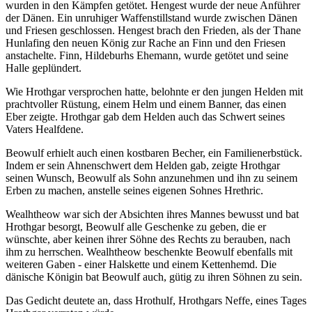
wurden in den Kämpfen getötet. Hengest wurde der neue Anführer
der Dänen. Ein unruhiger Waffenstillstand wurde zwischen Dänen
und Friesen geschlossen. Hengest brach den Frieden, als der Thane
Hunlafing den neuen König zur Rache an Finn und den Friesen
anstachelte. Finn, Hildeburhs Ehemann, wurde getötet und seine
Halle geplündert.
Wie Hrothgar versprochen hatte, belohnte er den jungen Helden mit
prachtvoller Rüstung, einem Helm und einem Banner, das einen
Eber zeigte. Hrothgar gab dem Helden auch das Schwert seines
Vaters Healfdene.
Beowulf erhielt auch einen kostbaren Becher, ein Familienerbstück.
Indem er sein Ahnenschwert dem Helden gab, zeigte Hrothgar
seinen Wunsch, Beowulf als Sohn anzunehmen und ihn zu seinem
Erben zu machen, anstelle seines eigenen Sohnes Hrethric.
Wealhtheow war sich der Absichten ihres Mannes bewusst und bat
Hrothgar besorgt, Beowulf alle Geschenke zu geben, die er
wünschte, aber keinen ihrer Söhne des Rechts zu berauben, nach
ihm zu herrschen. Wealhtheow beschenkte Beowulf ebenfalls mit
weiteren Gaben - einer Halskette und einem Kettenhemd. Die
dänische Königin bat Beowulf auch, gütig zu ihren Söhnen zu sein.
Das Gedicht deutete an, dass Hrothulf, Hrothgars Neffe, eines Tages