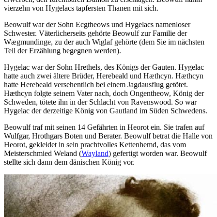
vierzehn von Hygelacs tapfersten Thanen mit sich.
Beowulf war der Sohn Ecgtheows und Hygelacs namenloser
Schwester. Väterlicherseits gehörte Beowulf zur Familie der
Wægmundinge, zu der auch Wiglaf gehörte (dem Sie im nächsten
Teil der Erzählung begegnen werden).
Hygelac war der Sohn Hrethels, des Königs der Gauten. Hygelac
hatte auch zwei ältere Brüder, Herebeald und Hæthcyn. Hæthcyn
hatte Herebeald versehentlich bei einem Jagdausflug getötet.
Hæthcyn folgte seinem Vater nach, doch Ongentheow, König der
Schweden, tötete ihn in der Schlacht von Ravenswood. So war
Hygelac der derzeitige König von Gautland im Süden Schwedens.
Beowulf traf mit seinen 14 Gefährten in Heorot ein. Sie trafen auf
Wulfgar, Hrothgars Boten und Berater. Beowulf betrat die Halle von
Heorot, gekleidet in sein prachtvolles Kettenhemd, das vom
Meisterschmied Weland (
Wayland
) gefertigt worden war. Beowulf
stellte sich dann dem dänischen König vor.