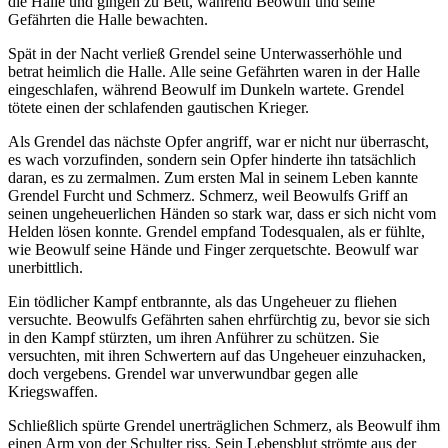
die Halle und gingen zu Bett, während Beowulf und seine
Gefährten die Halle bewachten.
Spät in der Nacht verließ Grendel seine Unterwasserhöhle und
betrat heimlich die Halle. Alle seine Gefährten waren in der Halle
eingeschlafen, während Beowulf im Dunkeln wartete. Grendel
tötete einen der schlafenden gautischen Krieger.
Als Grendel das nächste Opfer angriff, war er nicht nur überrascht,
es wach vorzufinden, sondern sein Opfer hinderte ihn tatsächlich
daran, es zu zermalmen. Zum ersten Mal in seinem Leben kannte
Grendel Furcht und Schmerz. Schmerz, weil Beowulfs Griff an
seinen ungeheuerlichen Händen so stark war, dass er sich nicht vom
Helden lösen konnte. Grendel empfand Todesqualen, als er fühlte,
wie Beowulf seine Hände und Finger zerquetschte. Beowulf war
unerbittlich.
Ein tödlicher Kampf entbrannte, als das Ungeheuer zu fliehen
versuchte. Beowulfs Gefährten sahen ehrfürchtig zu, bevor sie sich
in den Kampf stürzten, um ihren Anführer zu schützen. Sie
versuchten, mit ihren Schwertern auf das Ungeheuer einzuhacken,
doch vergebens. Grendel war unverwundbar gegen alle
Kriegswaffen.
Schließlich spürte Grendel unerträglichen Schmerz, als Beowulf ihm
einen Arm von der Schulter riss. Sein Lebensblut strömte aus der