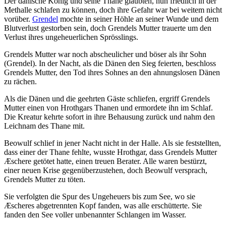
Der dänische König und seine Thane glaubten, nun friedlich in der
Methalle schlafen zu können, doch ihre Gefahr war bei weitem nicht
vorüber.
Grendel
mochte in seiner Höhle an seiner Wunde und dem
Blutverlust gestorben sein, doch Grendels Mutter trauerte um den
Verlust ihres ungeheuerlichen Sprösslings.
Grendels Mutter war noch abscheulicher und böser als ihr Sohn
(Grendel). In der Nacht, als die Dänen den Sieg feierten, beschloss
Grendels Mutter, den Tod ihres Sohnes an den ahnungslosen Dänen
zu rächen.
Als die Dänen und die geehrten Gäste schliefen, ergriff Grendels
Mutter einen von Hrothgars Thanen und ermordete ihn im Schlaf.
Die Kreatur kehrte sofort in ihre Behausung zurück und nahm den
Leichnam des Thane mit.
Beowulf schlief in jener Nacht nicht in der Halle. Als sie feststellten,
dass einer der Thane fehlte, wusste Hrothgar, dass Grendels Mutter
Æschere getötet hatte, einen treuen Berater. Alle waren bestürzt,
einer neuen Krise gegenüberzustehen, doch Beowulf versprach,
Grendels Mutter zu töten.
Sie verfolgten die Spur des Ungeheuers bis zum See, wo sie
Æscheres abgetrennten Kopf fanden, was alle erschütterte. Sie
fanden den See voller unbenannter Schlangen im Wasser.