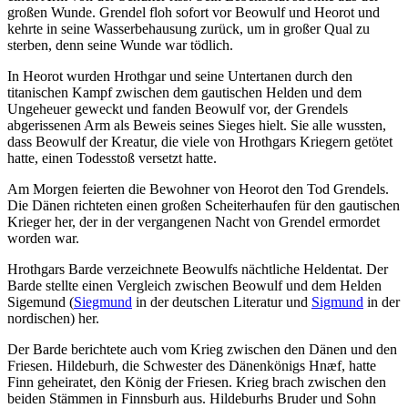
großen Wunde. Grendel floh sofort vor Beowulf und Heorot und
kehrte in seine Wasserbehausung zurück, um in großer Qual zu
sterben, denn seine Wunde war tödlich.
In Heorot wurden Hrothgar und seine Untertanen durch den
titanischen Kampf zwischen dem gautischen Helden und dem
Ungeheuer geweckt und fanden Beowulf vor, der Grendels
abgerissenen Arm als Beweis seines Sieges hielt. Sie alle wussten,
dass Beowulf der Kreatur, die viele von Hrothgars Kriegern getötet
hatte, einen Todesstoß versetzt hatte.
Am Morgen feierten die Bewohner von Heorot den Tod Grendels.
Die Dänen richteten einen großen Scheiterhaufen für den gautischen
Krieger her, der in der vergangenen Nacht von Grendel ermordet
worden war.
Hrothgars Barde verzeichnete Beowulfs nächtliche Heldentat. Der
Barde stellte einen Vergleich zwischen Beowulf und dem Helden
Sigemund (
Siegmund
in der deutschen Literatur und
Sigmund
in der
nordischen) her.
Der Barde berichtete auch vom Krieg zwischen den Dänen und den
Friesen. Hildeburh, die Schwester des Dänenkönigs Hnæf, hatte
Finn geheiratet, den König der Friesen. Krieg brach zwischen den
beiden Stämmen in Finnsburh aus. Hildeburhs Bruder und Sohn