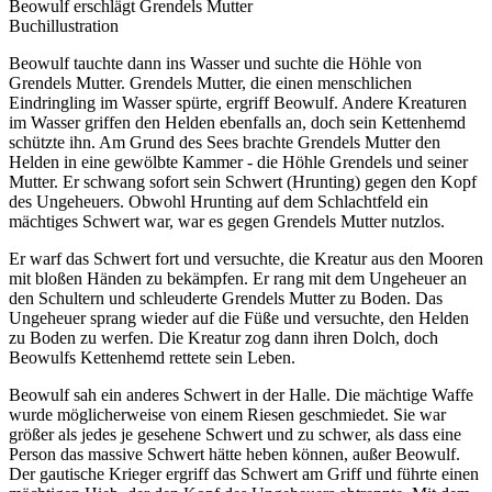
Beowulf erschlägt Grendels Mutter
Buchillustration
Beowulf tauchte dann ins Wasser und suchte die Höhle von
Grendels Mutter. Grendels Mutter, die einen menschlichen
Eindringling im Wasser spürte, ergriff Beowulf. Andere Kreaturen
im Wasser griffen den Helden ebenfalls an, doch sein Kettenhemd
schützte ihn. Am Grund des Sees brachte Grendels Mutter den
Helden in eine gewölbte Kammer - die Höhle Grendels und seiner
Mutter. Er schwang sofort sein Schwert (Hrunting) gegen den Kopf
des Ungeheuers. Obwohl Hrunting auf dem Schlachtfeld ein
mächtiges Schwert war, war es gegen Grendels Mutter nutzlos.
Er warf das Schwert fort und versuchte, die Kreatur aus den Mooren
mit bloßen Händen zu bekämpfen. Er rang mit dem Ungeheuer an
den Schultern und schleuderte Grendels Mutter zu Boden. Das
Ungeheuer sprang wieder auf die Füße und versuchte, den Helden
zu Boden zu werfen. Die Kreatur zog dann ihren Dolch, doch
Beowulfs Kettenhemd rettete sein Leben.
Beowulf sah ein anderes Schwert in der Halle. Die mächtige Waffe
wurde möglicherweise von einem Riesen geschmiedet. Sie war
größer als jedes je gesehene Schwert und zu schwer, als dass eine
Person das massive Schwert hätte heben können, außer Beowulf.
Der gautische Krieger ergriff das Schwert am Griff und führte einen