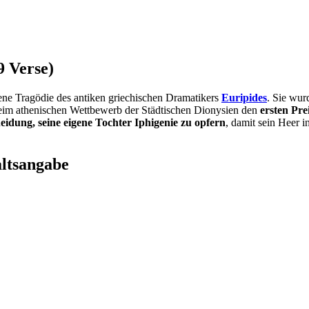
9 Verse)
altene Tragödie des antiken griechischen Dramatikers
Euripides
. Sie wu
 beim athenischen Wettbewerb der Städtischen Dionysien den
ersten Pre
eidung, seine eigene Tochter Iphigenie zu opfern
, damit sein Heer 
altsangabe