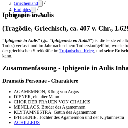
Griechenland
Euripides
Iphigenie in Aulis
Iphigenie in Aulis
(Tragödie, Griechisch, ca. 407 v. Chr., 1.62
“Iphigenie in Aulis”
(gr.:
“Iphigeneia en Aulidi”
) ist die letzte erh
Todes) verfasst und im Jahr nach seinem Tod erstaufgeführt, wo sie
der griechischen Streitkräfte im
Trojanischen Krieg
, und
seine Entsch
kann.
Zusammenfassung - Iphigenie in Aulis Inh
Dramatis Personae - Charaktere
AGAMEMNON, König von Argos
DIENER, ein alter Mann
CHOR DER FRAUEN VON CHALKIS
MENELAOS, Bruder des Agamemnon
KLYTÄMNESTRA, Gattin des Agamemnon
IPHIGENIE, Tochter des Agamemnon und der Klytämnestra
ACHILLEUS